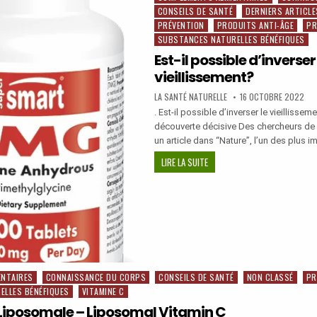
CONSEILS DE SANTÉ
DERNIERS ARTICLE
in
RTENSION
PRÉVENTION
PRODUITS ANTI-ÂGE
PR
SUBSTANCES NATURELLES BÉNÉFIQUES
Est-il possible d’inverser 
vieillissement?
AUTHOR:
PUBLISHED
LA SANTÉ NATURELLE
16 OCTOBRE 2022
DATE:
. Est-il possible d’inverser le vieilliss
découverte décisive Des chercheurs de 
un article dans “Nature”, l’un des plus 
EST-
LIRE LA SUITE
IL
POSSIBLE
D’INVERSER
LE
VIEILLISSEMENT?
ENTAIRES
CONNAISSANCE DU CORPS
CONSEILS DE SANTÉ
NON CLASSÉ
PR
ELLES BÉNÉFIQUES
VITAMINE C
Liposomale – Liposomal Vitamin C