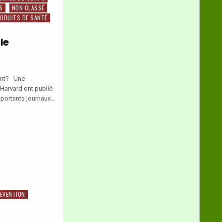
S
NON CLASSÉ
ODUITS DE SANTÉ
le
ement? Une
Harvard ont publié
importants journaux…
ÉVENTION