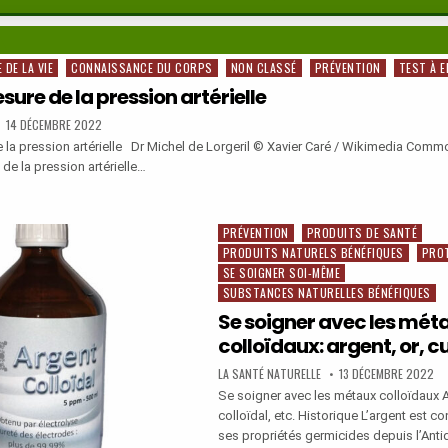
 DE LA VIE
CONNAISSANCE DU CORPS
NON CLASSÉ
PRÉVENTION
TEST À 
ure de la pression artérielle
PUBLISHED
14 DÉCEMBRE 2022
DATE:
la pression artérielle Dr Michel de Lorgeril © Xavier Caré / Wikimedia Comm
de la pression artérielle…
PRÉVENTION
PRODUITS DE SANTÉ
Posted
PRODUITS NATURELS BÉNÉFIQUES
PRO
in
SE SOIGNER SOI-MÊME
SUBSTANCES NATURELLES BÉNÉFIQUES
ON
LLE
Se soigner avec les mét
colloïdaux: argent, or, cu
AUTHOR:
PUBLISHED
LA SANTÉ NATURELLE
13 DÉCEMBRE 2022
DATE:
Se soigner avec les métaux colloïdaux A
colloïdal, etc. Historique L’argent est co
ses propriétés germicides depuis l’Antiq