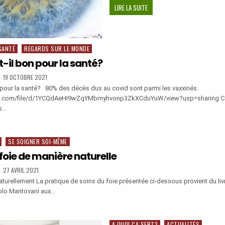
SOIGNER
LIRE LA SUITE
NATURELLEMENT
LE
GLAUCOME
SANTÉ
REGARDS SUR LE MONDE
t-il bon pour la santé?
PUBLISHED
19 OCTOBRE 2021
DATE:
n pour la santé? 80% des décès dus au covid sont parmi les vaxxinés:
gle.com/file/d/1YCQdAeHI9wZqYMbmyhvonp3ZkXCduYuW/view?usp=sharing Ce
ès…
SE SOIGNER SOI-MÊME
foie de manière naturelle
PUBLISHED
27 AVRIL 2021
DATE:
urellement La pratique de soins du foie présentée ci-dessous provient du livre
lo Mantovani aux…
R
A QUOI ÇA SERT?
ACTUALITÉS
Posted