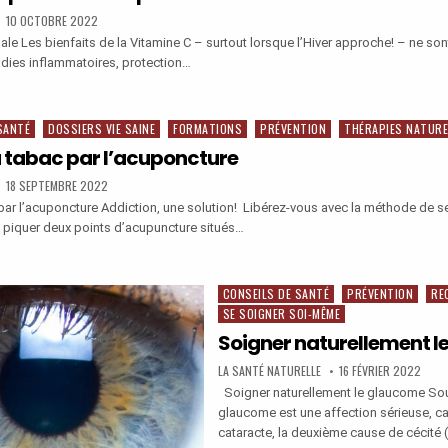
PUBLISHED
10 OCTOBRE 2022
DATE:
e Les bienfaits de la Vitamine C – surtout lorsque l’Hiver approche! – ne son
dies inflammatoires, protection…
E
SANTÉ
DOSSIERS VIE SAINE
FORMATIONS
PRÉVENTION
THÉRAPIES NATURE
MALE
u tabac par l’acuponcture
MAL
PUBLISHED
18 SEPTEMBRE 2022
N
DATE:
 par l’acuponcture Addiction, une solution! Libérez-vous avec la méthode de s
 piquer deux points d’acupuncture situés…
CONSEILS DE SANTÉ
PRÉVENTION
RE
Posted
SE SOIGNER SOI-MÊME
in
Soigner naturellement 
ONCTURE
AUTHOR:
PUBLISHED
LA SANTÉ NATURELLE
16 FÉVRIER 2022
DATE:
Soigner naturellement le glaucome Sour
glaucome est une affection sérieuse, car
cataracte, la deuxième cause de cécité (