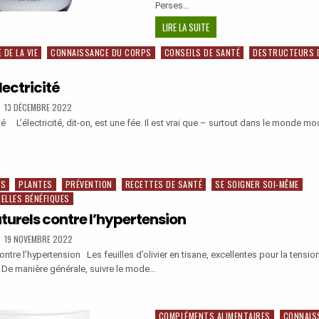
Perses…
SE
LIRE LA SUITE
SOIGNER
 DE LA VIE
CONNAISSANCE DU CORPS
CONSEILS DE SANTÉ
DESTRUCTEURS 
AVEC
LES
MÉTAUX
lectricité
COLLOÏDAUX:
PUBLISHED
13 DÉCEMBRE 2022
ARGENT,
DATE:
ité L’électricité, dit-on, est une fée. Il est vrai que – surtout dans le monde m
OR,
CUIVRE,
ZINC.
ES
PLANTES
PRÉVENTION
RECETTES DE SANTÉ
SE SOIGNER SOI-MÊME
CITÉ
ELLES BÉNÉFIQUES
urels contre l’hypertension
PUBLISHED
19 NOVEMBRE 2022
DATE:
tre l’hypertension Les feuilles d’olivier en tisane, excellentes pour la tensi
? De manière générale, suivre le mode…
S
LS
COMPLÉMENTS ALIMENTAIRES
CONNAIS
Posted