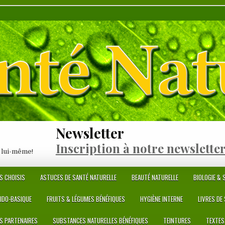
Newsletter
Inscription à notre newslette
 lui-même!
S CHOISIS
ASTUCES DE SANTÉ NATURELLE
BEAUTÉ NATURELLE
BIOLOGIE & S
CIDO-BASIQUE
FRUITS & LÉGUMES BÉNÉFIQUES
HYGIÈNE INTERNE
LIVRES DE
ES PARTENAIRES
SUBSTANCES NATURELLES BÉNÉFIQUES
TEINTURES
TEXTES