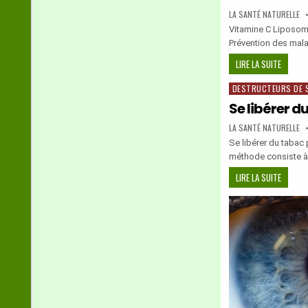
AUTHOR:
LA SANTÉ NATURELLE
Vitamine C Liposomal
Prévention des mala
VITAMIN
LIRE LA SUITE
C
DESTRUCTEURS DE 
Posted
LIPOSO
in
–
Se libérer d
LIPOSO
AUTHOR:
LA SANTÉ NATURELLE
VITAMI
Se libérer du tabac
C
méthode consiste à
SE
LIRE LA SUITE
LIBÉRER
DU
TABAC
PAR
L’ACUP