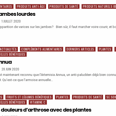
ENTAIRES
PRODUITS ANTI-ÂGE
PRODUITS DE SANTÉ
PRODUITS NATURELS B
 jambes lourdes
PUBLISHED
1 JUILLET 2020
DATE:
pparition de varices sur les jambes? Bien sûr, il faut marcher voire courir, et b
R
ACTUALITÉS
COMPLÉMENTS ALIMENTAIRES
DERNIERS ARTICLES
PLANTES
ELLES BÉNÉFIQUES
S
Annua
PUBLISHED
28 JUIN 2020
DATE:
st maintenant reconnu que l’Artemisia Annua, un anti-paludéen déjà bien connu 
9. Qu’est-ce que l’armoise annuelle…
SIA
ES
FRUITS ET LÉGUMES BÉNÉFIQUES
PLANTES
PRODUITS DE SANTÉ
SE SO
ELLES BÉNÉFIQUES
VITAMINE C
 douleurs d’arthrose avec des plantes