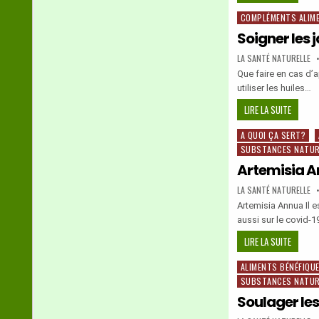
QUALITÉ
COMPLÉMENTS ALIM
Posted
DE
in
L’EAU
Soigner les
EN
AUTHOR:
LA SANTÉ NATURELLE
FRANCE
Que faire en cas d’a
utiliser les huiles…
SOIGNE
LIRE LA SUITE
LES
A QUOI ÇA SERT?
Posted
JAMBES
SUBSTANCES NATUR
in
LOURDE
Artemisia 
AUTHOR:
LA SANTÉ NATURELLE
Artemisia Annua Il e
aussi sur le covid-1
ARTEMI
LIRE LA SUITE
ANNUA
ALIMENTS BÉNÉFIQU
Posted
SUBSTANCES NATUR
in
Soulager les