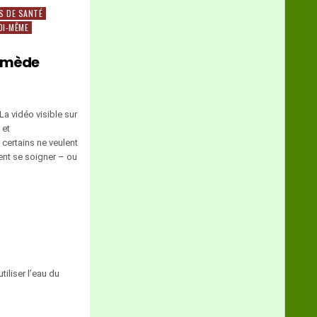
S DE SANTÉ
OI-MÊME
remède
La vidéo visible sur
 et
ertains ne veulent
nt se soigner – ou
iliser l’eau du