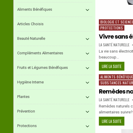
Aliments Bénéfiques
BIOLOGIE ET SCIENCE
Posted
Articles Choisis
PROTECTIONS
in
Vivre sans é
Beauté Naturelle
AUTHOR:
LA SANTÉ NATURELLE
La vie sans électric
Compléments Alimentaires
beaucoup…
VIVRE
LIRE LA SUITE
Fruits et Légumes Bénéfiques
SANS
ALIMENTS BÉNÉFIQU
Posted
ÉLECTRI
Hygiène Interne
SUBSTANCES NATUR
in
Remèdes nat
Plantes
AUTHOR:
LA SANTÉ NATURELLE
Remèdes naturels con
Prévention
alimentaires suivre
REMÈDE
LIRE LA SUITE
Protections
NATURE
CONTRE