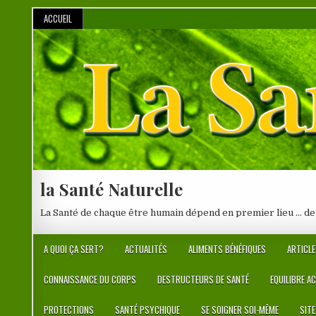
Skip
ACCUEIL
to
content
la Santé Naturelle
La Santé de chaque être humain dépend en premier lieu … de
A QUOI ÇA SERT?
ACTUALITÉS
ALIMENTS BÉNÉFIQUES
ARTICLE
CONNAISSANCE DU CORPS
DESTRUCTEURS DE SANTÉ
EQUILIBRE A
PROTECTIONS
SANTÉ PSYCHIQUE
SE SOIGNER SOI-MÊME
SIT