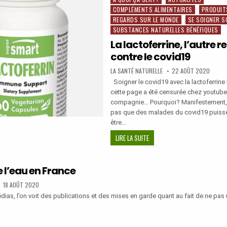
COMPLÉMENTS ALIMENTAIRES
PRODUIT
in
REGARDS SUR LE MONDE
SE SOIGNER S
E
SUBSTANCES NATURELLES BÉNÉFIQUES
LLE
La lactoferrine, l’autre 
contre le covid19
AUTHOR:
PUBLISHED
LA SANTÉ NATURELLE
22 AOÛT 2020
DATE:
Soigner le covid19 avec la lactoferrine 
cette page a été censurée chez youtube
compagnie… Pourquoi? Manifestement, c
pas que des malades du covid19 puisse
être…
LA
LIRE LA SUITE
LACTOFERRINE,
L’AUTRE
REMÈDE
e l’eau en France
CONTRE
PUBLISHED
18 AOÛT 2020
LE
DATE:
dias, l’on voit des publications et des mises en garde quant au fait de ne pas ut
COVID19