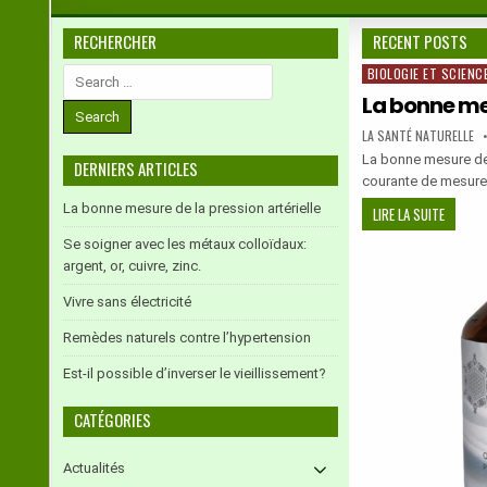
RECHERCHER
RECENT POSTS
BIOLOGIE ET SCIENCE
Search
Posted
for:
in
La bonne mes
AUTHOR:
LA SANTÉ NATURELLE
La bonne mesure de 
DERNIERS ARTICLES
courante de mesure 
La bonne mesure de la pression artérielle
LA
LIRE LA SUITE
BONNE
Se soigner avec les métaux colloïdaux:
MESURE
argent, or, cuivre, zinc.
DE
LA
Vivre sans électricité
PRESSI
Remèdes naturels contre l’hypertension
ARTÉRIE
Est-il possible d’inverser le vieillissement?
CATÉGORIES
Actualités