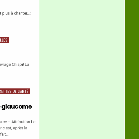
t plus à chanter…:
LLES
evrage Chiapi! La
CETTES DE SANTÉ
le glaucome
ce – Attribution Le
 c’est, après la
fait…