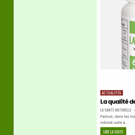
FOIE
DE
MANIÈR
NATURE
ACTUALITÉS
Posted
in
La qualité d
AUTHOR:
LA SANTÉ NATURELLE
Partout, dans les mé
robinet suite à…
LA
LIRE LA SUITE