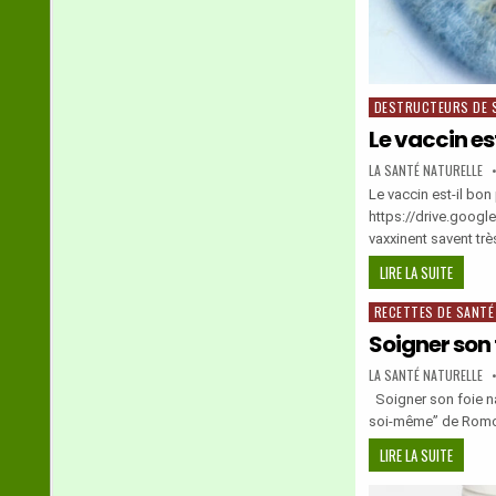
DESTRUCTEURS DE 
Posted
in
Le vaccin es
AUTHOR:
LA SANTÉ NATURELLE
Le vaccin est-il bo
https://drive.goo
vaxxinent savent tr
LE
LIRE LA SUITE
VACCIN
RECETTES DE SANTÉ
Posted
EST-
in
IL
Soigner son 
BON
AUTHOR:
LA SANTÉ NATURELLE
POUR
Soigner son foie nat
LA
soi-même” de Romo
SANTÉ?
SOIGNE
LIRE LA SUITE
SON