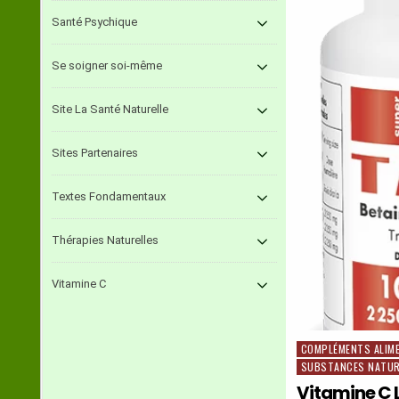
L’HYPE
Santé Psychique
Se soigner soi-même
Site La Santé Naturelle
Sites Partenaires
Textes Fondamentaux
Thérapies Naturelles
Vitamine C
COMPLÉMENTS ALIM
Posted
SUBSTANCES NATUR
in
Vitamine C 