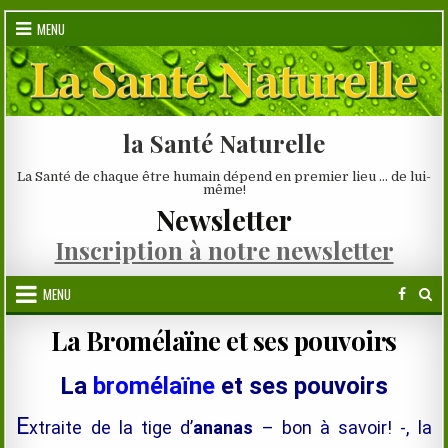
Skip
MENU
to
content
la Santé Naturelle
La Santé de chaque être humain dépend en premier lieu … de lui-
même!
Newsletter
Inscription à notre newsletter
MENU
La Bromélaïne et ses pouvoirs
La
bromélaïne
et ses pouvoirs
E
xtraite
de la tige d’
ananas
– bon à savoir! -, la