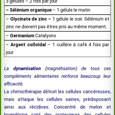
3 gélules – 2 fois par jour
– Sélénium
organique
– 1 gélule le matin
–
Glycinate de
zinc –
1 gélule le soir. Sélénium et
zinc ne doivent pas êtres pris au même moment.
–
Germanium
Catalyons
–
Argent colloïdal
– 1 cuillère à café 4 fois par
jour
La
dynamisation
(magnétisation) de tous ces
compléments alimentaires renforce beaucoup leur
efficacité
.
La chimiothérapie détruit les cellules cancéreuses,
mais attaque les cellules saines, prédisposant
ainsi aux récidives. Concentré de melon et
bromélaïne
sont des protecteurs des cellules