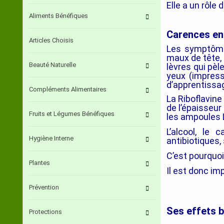
Elle a un rôle 
Aliments Bénéfiques
Carences en 
Articles Choisis
Les symptôme
maux de tête, 
Beauté Naturelle
lèvres qui pèl
yeux (impress
d’apprentissa
Compléments Alimentaires
La Riboflavine
de l’épaisseur
Fruits et Légumes Bénéfiques
les ampoules 
L’alcool, le 
Hygiène Interne
antibiotiques,
C’est pourqu
Plantes
Il est donc im
Prévention
Ses effets 
Protections