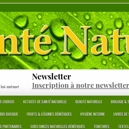
Newsletter
Inscription à notre newslette
 lui-même!
S CHOISIS
ASTUCES DE SANTÉ NATURELLE
BEAUTÉ NATURELLE
BIOLOGIE & S
CIDO-BASIQUE
FRUITS & LÉGUMES BÉNÉFIQUES
HYGIÈNE INTERNE
LIVRES DE
ES PARTENAIRES
SUBSTANCES NATURELLES BÉNÉFIQUES
TEINTURES
TEXTES