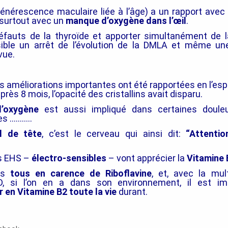
nérescence maculaire liée à l’âge) a un rapport avec 
 surtout avec un
manque d’oxygène dans l’œil
.
défauts de la thyroïde et apporter simultanément de 
ible un arrêt de l’évolution de la DMLA et même un
vue.
es améliorations importantes ont été rapportées en l’es
 après 8 mois, l’opacité des cristallins avait disparu.
’oxygène
est aussi impliqué dans certaines douleur
es ………..
l de tête
, c’est le cerveau qui ainsi dit:
“Attention
s EHS –
électro-sensibles
– vont apprécier la
Vitamine 
es
tous en carence de Riboflavine
, et, avec la mul
, si l’on en a dans son environnement, il est i
en Vitamine B2 toute la vie
durant.