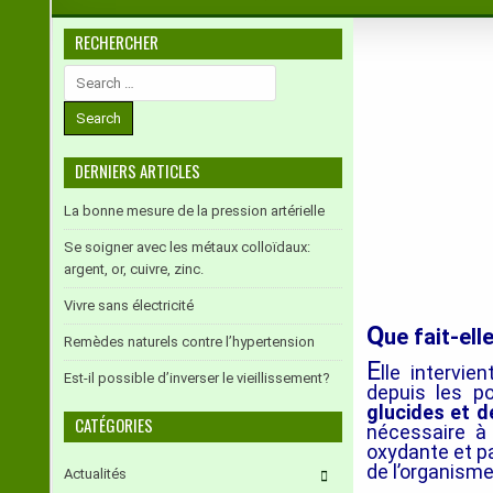
RECHERCHER
Search
for:
DERNIERS ARTICLES
La bonne mesure de la pression artérielle
Se soigner avec les métaux colloïdaux:
argent, or, cuivre, zinc.
Vivre sans électricité
Q
ue fait-ell
Remèdes naturels contre l’hypertension
E
lle intervi
Est-il possible d’inverser le vieillissement?
depuis les po
glucides et d
CATÉGORIES
nécessaire à
oxydante et pa
de l’organisme
Actualités