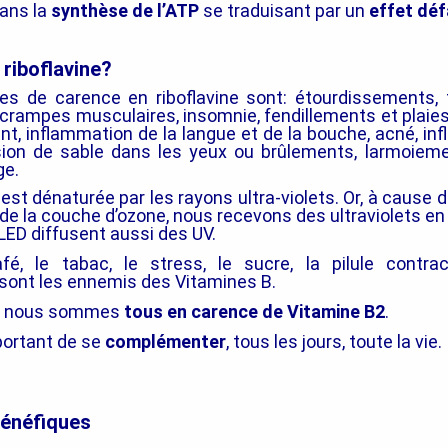
dans la
synthèse de l’ATP
se traduisant par un
effet déf
riboflavine?
s de carence en riboflavine sont: étourdissements,
crampes musculaires, insomnie, fendillements et plaies 
ent, inflammation de la langue et de la bouche, acné, i
ion de sable dans les yeux ou brûlements, larmoiement
ge.
 est dénaturée par les rayons ultra-violets. Or, à cause d
 de la couche d’ozone, nous recevons des ultraviolets en
LED diffusent aussi des UV.
café, le tabac, le stress, le sucre, la pilule contra
 sont les ennemis des Vitamines B.
oi nous sommes
tous en carence de Vitamine B2
.
portant de se
complémenter
, tous les jours, toute la vie.
bénéfiques