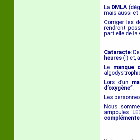
La
DMLA
(dégé
mais aussi et
Corriger les 
rendront poss
partielle de la 
Cataracte
: D
heures
(!) et,
Le
manque d
algodystrophi
Lors d’un
ma
d’oxygène”
.
Les personne
Nous somm
ampoules LED
complémenter 