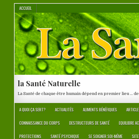
Skip
ACCUEIL
to
content
la Santé Naturelle
La Santé de chaque être humain dépend en premier lieu … de
A QUOI ÇA SERT?
ACTUALITÉS
ALIMENTS BÉNÉFIQUES
ARTICLE
CONNAISSANCE DU CORPS
DESTRUCTEURS DE SANTÉ
EQUILIBRE A
PROTECTIONS
SANTÉ PSYCHIQUE
SE SOIGNER SOI-MÊME
SIT