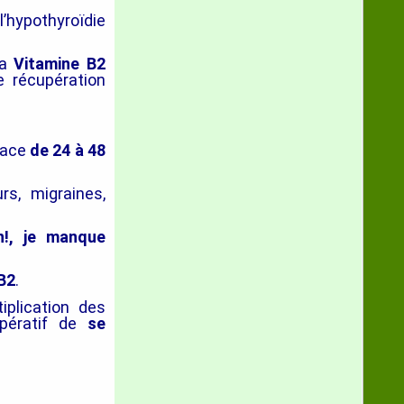
l’hypothyroïdie
la
Vitamine B2
e récupération
pace
de 24 à 48
s, migraines,
!,
je manque
B2
.
tiplication des
mpératif de
se