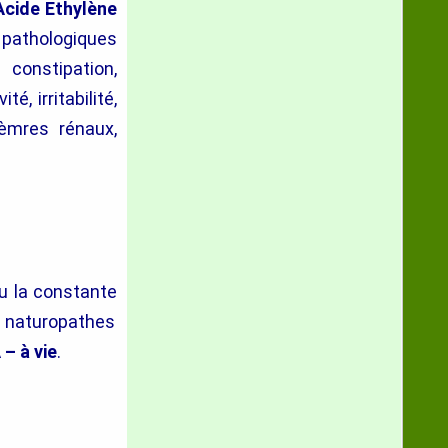
Acide Ethylène
athologiques
constipation,
é, irritabilité,
lèmres rénaux,
u la
constante
s naturopathes
– à vie
.