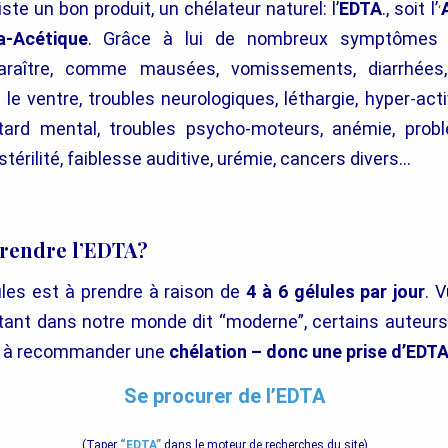
iste un bon produit, un chélateur naturel: l’
EDTA
., soit l’
‘
a-Acétique
. Grâce à lui de nombreux symptômes p
araître, comme mausées, vomissements, diarrhées, 
e ventre, troubles neurologiques, léthargie, hyper-activit
tard mental, troubles psycho-moteurs, anémie, prob
stérilité, faiblesse auditive, urémie, cancers divers…
endre l’EDTA?
les est à prendre à raison de
4 à 6 gélules par jour
. V
tant dans notre monde dit “moderne”, certains auteur
s à recommander une
chélation
– donc une prise d’
EDTA 
Se procurer de l’EDTA
(Taper
“EDTA”
dans le moteur de recherches du site)