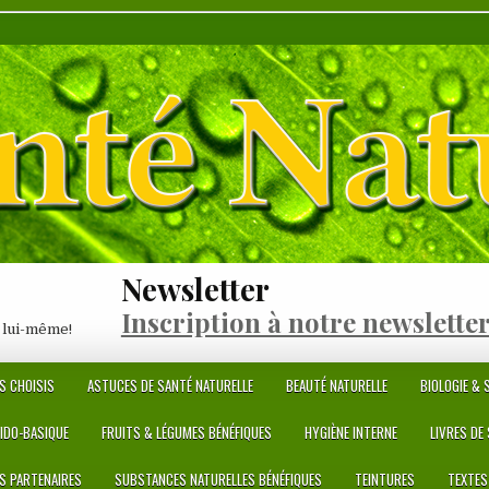
Newsletter
Inscription à notre newslette
 lui-même!
S CHOISIS
ASTUCES DE SANTÉ NATURELLE
BEAUTÉ NATURELLE
BIOLOGIE & S
CIDO-BASIQUE
FRUITS & LÉGUMES BÉNÉFIQUES
HYGIÈNE INTERNE
LIVRES DE
ES PARTENAIRES
SUBSTANCES NATURELLES BÉNÉFIQUES
TEINTURES
TEXTES