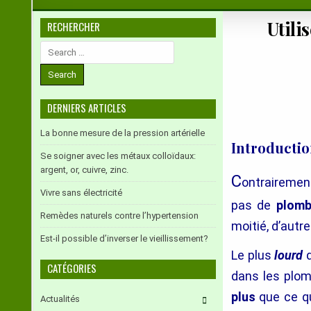
Utili
RECHERCHER
Search
for:
DERNIERS ARTICLES
La bonne mesure de la pression artérielle
Introducti
Se soigner avec les métaux colloïdaux:
argent, or, cuivre, zinc.
C
ontrairement
Vivre sans électricité
pas de
plom
Remèdes naturels contre l’hypertension
moitié, d’autr
Est-il possible d’inverser le vieillissement?
Le plus
lourd
CATÉGORIES
dans les plom
plus
que ce qu
Actualités