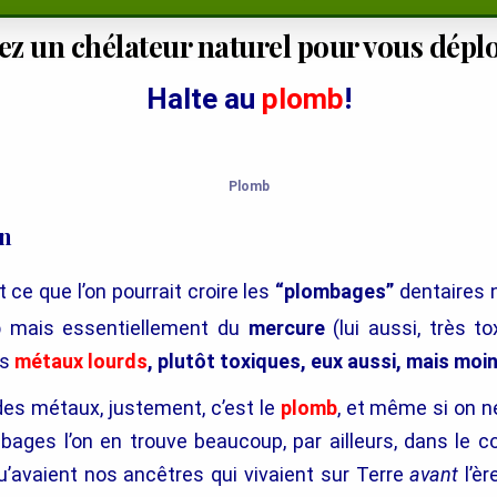
sez un chélateur naturel pour vous dép
Halte au
plomb
!
Plomb
on
 ce que l’on pourrait croire les
“plombages”
dentaires 
b
mais essentiellement du
mercure
(lui aussi, très t
es
métaux lourds
,
plutôt toxiques, eux aussi, mais moi
des métaux, justement, c’est le
plomb
, et même si on n
bages l’on en trouve beaucoup, par ailleurs, dans le c
’avaient nos ancêtres qui vivaient sur Terre
avant
l’èr