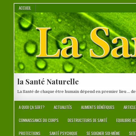
Skip
ACCUEIL
to
content
la Santé Naturelle
La Santé de chaque être humain dépend en premier lieu … de
A QUOI ÇA SERT?
ACTUALITÉS
ALIMENTS BÉNÉFIQUES
ARTICLE
CONNAISSANCE DU CORPS
DESTRUCTEURS DE SANTÉ
EQUILIBRE A
PROTECTIONS
SANTÉ PSYCHIQUE
SE SOIGNER SOI-MÊME
SIT