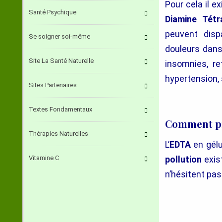
Pour cela il ex
Santé Psychique
Diamine Tétr
peuvent disp
Se soigner soi-même
douleurs dans l
Site La Santé Naturelle
insomnies, re
hypertension, 
Sites Partenaires
Textes Fondamentaux
Comment pr
Thérapies Naturelles
L’
EDTA
en gélu
Vitamine C
pollution
exis
n’hésitent pa