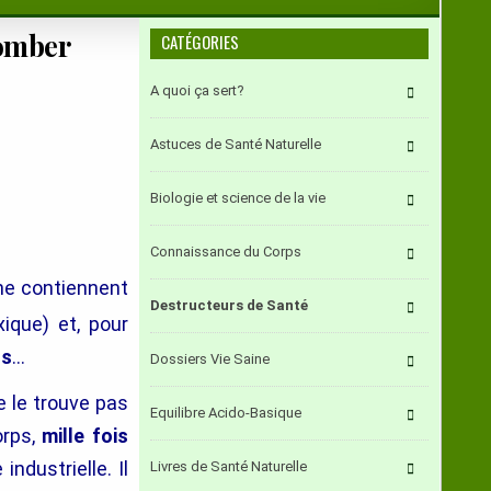
lomber
CATÉGORIES
A quoi ça sert?
Astuces de Santé Naturelle
Biologie et science de la vie
Connaissance du Corps
ne contiennent
Destructeurs de Santé
oxique) et, pour
ns
…
Dossiers Vie Saine
e le trouve pas
Equilibre Acido-Basique
orps,
mille fois
e industrielle. Il
Livres de Santé Naturelle