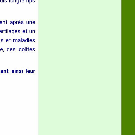
epuis longtemps
ment après une
artilages et un
tes et maladies
te, des colites
ant ainsi leur