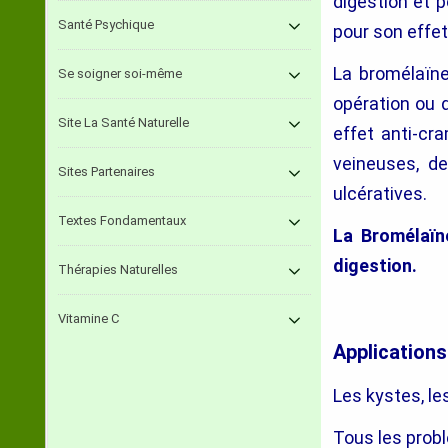
digestion et 
Santé Psychique
pour son effet 
La bromélaïne
Se soigner soi-même
opération ou d
Site La Santé Naturelle
effet anti-cr
veineuses, de
Sites Partenaires
ulcératives.
Textes Fondamentaux
La Bromélaïne
digestion.
Thérapies Naturelles
Vitamine C
Applications
Les kystes, l
Tous les prob