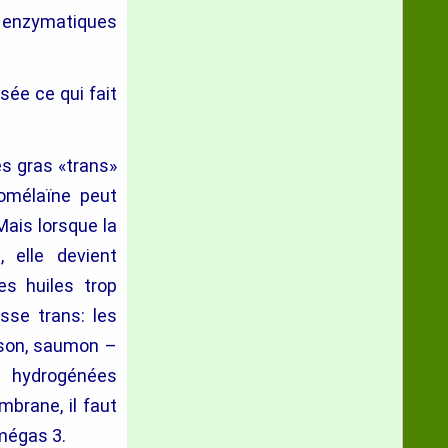
s enzymatiques
sée ce qui fait
s gras «trans»
romélaïne peut
Mais lorsque la
 elle devient
es huiles trop
sse trans: les
sson, saumon –
es hydrogénées
mbrane, il faut
mégas 3.