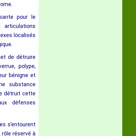
érome.
ssante pour le
 articulations
lexes localisés
gique.
et de détruire
errue, polype,
eur bénigne et
une substance
e détruit cette
aux défenses
es s’entourent
 rôle réservé à