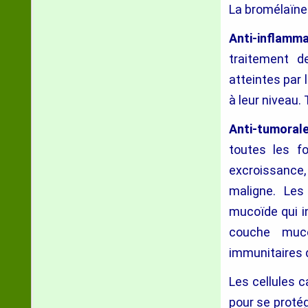
La bromélaïne 
Anti-inflamma
traitement de
atteintes par 
à leur niveau. 
Anti-tumoral
toutes les fo
excroissance,
maligne. Les
mucoïde qui i
couche muco
immunitaires 
Les cellules 
pour se protég