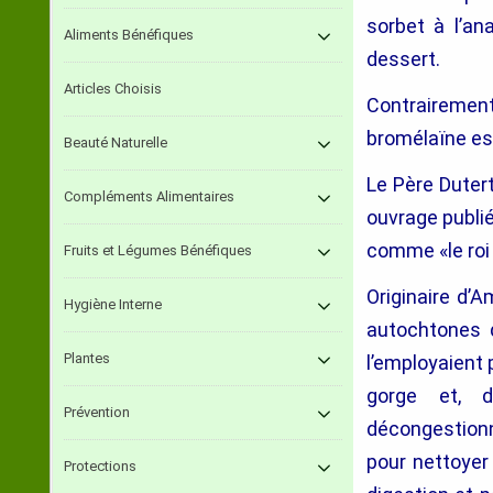
sorbet à l’a
Aliments Bénéfiques
dessert.
Articles Choisis
Contrairement
bromélaïne est
Beauté Naturelle
Le Père Duter
Compléments Alimentaires
ouvrage publié
comme «le roi 
Fruits et Légumes Bénéfiques
Originaire d’A
Hygiène Interne
autochtones d
Plantes
l’employaient p
gorge et, d
Prévention
décongestionn
pour nettoyer 
Protections