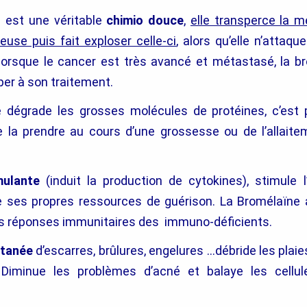
 est une véritable
chimio douce
,
elle transperce la 
euse puis fait exploser celle-ci
, alors qu’elle n’attaqu
orsque le cancer est très avancé et métastasé, la b
per à son traitement.
 dégrade les grosses molécules de protéines, c’est p
e la prendre au cours d’une grossesse ou de l’allait
ulante
(induit la production de cytokines), stimule l’
e ses propres ressources de guérison. La Bromélaïne 
des réponses immunitaires des immuno-déficients.
utanée
d’escarres, brûlures, engelures …débride les plaie
n. Diminue les problèmes d’acné et balaye les cell