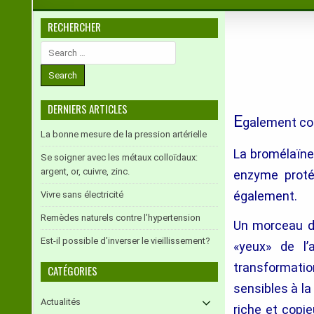
RECHERCHER
Search
for:
DERNIERS ARTICLES
E
galement co
La bonne mesure de la pression artérielle
La bromélaïne
Se soigner avec les métaux colloïdaux:
argent, or, cuivre, zinc.
enzyme protéo
également.
Vivre sans électricité
Remèdes naturels contre l’hypertension
Un morceau d
Est-il possible d’inverser le vieillissement?
«yeux» de l’
transformation
CATÉGORIES
sensibles à la
Actualités
riche et copi