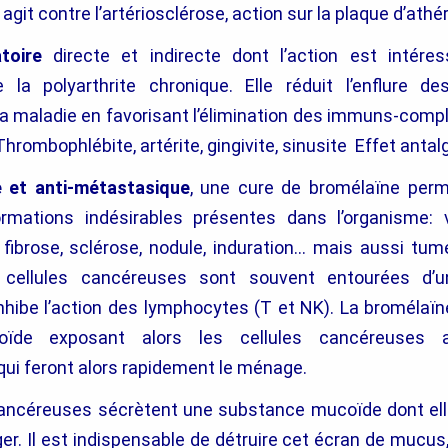
agit contre l’artériosclérose, action sur la plaque d’ath
toire
directe et indirecte dont l’action est intére
 la polyarthrite chronique. Elle réduit l’enflure des
la maladie en favorisant l’élimination des immuns-comp
Thrombophlébite, artérite, gingivite, sinusite Effet antal
e et anti-métastasique
, une cure de bromélaïne perm
rmations indésirables présentes dans l’organisme: v
 fibrose, sclérose, nodule, induration… mais aussi tum
 cellules cancéreuses sont souvent entourées d’
nhibe l’action des lymphocytes (T et NK). La bromélaïn
ïde exposant alors les cellules cancéreuses 
qui feront alors rapidement le ménage.
cancéreuses sécrètent une substance mucoïde dont ell
er. Il est indispensable de détruire cet écran de mucus,