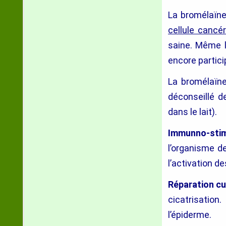
La bromélaïne
cellule cancér
saine. Même l
encore partici
La bromélaïne
déconseillé d
dans le lait).
Immunno-stim
l’organisme d
l’activation 
Réparation c
cicatrisatio
l’épiderme.