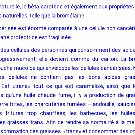
naturelle, le bêta carotène et également aux propriété
naturelles, telle que la bromélaïne.
ncérisée est énorme comparée à une cellule non cancéri
e protectrice est fragilisée.
es cellules des personnes qui consomment des acide
progressivement, elle devient comme du carton. La b
ouche mucoïde qui enveloppe les cellules cancérisées. 
 cellules ne contient pas les bons acides gras,
 Est «trans» tout ce qui est caramélisé, ainsi que l
s qu’une huile chaude fume, il y a production de grai
re frites, les charcuteries fumées – andouille, sauci
s fritures trop chauffées, les barbecues, les huil
es graisses trans. Afin de rendre sa normalité à la me
onsommation des graisses «trans» et consommer des o