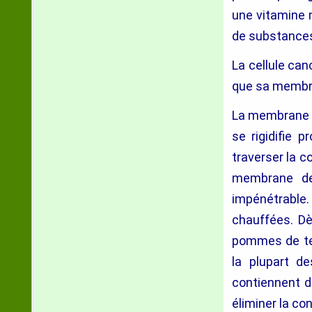
une vitamine 
de substances 
La cellule ca
que sa membran
La membrane d
se rigidifie 
traverser la c
membrane des
impénétrable.
chauffées. Dè
pommes de ter
la plupart de
contiennent d
éliminer la c