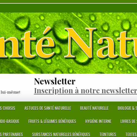
Newsletter
Inscription à notre newslette
 lui-même!
S CHOISIS
ASTUCES DE SANTÉ NATURELLE
BEAUTÉ NATURELLE
BIOLOGIE & S
CIDO-BASIQUE
FRUITS & LÉGUMES BÉNÉFIQUES
HYGIÈNE INTERNE
LIVRES DE
ES PARTENAIRES
SUBSTANCES NATURELLES BÉNÉFIQUES
TEINTURES
TEXTES