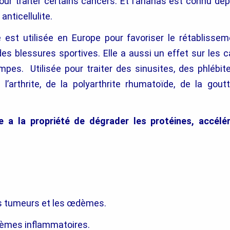
pour traiter certains cancers. Et l’ananas est connu d
anticellulite.
 est utilisée en Europe pour favoriser le rétablisse
es blessures sportives. Elle a aussi un effet sur les c
ampes. Utilisée pour traiter des sinusites, des phlébi
 l’arthrite, de la polyarthrite rhumatoïde, de la gout
 a la propriété de dégrader les protéines, accélér
es tumeurs et les œdèmes.
lèmes inflammatoires.