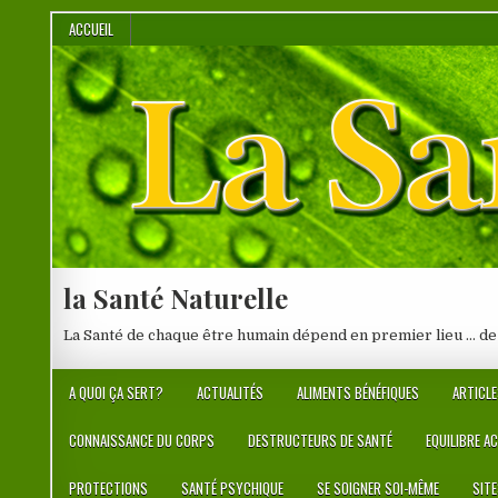
Skip
ACCUEIL
to
content
la Santé Naturelle
La Santé de chaque être humain dépend en premier lieu … de
A QUOI ÇA SERT?
ACTUALITÉS
ALIMENTS BÉNÉFIQUES
ARTICLE
CONNAISSANCE DU CORPS
DESTRUCTEURS DE SANTÉ
EQUILIBRE A
PROTECTIONS
SANTÉ PSYCHIQUE
SE SOIGNER SOI-MÊME
SIT