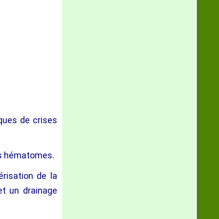
isques de crises
des hématomes.
risation de la
et un drainage