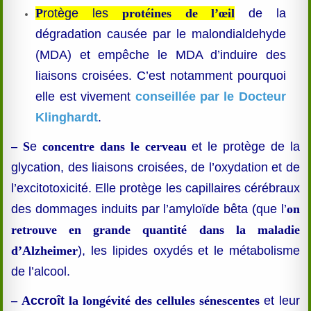
P
rotège les
protéines de l’œil
de la
dégradation causée par le malondialdehyde
(MDA) et empêche le MDA d’induire des
liaisons croisées. C’est notamment pourquoi
elle est vivement
conseillée par le Docteur
Klinghardt
.
– S
e
concentre dans le cerveau
et le protège de la
glycation, des liaisons croisées, de l’oxydation et de
l’excitotoxicité. Elle protège les capillaires cérébraux
des dommages induits par l’amyloïde bêta (que l’
on
retrouve en grande quantité dans la maladie
d’Alzheimer
), les lipides oxydés et le métabolisme
de l’alcool.
– A
ccroît
la longévité des cellules sénescentes
et leur