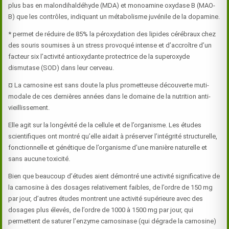
plus bas en malondihaldéhyde (MDA) et monoamine oxydase B (MAO-
B) que les contrôles, indiquant un métabolisme juvénile de la dopamine.
* permet de réduire de 85% la péroxydation des lipides cérébraux chez
des souris soumises à un stress provoqué intense et d’accroître d’un
facteur six l’activité antioxydante protectrice de la superoxyde
dismutase (SOD) dans leur cerveau.
¤ La carnosine est sans doute la plus prometteuse découverte muti-
modale de ces dernières années dans le domaine de la nutrition anti-
vieillissement.
Elle agit sur la longévité de la cellule et de l’organisme. Les études
scientifiques ont montré qu’elle aidait à préserver l’intégrité structurelle,
fonctionnelle et génétique de l’organisme d’une manière naturelle et
sans aucune toxicité.
Bien que beaucoup d’études aient démontré une activité significative de
la carnosine à des dosages relativement faibles, de l’ordre de 150 mg
par jour, d’autres études montrent une activité supérieure avec des
dosages plus élevés, de l’ordre de 1000 à 1500 mg par jour, qui
permettent de saturer l’enzyme carnosinase (qui dégrade la carnosine)