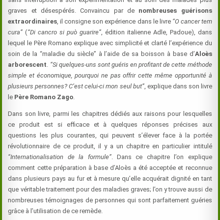
graves et désespérés. Convaincu par de
nombreuses guérisons
extraordinaires
, il consigne son expérience dans le livre
“O cancer tem
cura”
(
“Di cancro si può guarire”
, édition italienne Adle, Padoue), dans
lequel le Père Romano explique avec simplicité et clarté l’expérience du
soin de la “maladie du siècle” à l’aide de sa boisson à base d’
Aloès
arborescent
.
“Si quelques-uns sont guéris en profitant de cette méthode
simple et économique, pourquoi ne pas offrir cette même opportunité à
plusieurs personnes? C’est celui-ci mon seul but”
, explique dans son livre
le
Père Romano Zago
.
Dans son livre, parmi les chapitres dédiés aux raisons pour lesquelles
ce produit est si efficace et à quelques réponses précises aux
questions les plus courantes, qui peuvent s’élever face à la portée
révolutionnaire de ce produit, il y a un chapitre en particulier intitulé
“Internationalisation de la formule”
. Dans ce chapitre l’on explique
comment cette préparation à base d’Aloès a été acceptée et reconnue
dans plusieurs pays au fur et à mesure qu’elle acquérait dignité en tant
que véritable traitement pour des maladies graves; l’on y trouve aussi de
nombreuses témoignages de personnes qui sont parfaitement guéries
grâce à l’utilisation de ce remède.