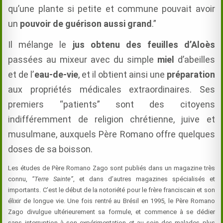
qu’une plante si petite et commune pouvait avoir
un
pouvoir de guérison aussi grand
.”
Il mélange le
jus obtenu des feuilles d’Aloès
passées au mixeur avec du simple
miel
d’abeilles
et de l’
eau-de-vie
, et il obtient ainsi une
préparation
aux propriétés médicales extraordinaires. Ses
premiers “patients” sont des citoyens
indifféremment de religion chrétienne, juive et
musulmane, auxquels Père Romano offre quelques
doses de sa boisson.
Les études de Père Romano Zago sont publiés dans un magazine très
connu,
“Terre Sainte”
, et dans d’autres magazines spécialisés et
importants. C’est le début de la notoriété pour le frère franciscain et son
élixir de longue vie. Une fois rentré au Brésil en 1995, le Père Romano
Zago divulgue ultérieurement sa formule, et commence à se dédier
sans interruption à son expérimentation et au soin des malades plus