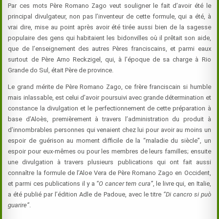
Par ces mots Père Romano Zago veut souligner le fait d’avoir été le
principal divulgateur, non pas l’inventeur de cette formule, qui a été, à
vrai dire, mise au point après avoir été tirée aussi bien de la sagesse
populaire des gens qui habitaient les bidonvilles où il prêtait son aide,
que de l’enseignement des autres Pères franciscains, et parmi eaux
surtout de Père Arno Reckzigel, qui, à l’époque de sa charge à Rio
Grande do Sul, était Père de province.
Le grand mérite de Père Romano Zago, ce frère franciscain si humble
mais inlassable, est celui d’avoir poursuivi avec grande détermination et
constance la divulgation et le perfectionnement de cette préparation à
base d’Aloès, premièrement à travers l’administration du produit à
d’innombrables personnes qui venaient chez lui pour avoir au moins un
espoir de guérison au moment difficile de la “maladie du siècle”, un
espoir pour eux-mêmes ou pour les membres de leurs familles; ensuite
une divulgation à travers plusieurs publications qui ont fait aussi
connaître la formule de l’Aloe Vera de Père Romano Zago en Occident,
et parmi ces publications il y a
“O cancer tem cura”
, le livre qui, en Italie,
a été publié par l’édition Adle de Padoue, avec le titre
“Di cancro si può
guarire”
.