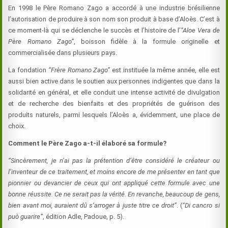
En 1998 le Père Romano Zago a accordé à une industrie brésilienne
l’autorisation de produire à son nom son produit à base d’Aloès. C’est à
ce moment-là qui se déclenche le succès et l’histoire de l’
“Aloe Vera de
Père Romano Zago”
, boisson fidèle à la formule originelle et
commercialisée dans plusieurs pays.
La fondation
“Frère Romano Zago”
est instituée la même année, elle est
aussi bien active dans le soutien aux personnes indigentes que dans la
solidarité en général, et elle conduit une intense activité de divulgation
et de recherche des bienfaits et des propriétés de guérison des
produits naturels, parmi lesquels l’Aloès a, évidemment, une place de
choix.
Comment le Père Zago a-t-il élaboré sa formule?
“Sincèrement, je n’ai pas la prétention d’être considéré le créateur ou
l’inventeur de ce traitement, et moins encore de me présenter en tant que
pionnier ou devancier de ceux qui ont appliqué cette formule avec une
bonne réussite. Ce ne serait pas la vérité. En revanche, beaucoup de gens,
bien avant moi, auraient dû s’arroger à juste titre ce droit”
. (
“Di cancro si
può guarire”
, édition Adle, Padoue, p. 5).