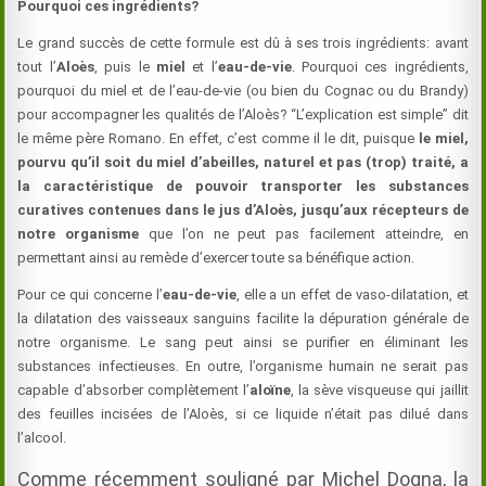
Pourquoi ces ingrédients?
Le grand succès de cette formule est dû à ses trois ingrédients: avant
tout l’
Aloès
, puis le
miel
et l’
eau-de-vie
. Pourquoi ces ingrédients,
pourquoi du miel et de l’eau-de-vie (ou bien du Cognac ou du Brandy)
pour accompagner les qualités de l’Aloès? “L’explication est simple” dit
le même père Romano. En effet, c’est comme il le dit, puisque
le miel,
pourvu qu’il soit du miel d’abeilles, naturel et pas (trop) traité, a
la caractéristique de pouvoir transporter les substances
curatives contenues dans le jus d’Aloès, jusqu’aux récepteurs de
notre organisme
que l’on ne peut pas facilement atteindre, en
permettant ainsi au remède d’exercer toute sa bénéfique action.
Pour ce qui concerne l’
eau-de-vie
, elle a un effet de vaso-dilatation, et
la dilatation des vaisseaux sanguins facilite la dépuration générale de
notre organisme. Le sang peut ainsi se purifier en éliminant les
substances infectieuses. En outre, l’organisme humain ne serait pas
capable d’absorber complètement l’
aloïne
, la sève visqueuse qui jaillit
des feuilles incisées de l’Aloès, si ce liquide n’était pas dilué dans
l’alcool.
Comme récemment souligné par Michel Dogna, la