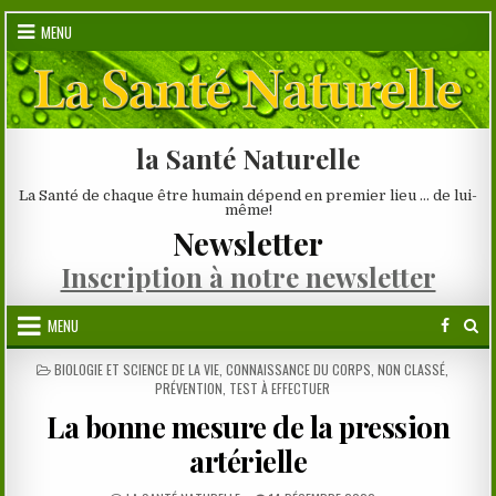
Skip
MENU
to
content
la Santé Naturelle
La Santé de chaque être humain dépend en premier lieu … de lui-
même!
Newsletter
Inscription à notre newsletter
MENU
POSTED
BIOLOGIE ET SCIENCE DE LA VIE
,
CONNAISSANCE DU CORPS
,
NON CLASSÉ
,
IN
PRÉVENTION
,
TEST À EFFECTUER
La bonne mesure de la pression
artérielle