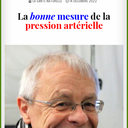
AUTHOR:
PUBLISHED
LA SANTÉ NATURELLE
14 DÉCEMBRE 2022
DATE:
La
bonne
mesure
de la
pression artérielle