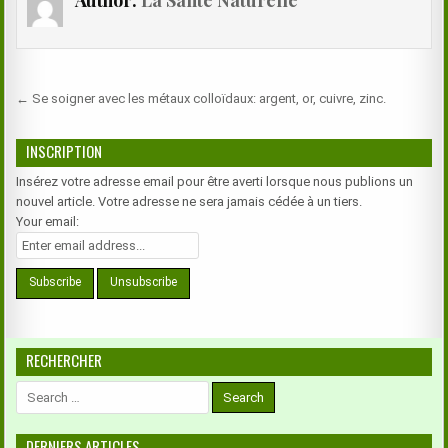
Author:
La Santé Naturelle
Navigation
← Se soigner avec les métaux colloïdaux: argent, or, cuivre, zinc.
de
l’article
INSCRIPTION
Insérez votre adresse email pour être averti lorsque nous publions un
nouvel article. Votre adresse ne sera jamais cédée à un tiers.
Your email:
RECHERCHER
Search
for:
DERNIERS ARTICLES