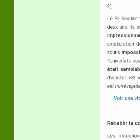
2).
Le Pr Sinclair
deux ans. Ils 
impressionn
amélioration d
souris
impossi
l’Université au
était sembla
d’ajouter:
«Si c
est traité rapi
Voir une vi
Rétablir la 
Les mitochon