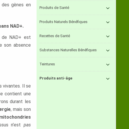
u des gènes en
Produits de Santé
Produits Naturels Bénéfiques
 sans NAD+.
Recettes de Santé
ve de NAD+ est
ue son absence
Substances Naturelles Bénéfiques
Teintures
Produits anti-âge
vivantes. Il se
de contient une
rons durant les
ergie
, mais son
mitochondries
essus n’est
pas