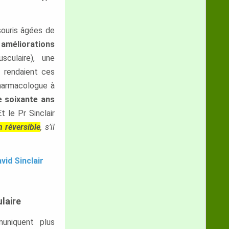
souris âgées de
 améliorations
sculaire), une
i rendaient ces
pharmacologue à
 soixante ans
 le Pr Sinclair
n réversible
, s’il
vid Sinclair
laire
uniquent plus