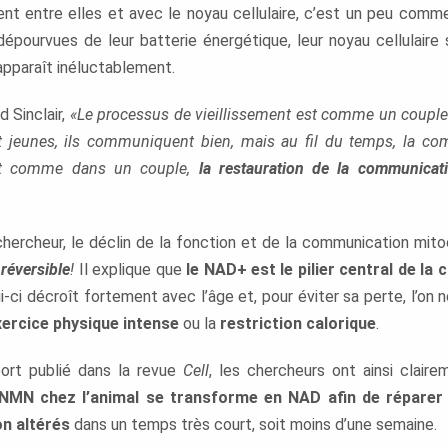
t entre elles et avec le noyau cellulaire, c’est un peu comme 
dépourvues de leur batterie énergétique, leur noyau cellulaire 
apparaît inéluctablement.
d Sinclair,
«Le processus de vieillissement est comme un coupl
t jeunes, ils communiquent bien, mais au fil du temps, la c
out comme dans un couple,
la restauration de la communicat
 chercheur, le déclin de la fonction et de la communication mit
e
réversible
!
Il explique que
le NAD+ est le pilier central de l
ui-ci décroît fortement avec l’âge et, pour éviter sa perte, l’on n
xercice physique intense
ou la
restriction calorique
.
port publié dans la revue
Cell
, les chercheurs ont ainsi claire
e NMN chez l’animal se transforme en NAD afin de réparer
n altérés
dans un temps très court, soit moins d’une semaine.