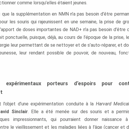
ctionner comme lorsqu’elles étaient jeunes.
ici que la supplémentation en NMN n’a pas besoin d’être perman
ur les souris qui rajeunissent en une semaine, la prise de g
’apport de doses importantes de NAD+ n’a pas besoin d’être co
soit ponctuelle, puisque, déjà, au cours de l’époque de la prise, l
nergie leur permettant de se nettoyer et de s’auto-réparer, et d
eunesse, leur rendant possible de pouvoir, de nouveau, fonc
 expérimentaux porteurs d’espoirs pour cont
nt
it l’objet d’une expérimentation conduite à la
Harvard Medica
vid Sinclair
. Elle a été menée sur des souris et a permis
niques impressionnants, qui pourraient donner naissance
ntre le vieillissement et les maladies liées à l’âge (cancer et