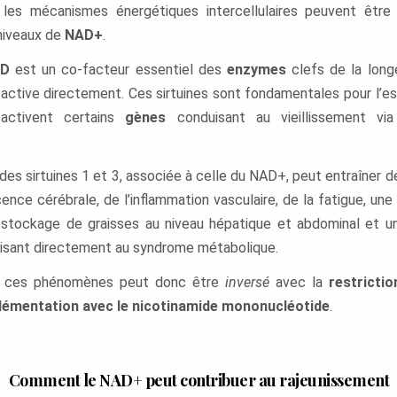
les mécanismes énergétiques intercellulaires peuvent être r
niveaux de
NAD+
.
AD
est un co-facteur essentiel des
enzymes
clefs de la long
il active directement. Ces sirtuines sont fondamentales pour l’e
sactivent certains
gènes
conduisant au vieillissement vi
e des sirtuines 1 et 3, associée à celle du NAD+, peut entraîne
nce cérébrale, de l’inflammation vasculaire, de la fatigue, une
 stockage de graisses au niveau hépatique et abdominal et u
duisant directement au syndrome métabolique.
e ces phénomènes peut donc être
inversé
avec la
restrictio
lémentation avec le nicotinamide mononucléotide
.
Comment le NAD+ peut contribuer au rajeunissement