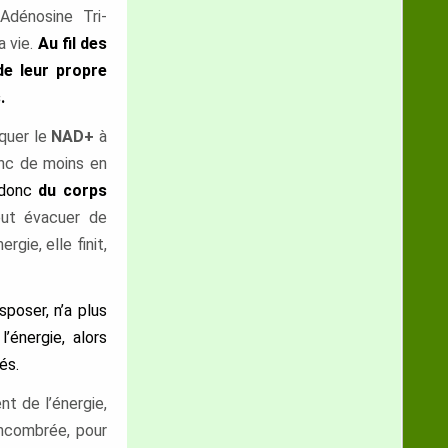
Adénosine Tri-
a vie.
Au fil des
de leur propre
.
iquer le
NAD+
à
donc de moins en
donc
du corps
ut évacuer
de
nergie,
elle finit,
isposer, n’a plus
l’énergie, alors
és.
ent
de l’énergie,
ncombrée, pour