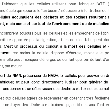
’élément que les cellules utilisent pour fabriquer l’ATP (
molécule qui apporte le “carburant” nécessaire à l’entretien de l
llules accumulent des déchets et des toxines résultant 
t, mais aussi et surtout de l’environnement ou de maladies
ncombrent toujours
plus
les cellules et les empêchent de fabr
urriture apportée par la digestion, et les cellules fabriquent 
ie.
C’est un processus qui conduit à la
mort des cellules
et 
ituent,
car moins la cellule dispose
d’énergie
, moins
elle pe
ns elle peut fabriquer d’énergie, ce qui fait que,
par défaut d’é
, par mourir.
port de
NMN
, précurseur du
NAD+
, la cellule, pour pouvoir en d
abriquer, et peut
donc directement
l’utiliser pour générer de 
r fonctionner et se débarrasser des déchets et toxines accumul
t aux cellules âgées de redémarrer en obtenant
très facilem
se nettoyer des déchets et toxines qui,
au fil des ans,
l’ont e