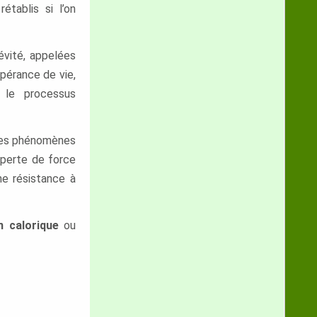
établis si l’on
évité, appelées
spérance de vie,
a le processus
r des phénomènes
 perte de force
ne résistance à
n calorique
ou