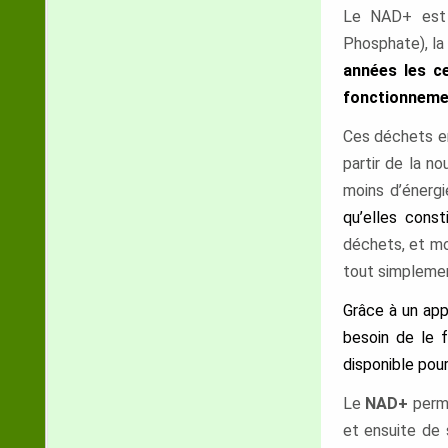
Le NAD+ est l
Phosphate), la 
années les ce
fonctionnemen
Ces déchets e
partir de la no
moins d’énerg
qu’elles const
déchets, et moi
tout simplement
Grâce à un ap
besoin de le f
disponible pou
Le
NAD+
perme
et ensuite de 