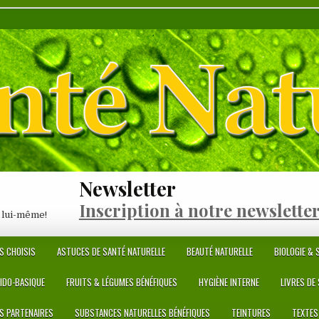
Newsletter
Inscription à notre newslette
 lui-même!
S CHOISIS
ASTUCES DE SANTÉ NATURELLE
BEAUTÉ NATURELLE
BIOLOGIE & S
CIDO-BASIQUE
FRUITS & LÉGUMES BÉNÉFIQUES
HYGIÈNE INTERNE
LIVRES DE
ES PARTENAIRES
SUBSTANCES NATURELLES BÉNÉFIQUES
TEINTURES
TEXTES