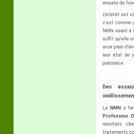
ensuite de fon
L’intérêt est 
c’est comme po
NMN visant à l
suffit qu’elle 
avoir plein d’é
leur état de j
puissance.
Des essais
vieillisseme
Le
NMN
a fa
Professeur Da
résultats cli
traitements co