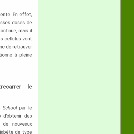
ente. En effet,
rosses doses de
ntinue, mais il
es cellules vont
onc de retrouver
tionne à pleine
recarrer le
l School
par le
 d’obtenir des
 à de nouveaux
 diabète de type