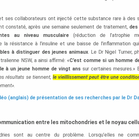
 et ses collaborateurs ont injecté cette substance rare à des 
ont constaté, après une semaine seulement de traitement,
des
antes au niveau musculaire
(réduction de l’atrophie mu
e la résistance à l’insuline et une baisse de l’inflammation qu
bles à distinguer des jeunes animaux
. Le Dr Nigel Turner, 
stralienne NSW, a ainsi affirmé: «
C’est comme si un homme de
ble à un jeune homme de vingt ans
sur certaines mesures.» Et
es résultats se tiennent,
le vieillissement peut être une conditio
dement»
.
déo (anglais) de présentation de ses recherches par le Dr Da
communication entre les mitochondries et le noyau cellu
dries sont au centre du problème. Lorsqu’elles ne comm