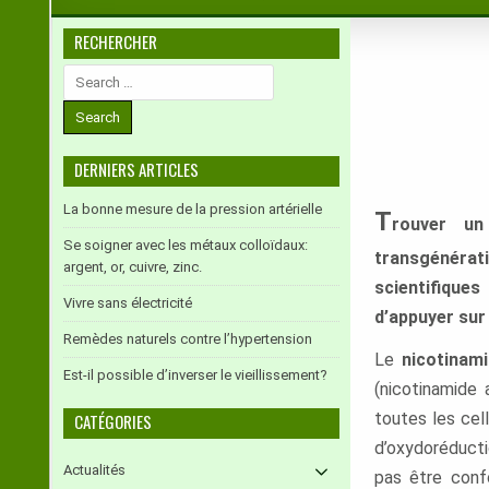
RECHERCHER
Search
for:
DERNIERS ARTICLES
La bonne mesure de la pression artérielle
T
rouver un
Se soigner avec les métaux colloïdaux:
transgénéra
argent, or, cuivre, zinc.
scientifique
Vivre sans électricité
d’appuyer sur
Remèdes naturels contre l’hypertension
Le
nicotinam
Est-il possible d’inverser le vieillissement?
(nicotinamide
toutes les cel
CATÉGORIES
d’oxydoréduct
Actualités
pas être conf