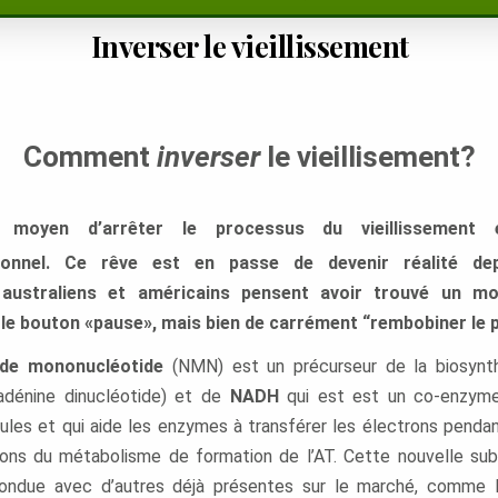
Inverser le vieillissement
.
Comment
inverser
le vieillisement?
 moyen d’arrêter le processus du vieillissement
tionnel. Ce rêve est en passe de devenir réalité de
s australiens et américains pensent avoir trouvé un m
 le bouton «pause», mais bien de carrément “rembobiner le 
ide mononucléotide
(NMN) est un précurseur de la biosyn
 adénine dinucléotide) et de
NADH
qui est
est un co-enzy
lules et qui aide les enzymes à transférer les électrons pendan
ions du métabolisme de formation de l’AT
. Cette nouvelle su
ondue avec d’autres déjà présentes sur le marché, comme l