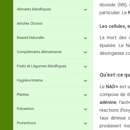
riboside (NR)
Aliments Bénéfiques
particulier. Le
Articles Choisis
Les cellules,
La mort des c
Beauté Naturelle
épuisée. Le N
Compléments Alimentaires
désorganise c
Fruits et Légumes Bénéfiques
Qu’est-ce q
Hygiène Interne
Le
NAD+
est u
compose de deu
Plantes
adénine
, l’au
Prévention
réactions d’ox
taux diminue 
Protections
produisent mo