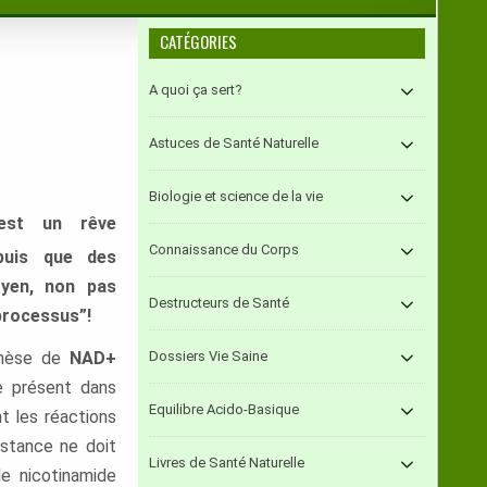
CATÉGORIES
A quoi ça sert?
Astuces de Santé Naturelle
Biologie et science de la vie
 est un rêve
Connaissance du Corps
puis que des
oyen, non pas
Destructeurs de Santé
processus”!
thèse de
NAD+
Dossiers Vie Saine
me
présent dans
Equilibre Acido-Basique
t les réactions
bstance ne doit
Livres de Santé Naturelle
e nicotinamide