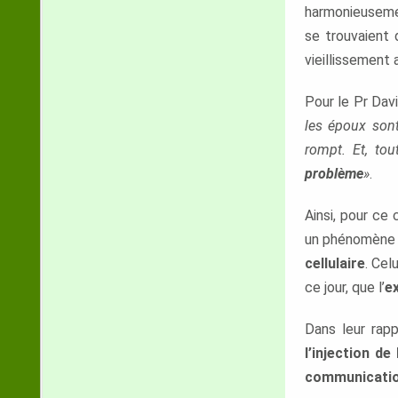
harmonieusemen
se trouvaient 
vieillissement 
Pour le Pr Davi
les époux son
rompt. Et, t
problème
»
.
Ainsi, pour ce
un phénomèn
cellulaire
. Cel
ce jour, que l’
e
Dans leur rap
l’injection d
communicatio