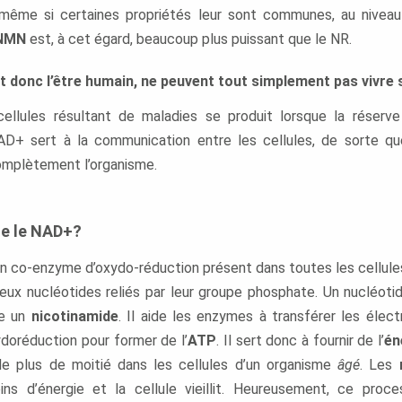
, même si certaines propriétés leur sont communes, au nivea
NMN
est, à cet égard, beaucoup plus puissant que le NR.
 et donc l’être humain, ne peuvent tout simplement pas vivre
ellules résultant de maladies se produit lorsque la réser
AD+ sert à la communication entre les cellules, de sorte q
omplètement l’organisme.
ue le NAD+?
n co-enzyme d’oxydo-réduction présent dans toutes les cellules 
x nucléotides reliés par leur groupe phosphate. Un nucléoti
tre un
nicotinamide
. Il aide les enzymes à transférer les élect
ydoréduction pour former de l’
ATP
. Il sert donc à fournir de l’
én
de plus de moitié dans les cellules d’un organisme
âgé
. Les
ins d’énergie et la cellule vieillit. Heureusement, ce proc