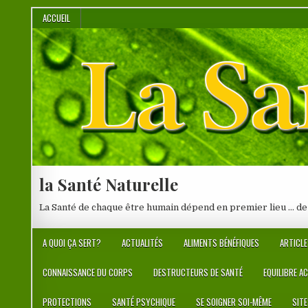
Skip
ACCUEIL
to
content
la Santé Naturelle
La Santé de chaque être humain dépend en premier lieu … de
A QUOI ÇA SERT?
ACTUALITÉS
ALIMENTS BÉNÉFIQUES
ARTICLE
CONNAISSANCE DU CORPS
DESTRUCTEURS DE SANTÉ
EQUILIBRE A
PROTECTIONS
SANTÉ PSYCHIQUE
SE SOIGNER SOI-MÊME
SIT