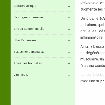
irréversible
et 
Santé Psychique
augmente les 
Se soigner soi-même
De plus, le
N
sirtuines
, qu’
Site La Santé Naturelle
car elles dé
inflammatoire.
Sites Partenaires
Ainsi, la baiss
Textes Fondamentaux
de dégénéresce
musculaire, un
Thérapies Naturelles
l’insuline con
L’ensemble d
Vitamine C
avec une
supp