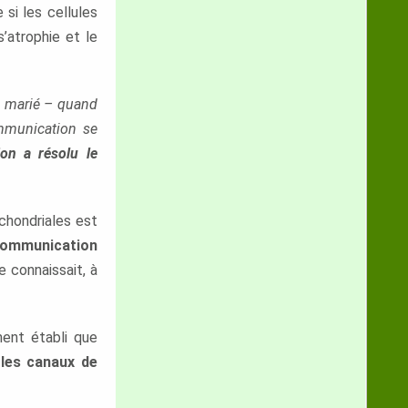
si les cellules
s’atrophie et le
e marié – quand
ommunication se
ion a résolu le
ochondriales est
a communication
e connaissait, à
ment établi que
 les canaux de