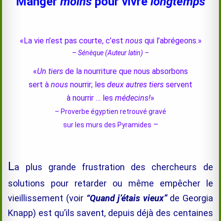
Manger
moins
pour vivre
longtemps
«La vie n’est pas courte, c’est
nous
qui l’abrégeons.»
–
Sénèque (Auteur latin) –
«
Un tiers
de la nourriture que nous absorbons
sert à
nous
nourrir; les
deux autres tiers
servent
à nourrir … les
médecins!
»
– Proverbe égyptien retrouvé gravé
–
sur les murs des Pyramides
L
a plus grande frustration des chercheurs de
solutions pour retarder ou même empêcher le
vieillissement (voir
“Quand j’étais vieux”
de Georgia
Knapp) est qu’ils savent, depuis déjà des centaines