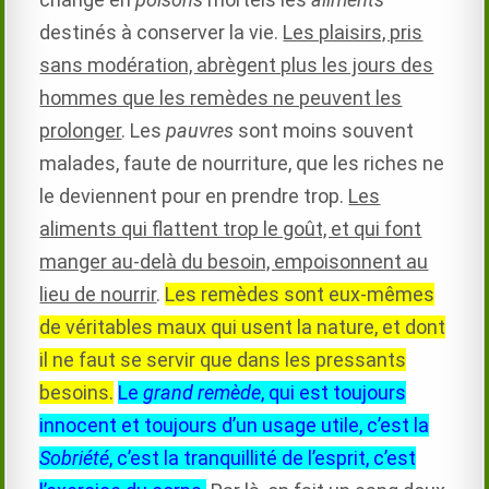
destinés à conserver la vie.
Les plaisirs, pris
sans modération, abrègent plus les jours des
hommes que les remèdes ne peuvent les
prolonger
. Les
pauvres
sont moins souvent
malades, faute de nourriture, que les riches ne
le deviennent pour en prendre trop.
Les
aliments qui flattent trop le goût, et qui font
manger au-delà du besoin, empoisonnent au
lieu de nourrir
.
Les remèdes sont eux-mêmes
de véritables maux qui usent la nature, et dont
il ne faut se servir que dans les pressants
besoins.
Le
grand remède
, qui est toujours
innocent et toujours d’un usage utile, c’est la
Sobriété
, c’est la tranquillité de l’esprit, c’est