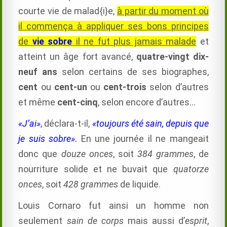
courte vie de malad{i}e,
à partir du moment où
il commença à appliquer ses bons principes
de
vie sobre
il ne fut plus jamais malade
et
atteint un âge fort avancé,
quatre-vingt dix-
neuf ans
selon certains de ses biographes,
cent
ou
cent-un
ou
cent-trois
selon d’autres
et même
cent-cinq
, selon encore d’autres…
«J’ai»
, déclara-t-il,
«toujours été sain, depuis que
je suis sobre»
.
En une journée il ne mangeait
donc que
douze onces
, soit
384 grammes
, de
nourriture solide et ne buvait que
quatorze
onces
, soit
428 grammes
de liquide.
Louis Cornaro fut ainsi un homme non
seulement
sain de corps
mais aussi d’
esprit
,