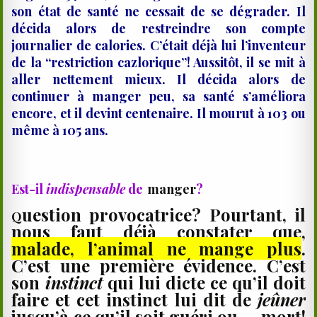
son état de santé ne cessait de se dégrader. Il
décida alors de restreindre son compte
journalier de calories. C’était déjà lui l’inventeur
de la “restriction cazlorique”! Aussitôt, il se mit à
aller nettement mieux. Il décida alors de
continuer à manger peu, sa santé s’améliora
encore, et il devint centenaire. Il mourut à 103 ou
même à 105 ans.
Est-il
indispensable
de
manger
?
uestion provocatrice? Pourtant, il
Q
nous faut déjà constater que,
malade, l’animal ne mange plus
.
C’est une première évidence. C’est
son
instinct
qui lui dicte ce qu’il doit
faire et cet instinct lui dit de
jeûner
jusqu’à ce qu’il soit guéri ou … mort!