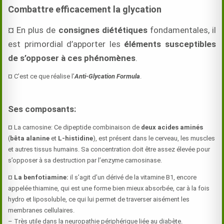
Combattre efficacement la glycation
¤ En plus de
consignes diététiques
fondamentales, il
est primordial d’apporter les
éléments susceptibles
de s’opposer à ces phénomènes
.
¤ C’est ce que réalise l’
Anti-Glycation Formula
.
Ses composants:
¤ La carnosine: Ce dipeptide combinaison de
deux acides aminés
(
bêta alanine
et
L-histidine
), est présent dans le cerveau, les muscles
et autres tissus humains. Sa concentration doit être assez élevée pour
s’opposer à sa destruction par l’enzyme carnosinase.
¤
La benfotiamine:
il s’agit d’un dérivé de la vitamine B1, encore
appelée thiamine, qui est une forme bien mieux absorbée, car à la fois
hydro et liposoluble, ce qui lui permet de traverser aisément les
membranes cellulaires.
– Très utile dans la neuropathie périphérique liée au diabète.