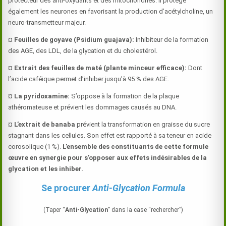
protecteur des anti-oxydants et des mitochondries. Il protège
également les neurones en favorisant la production d’acétylcholine, un
neuro-transmetteur majeur.
¤
Feuilles de goyave (Psidium guajava):
Inhibiteur de la formation
des AGE, des LDL, de la glycation et du cholestérol.
¤
Extrait des feuilles de maté (
plante minceur efficace
):
Dont
l’acide caféique permet d’inhiber jusqu’à 95 % des AGE.
¤
La pyridoxamine:
S’oppose à la formation de la plaque
athéromateuse et prévient les dommages causés au DNA.
¤
L’extrait de banaba
prévient la transformation en graisse du sucre
stagnant dans les cellules. Son effet est rapporté à sa teneur en acide
corosolique (1 %).
L’ensemble des constituants de cette formule
œuvre en synergie pour s’opposer aux effets indésirables de la
glycation et les inhiber.
Se procurer
Anti-Glycation Formula
(Taper “
Anti-Glycation
” dans la case “rechercher”)