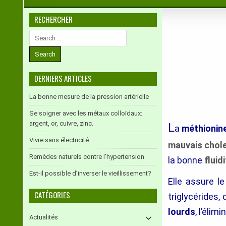
RECHERCHER
Search
for:
DERNIERS ARTICLES
La bonne mesure de la pression artérielle
Se soigner avec les métaux colloïdaux:
argent, or, cuivre, zinc.
L
a
méthionin
Vivre sans électricité
mauvais chole
Remèdes naturels contre l’hypertension
la bonne
fluid
Est-il possible d’inverser le vieillissement?
Elle assure l
CATÉGORIES
triglycérides,
lourds
, l’élim
Actualités