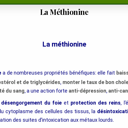
La Méthionine
La méthionine
e
a de nombreuses
bénéfiques: elle fait
bais
propriétés
stérol et de triglycérides
,
monter le taux de bon chol
ité du sang
, a une action forte
anti-dépression
,
anti-ca
e
désengorgement du foie
et
protection des reins
, l
 du cytoplasme des cellules des tissus, la
désintoxicat
ination des suites d’intoxication aux métaux lourds.