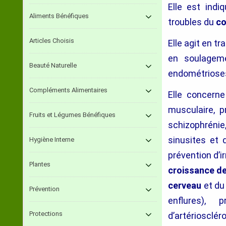
Elle est indi
Aliments Bénéfiques
troubles du
c
Articles Choisis
Elle agit en t
en soulageme
Beauté Naturelle
endométrioses
Compléments Alimentaires
Elle concern
musculaire, p
Fruits et Légumes Bénéfiques
schizophrénie
sinusites et d
Hygiène Interne
prévention d’i
Plantes
croissance d
cerveau
et d
Prévention
enflures), 
Protections
d’artériosclér