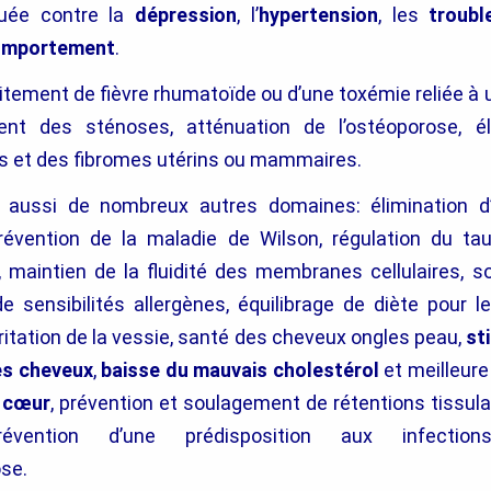
quée contre la
dépression
, l’
hypertension
, les
troubl
omportement
.
raitement de fièvre rhumatoïde ou d’une toxémie reliée à
nt des sténoses, atténuation de l’ostéoporose, él
 et des fibromes utérins ou mammaires.
e aussi de nombreux autres domaines: élimination d
révention de la maladie de Wilson, régulation du tau
, maintien de la fluidité des membranes cellulaires, 
e sensibilités allergènes, équilibrage de diète pour l
rritation de la vessie, santé des cheveux ongles peau,
st
es cheveux
,
baisse du mauvais cholestérol
et meilleur
u
cœur
, prévention et soulagement de rétentions tissul
prévention d’une prédisposition aux infections
ose.