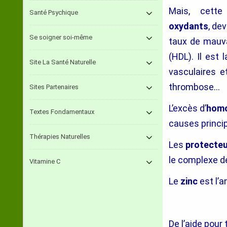
Mais, cett
Santé Psychique
oxydants
, dev
Se soigner soi-même
taux de mauvai
(HDL). Il est 
Site La Santé Naturelle
vasculaires e
thrombose…
Sites Partenaires
L’excès d’
homo
Textes Fondamentaux
causes princi
Thérapies Naturelles
Les
protecte
le complexe 
Vitamine C
Le
zinc
est l’a
De l’aide pour 