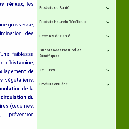
es rénaux
, les
Produits de Santé
Produits Naturels Bénéfiques
 une grossesse,
imination des
Recettes de Santé
Substances Naturelles
’une faiblesse
Bénéfiques
x d’
histamine
,
Teintures
soulagement de
es végétariens,
Produits anti-âge
imulation de la
e
circulation du
aires (œdèmes,
, prévention