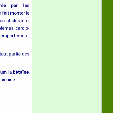
urée par les
 fait monter le
bon cholestérol
oblèmes cardio-
 comportement,
tout partie des
rum
, la
bétaïne
,
hionine.