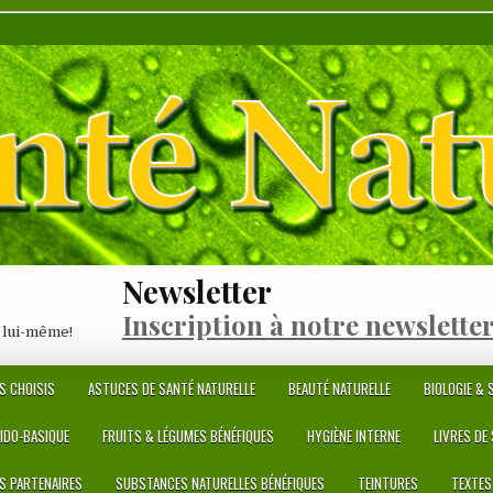
Newsletter
Inscription à notre newslette
 lui-même!
S CHOISIS
ASTUCES DE SANTÉ NATURELLE
BEAUTÉ NATURELLE
BIOLOGIE & S
CIDO-BASIQUE
FRUITS & LÉGUMES BÉNÉFIQUES
HYGIÈNE INTERNE
LIVRES DE
ES PARTENAIRES
SUBSTANCES NATURELLES BÉNÉFIQUES
TEINTURES
TEXTES