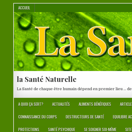
Skip
ACCUEIL
to
content
la Santé Naturelle
La Santé de chaque être humain dépend en premier lieu … de
A QUOI ÇA SERT?
ACTUALITÉS
ALIMENTS BÉNÉFIQUES
ARTICLE
CONNAISSANCE DU CORPS
DESTRUCTEURS DE SANTÉ
EQUILIBRE A
PROTECTIONS
SANTÉ PSYCHIQUE
SE SOIGNER SOI-MÊME
SIT