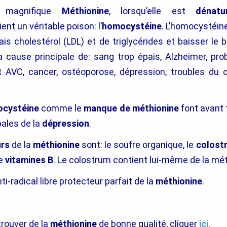
e magnifique
Méthionine
, lorsqu’elle est
dénat
ient un véritable poison: l’
homocystéine
. L’homocystéine
s cholestérol (LDL) et de triglycérides et baisser le 
la cause principale de: sang trop épais, Alzheimer, pr
t AVC, cancer, ostéoporose, dépression, troubles du
cystéine
comme le
manque de méthionine
font avant 
pales de la
dépression
.
urs
de la
méthionine
sont: le soufre organique, le
colost
de
vitamines B
. Le colostrum contient lui-même de la mét
nti-radical libre protecteur parfait de la
méthionine
.
trouver de la
méthionine
de bonne qualité, cliquer
ici
.