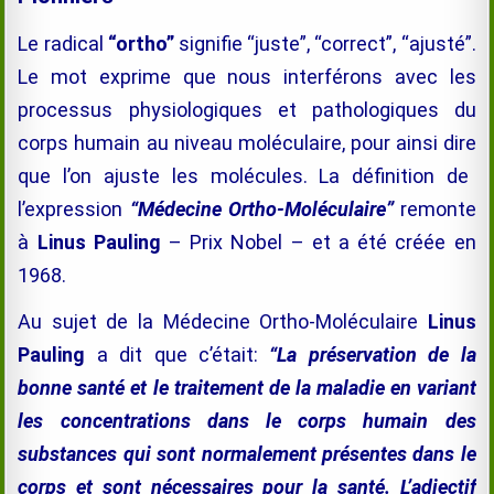
Le radical
“
ortho”
signifie “juste”, “
correct”,
“
ajusté”
.
Le mot
exprime
que nous
interférons avec les
processus
physiologiques et pathologiques
du
corps humain
au niveau moléculaire
,
pour ainsi dire
que
l’on ajuste les
molécules
.
La définition
de
l’expression
“
Médecine Ortho-Moléculaire”
remonte
à
Linus Pauling
– Prix Nobel – et
a été créé
e
en
1968.
Au sujet de la Médecine Ortho-Moléculaire
Linus
Pauling
a dit que c’était:
“
La préservation de la
bonne santé et
le traitement de la
maladie en variant
les concentrations
dans le corps humain
des
substances qui
sont normalement présentes
dans le
corps
et sont nécessaires pour
la santé.
L’
adjectif