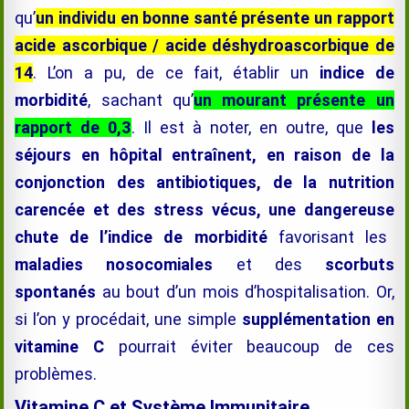
qu’
un individu en bonne santé présente un rapport
acide ascorbique / acide déshydroascorbique de
14
. L’on a pu, de ce fait, établir un
indice de
morbidité
, sachant qu’
un mourant présente un
rapport de 0,3
. Il est à noter, en outre, que
les
séjours en hôpital entraînent, en raison de la
conjonction des antibiotiques, de la nutrition
carencée et des stress vécus, une
dangereuse
chute de l’indice de morbidité
favorisant les
maladies nosocomiales
et des
scorbuts
spontanés
au bout d’un mois d’hospitalisation. Or,
si l’on y procédait, une simple
supplémentation en
vitamine C
pourrait éviter beaucoup de ces
problèmes.
Vitamine C et Système Immunitaire