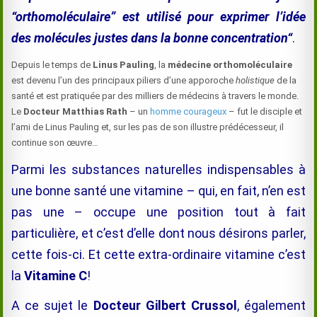
“orthomoléculaire”
est utilisé pour exprimer
l’idée
des molécules
justes
dans
la bonne concentration
“
.
Depuis
le temps
de
Linus Pauling
,
la
médecine orthomoléculaire
est devenu l’un des principaux pilier
s
d’une
apporoche
holistique
de la
santé
et est pratiquée
par des milliers de
médecins
à travers le monde
.
Le
Docteur Matthias Rath
– un
homme courageux
– fut le disciple et
l’ami de Linus Pauling et, sur les pas de son illustre prédécesseur, il
continue son œuvre…
Parmi les substances naturelles indispensables à
une bonne santé une vitamine – qui, en fait, n’en est
pas une – occupe une position tout à fait
particulière, et c’est d’elle dont nous désirons parler,
cette fois-ci. Et cette extra-ordinaire vitamine c’est
la
Vitamine C
!
A ce sujet le
Docteur Gilbert Crussol
, également