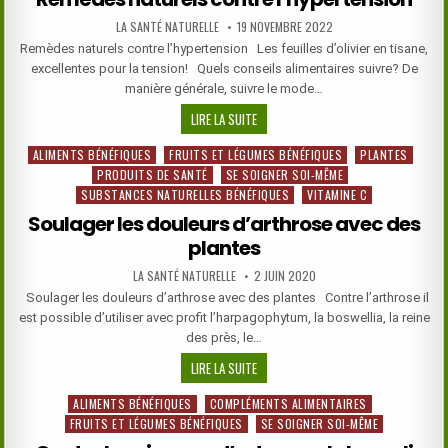
AUTHOR:
PUBLISHED
LA SANTÉ NATURELLE
19 NOVEMBRE 2022
DATE:
Remèdes naturels contre l’hypertension Les feuilles d’olivier en tisane,
excellentes pour la tension! Quels conseils alimentaires suivre? De
manière générale, suivre le mode…
REMÈDES
LIRE LA SUITE
NATURELS
ALIMENTS BÉNÉFIQUES
FRUITS ET LÉGUMES BÉNÉFIQUES
PLANTES
Posted
CONTRE
PRODUITS DE SANTÉ
SE SOIGNER SOI-MÊME
in
L’HYPERTENSION
SUBSTANCES NATURELLES BÉNÉFIQUES
VITAMINE C
Soulager les douleurs d’arthrose avec des
plantes
AUTHOR:
PUBLISHED
LA SANTÉ NATURELLE
2 JUIN 2020
DATE:
Soulager les douleurs d’arthrose avec des plantes Contre l’arthrose il
est possible d’utiliser avec profit l’harpagophytum, la boswellia, la reine
des près, le…
SOULAGER
LIRE LA SUITE
LES
ALIMENTS BÉNÉFIQUES
COMPLÉMENTS ALIMENTAIRES
Posted
DOULEURS
FRUITS ET LÉGUMES BÉNÉFIQUES
SE SOIGNER SOI-MÊME
in
D’ARTHROSE
AVEC