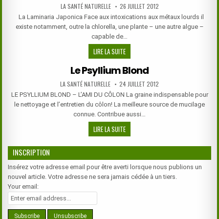
UNIVERSEL
AUTHOR:
PUBLISHED
LA SANTÉ NATURELLE
26 JUILLET 2012
DATE:
La Laminaria Japonica Face aux intoxications aux métaux lourds il
existe notamment, outre la chlorella, une plante – une autre algue –
capable de…
CONTRE
LIRE LA SUITE
LES
Le Psyllium Blond
MÉTAUX
LOURDS:
AUTHOR:
PUBLISHED
LA SANTÉ NATURELLE
24 JUILLET 2012
DATE:
LA
LE PSYLLIUM BLOND – L’AMI DU CÔLON La graine indispensable pour
LAMINARIA
le nettoyage et l’entretien du côlon! La meilleure source de mucilage
JAPONICA
connue. Contribue aussi…
LE
LIRE LA SUITE
PSYLLIUM
BLOND
INSCRIPTION
Insérez votre adresse email pour être averti lorsque nous publions un
nouvel article. Votre adresse ne sera jamais cédée à un tiers.
Your email: