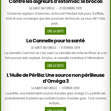
Contre les aigreurs d’estomac: le brocoli
DES
AUTHOR:
PUBLISHED
LA SANTÉ NATURELLE
31 DÉCEMBRE 2019
PLANTES
DATE:
Contre les aigreurs d’estomac: le brocoli Pendant huit jours d’affilée,
midi et soir, ne manger que des pousses de brocoli, ça vous dit? Cela
peut…
CONTRE
LIRE LA SUITE
LES
La Cannelle pour la santé
AIGREURS
D’ESTOMAC:
AUTHOR:
PUBLISHED
LA SANTÉ NATURELLE
11 FÉVRIER 2014
DATE:
LE
La Cannelle C’est bon et c’est sain! La cannelle est riche en fibres et a un
BROCOLI
fort pouvoir anti-oxydant. De plus, la cannelle contribue à l’élimination…
LA
LIRE LA SUITE
CANNELLE
L’Huile de Périlla: Une source non périlleuse
POUR
d’Oméga 3
LA
SANTÉ
AUTHOR:
PUBLISHED
LA SANTÉ NATURELLE
1 FÉVRIER 2014
DATE:
La périlla, une inestimable source d’acides gras oméga 3 La périlla est
probablement la plante qui contient le plus d’acides gras. Tout comme
le thym,…
L’HUILE
LIRE LA SUITE