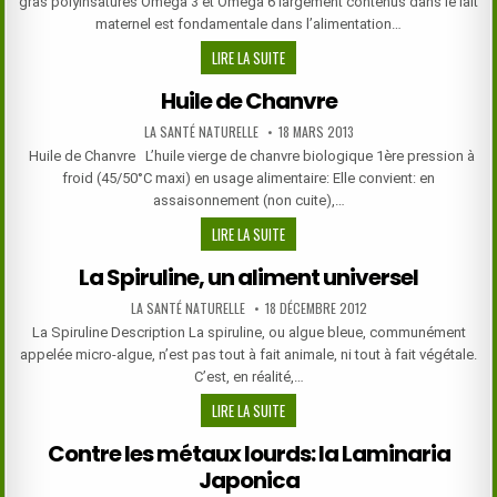
gras polyinsaturés Oméga 3 et Oméga 6 largement contenus dans le lait
maternel est fondamentale dans l’alimentation…
HUILE
LIRE LA SUITE
DE
Huile de Chanvre
CAMELINE
AUTHOR:
PUBLISHED
LA SANTÉ NATURELLE
18 MARS 2013
DATE:
Huile de Chanvre L’huile vierge de chanvre biologique 1ère pression à
froid (45/50°C maxi) en usage alimentaire: Elle convient: en
assaisonnement (non cuite),…
HUILE
LIRE LA SUITE
DE
La Spiruline, un aliment universel
CHANVRE
AUTHOR:
PUBLISHED
LA SANTÉ NATURELLE
18 DÉCEMBRE 2012
DATE:
La Spiruline Description La spiruline, ou algue bleue, communément
appelée micro-algue, n’est pas tout à fait animale, ni tout à fait végétale.
C’est, en réalité,…
LA
LIRE LA SUITE
SPIRULINE,
Contre les métaux lourds: la Laminaria
UN
Japonica
ALIMENT