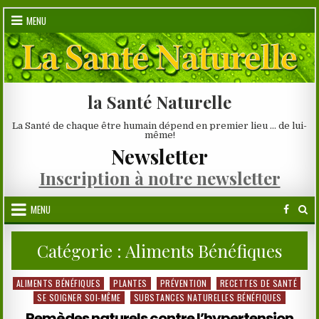
Skip
MENU
to
content
la Santé Naturelle
La Santé de chaque être humain dépend en premier lieu … de lui-
même!
Newsletter
Inscription à notre newsletter
MENU
Catégorie :
Aliments Bénéfiques
ALIMENTS BÉNÉFIQUES
PLANTES
PRÉVENTION
RECETTES DE SANTÉ
Posted
SE SOIGNER SOI-MÊME
SUBSTANCES NATURELLES BÉNÉFIQUES
in
Remèdes naturels contre l’hypertension