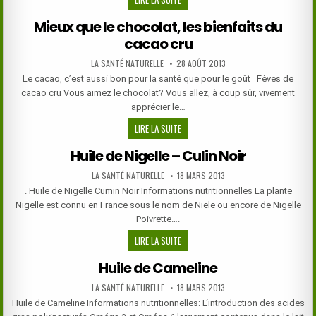
DE
Mieux que le chocolat, les bienfaits du
PÉRILLA:
cacao cru
UNE
SOURCE
AUTHOR:
PUBLISHED
LA SANTÉ NATURELLE
28 AOÛT 2013
NON
DATE:
Le cacao, c’est aussi bon pour la santé que pour le goût Fèves de
PÉRILLEUSE
cacao cru Vous aimez le chocolat? Vous allez, à coup sûr, vivement
D’OMÉGA
apprécier le…
3
MIEUX
LIRE LA SUITE
QUE
Huile de Nigelle – Culin Noir
LE
CHOCOLAT,
AUTHOR:
PUBLISHED
LA SANTÉ NATURELLE
18 MARS 2013
DATE:
LES
. Huile de Nigelle Cumin Noir Informations nutritionnelles La plante
BIENFAITS
Nigelle est connu en France sous le nom de Niele ou encore de Nigelle
DU
Poivrette….
CACAO
HUILE
LIRE LA SUITE
CRU
DE
Huile de Cameline
NIGELLE
–
AUTHOR:
PUBLISHED
LA SANTÉ NATURELLE
18 MARS 2013
DATE:
CULIN
Huile de Cameline Informations nutritionnelles: L‘introduction des acides
NOIR