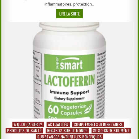
inflammatoires, protection…
VITAMINE
LIRE LA SUITE
C
LIPOSOMALE
–
LIPOSOMAL
VITAMIN
C
A QUOI ÇA SERT?
ACTUALITÉS
COMPLÉMENTS ALIMENTAIRES
Posted
PRODUITS DE SANTÉ
REGARDS SUR LE MONDE
SE SOIGNER SOI-MÊME
in
SUBSTANCES NATURELLES BÉNÉFIQUES