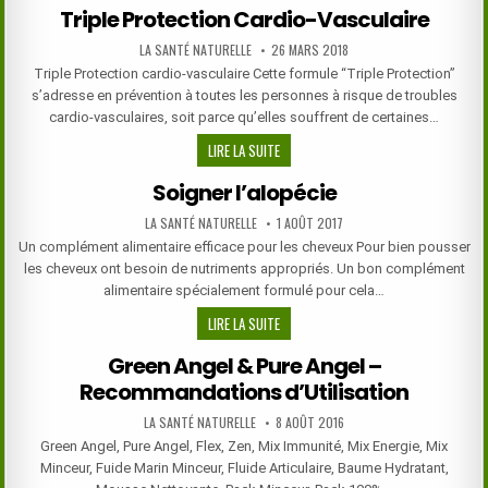
Triple Protection Cardio-Vasculaire
BILOBA
CONTRE
AUTHOR:
PUBLISHED
LA SANTÉ NATURELLE
26 MARS 2018
DATE:
LE
Triple Protection cardio-vasculaire Cette formule “Triple Protection”
GLAUCOME
s’adresse en prévention à toutes les personnes à risque de troubles
cardio-vasculaires, soit parce qu’elles souffrent de certaines…
TRIPLE
LIRE LA SUITE
PROTECTION
Soigner l’alopécie
CARDIO-
VASCULAIRE
AUTHOR:
PUBLISHED
LA SANTÉ NATURELLE
1 AOÛT 2017
DATE:
Un complément alimentaire efficace pour les cheveux Pour bien pousser
les cheveux ont besoin de nutriments appropriés. Un bon complément
alimentaire spécialement formulé pour cela…
SOIGNER
LIRE LA SUITE
L’ALOPÉCIE
Green Angel & Pure Angel –
Recommandations d’Utilisation
AUTHOR:
PUBLISHED
LA SANTÉ NATURELLE
8 AOÛT 2016
DATE:
Green Angel, Pure Angel, Flex, Zen, Mix Immunité, Mix Energie, Mix
Minceur, Fuide Marin Minceur, Fluide Articulaire, Baume Hydratant,