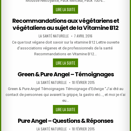
Mousse Nettoyante, Pack Minceur, Pack 100%…
GREEN
LIRE LA SUITE
ANGEL
Recommandations aux végétariens et
&
végétaliens au sujet de la Vitamine B12
PURE
ANGEL
AUTHOR:
PUBLISHED
LA SANTÉ NATURELLE
7 AVRIL 2016
–
DATE:
Ce que tout végane doit savoir sur la vitamine B12 Lettre ouverte
RECOMMANDATIONS
d’associations véganes et de professionnels de la santé
D’UTILISATION
Recommandations en Vitamine B12…
RECOMMANDATIONS
LIRE LA SUITE
AUX
Green & Pure Angel – Témoignages
VÉGÉTARIENS
ET
AUTHOR:
PUBLISHED
LA SANTÉ NATURELLE
18 FÉVRIER 2015
DATE:
VÉGÉTALIENS
Green & Pure Angel Témoignages Témoignage d’Edwige “J’ai été au
AU
contact de personnes qui avaient la grippe, la gastro etc…, et moi je n’ai
SUJET
eu…
DE
GREEN
LIRE LA SUITE
LA
&
VITAMINE
Pure Angel – Questions & Réponses
PURE
B12
ANGEL
AUTHOR:
PUBLISHED
LA SANTÉ NATURELLE
18 FÉVRIER 2015