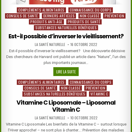
COMPLÉMENTS ALIMENTAIRES
CONNAISSANCE DU CORPS
Posted
CONSEILS DE SANTÉ
DERNIERS ARTICLES
NON CLASSÉ
PRÉVENTION
in
PRODUITS ANTI-ÂGE
PRODUITS DE SANTÉ
SUBSTANCES NATURELLES BÉNÉFIQUES
Est-il possible d’inverser le vieillissement?
AUTHOR:
PUBLISHED
LA SANTÉ NATURELLE
16 OCTOBRE 2022
DATE:
. Est-il possible d’inverser le vieillissement? Une découverte décisive
Des chercheurs de Harvard ont publié un article dans “Nature”, l’un des
plus importants journaux…
EST-
LIRE LA SUITE
IL
COMPLÉMENTS ALIMENTAIRES
CONNAISSANCE DU CORPS
Posted
POSSIBLE
CONSEILS DE SANTÉ
NON CLASSÉ
PRÉVENTION
in
D’INVERSER
SUBSTANCES NATURELLES BÉNÉFIQUES
VITAMINE C
LE
VIEILLISSEMENT?
Vitamine C Liposomale – Liposomal
Vitamin C
AUTHOR:
PUBLISHED
LA SANTÉ NATURELLE
10 OCTOBRE 2022
DATE:
Vitamine C Liposomale Les bienfaits de la Vitamine C – surtout lorsque
l’Hiver approche! – ne sont plus à chanter…: Prévention des maladies