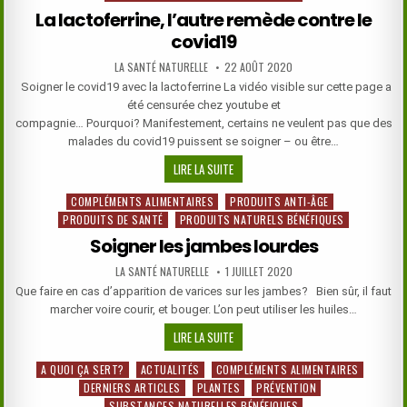
La lactoferrine, l’autre remède contre le
covid19
AUTHOR:
PUBLISHED
LA SANTÉ NATURELLE
22 AOÛT 2020
DATE:
Soigner le covid19 avec la lactoferrine La vidéo visible sur cette page a
été censurée chez youtube et
compagnie… Pourquoi? Manifestement, certains ne veulent pas que des
malades du covid19 puissent se soigner – ou être…
LA
LIRE LA SUITE
LACTOFERRINE,
COMPLÉMENTS ALIMENTAIRES
PRODUITS ANTI-ÂGE
Posted
L’AUTRE
PRODUITS DE SANTÉ
PRODUITS NATURELS BÉNÉFIQUES
in
REMÈDE
CONTRE
Soigner les jambes lourdes
LE
AUTHOR:
PUBLISHED
LA SANTÉ NATURELLE
1 JUILLET 2020
COVID19
DATE:
Que faire en cas d’apparition de varices sur les jambes? Bien sûr, il faut
marcher voire courir, et bouger. L’on peut utiliser les huiles…
SOIGNER
LIRE LA SUITE
LES
A QUOI ÇA SERT?
ACTUALITÉS
COMPLÉMENTS ALIMENTAIRES
Posted
JAMBES
DERNIERS ARTICLES
PLANTES
PRÉVENTION
in
LOURDES
SUBSTANCES NATURELLES BÉNÉFIQUES