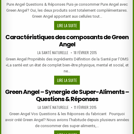
DATE:
–
Pure Angel Questions & Réponses Puis-je consommer Pure Angel avec
TÉMOIGNAGES
Green Angel? Oui, les deux produits sont totalement complémentaires.
Green Angel apportant aux cellules tout…
PURE
LIRE LA SUITE
ANGEL
Caractéristiques des composants de Green
–
Angel
QUESTIONS
&
AUTHOR:
PUBLISHED
LA SANTÉ NATURELLE
18 FÉVRIER 2015
RÉPONSES
DATE:
Green Angel Propriétés des ingrédients Définition de la Santé par l’OMS
«La santé est un état de complet bien-être physique, mental et social, et
ne…
CARACTÉRISTIQUES
LIRE LA SUITE
DES
Green Angel – Synergie de Super-Aliments –
COMPOSANTS
Questions & Réponses
DE
GREEN
AUTHOR:
PUBLISHED
LA SANTÉ NATURELLE
11 FÉVRIER 2015
ANGEL
DATE:
Green Angel Vos Questions & les Réponses du fabricant Pourquoi
avoir créé Green Angel? Nous avions l’habitude depuis plusieurs années
de consommer des super-aliments,…