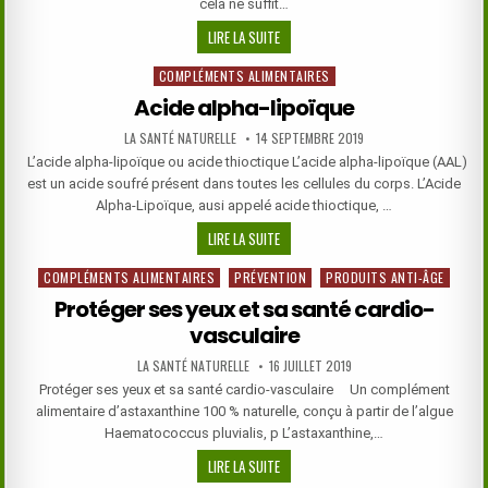
cela ne suffit…
FLUIDIFIER
LIRE LA SUITE
NATURELLEMENT
COMPLÉMENTS ALIMENTAIRES
Posted
LE
in
SANG
Acide alpha-lipoïque
AUTHOR:
PUBLISHED
LA SANTÉ NATURELLE
14 SEPTEMBRE 2019
DATE:
L’acide alpha-lipoïque ou acide thioctique L’acide alpha-lipoïque (AAL)
est un acide soufré présent dans toutes les cellules du corps. L’Acide
Alpha-Lipoïque, ausi appelé acide thioctique, …
ACIDE
LIRE LA SUITE
ALPHA-
COMPLÉMENTS ALIMENTAIRES
PRÉVENTION
PRODUITS ANTI-ÂGE
Posted
LIPOÏQUE
in
Protéger ses yeux et sa santé cardio-
vasculaire
AUTHOR:
PUBLISHED
LA SANTÉ NATURELLE
16 JUILLET 2019
DATE:
Protéger ses yeux et sa santé cardio-vasculaire Un complément
alimentaire d’astaxanthine 100 % naturelle, conçu à partir de l’algue
Haematococcus pluvialis, p L’astaxanthine,…
PROTÉGER
LIRE LA SUITE
SES