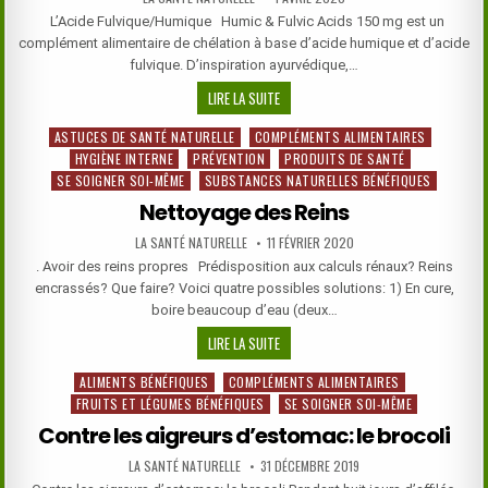
DATE:
L’Acide Fulvique/Humique Humic & Fulvic Acids 150 mg est un
complément alimentaire de chélation à base d’acide humique et d’acide
fulvique. D’inspiration ayurvédique,…
L’ACIDE
LIRE LA SUITE
FULVIQUE/HUMIQUE
ASTUCES DE SANTÉ NATURELLE
COMPLÉMENTS ALIMENTAIRES
Posted
HYGIÈNE INTERNE
PRÉVENTION
PRODUITS DE SANTÉ
in
SE SOIGNER SOI-MÊME
SUBSTANCES NATURELLES BÉNÉFIQUES
Nettoyage des Reins
AUTHOR:
PUBLISHED
LA SANTÉ NATURELLE
11 FÉVRIER 2020
DATE:
. Avoir des reins propres Prédisposition aux calculs rénaux? Reins
encrassés? Que faire? Voici quatre possibles solutions: 1) En cure,
boire beaucoup d’eau (deux…
NETTOYAGE
LIRE LA SUITE
DES
ALIMENTS BÉNÉFIQUES
COMPLÉMENTS ALIMENTAIRES
Posted
REINS
FRUITS ET LÉGUMES BÉNÉFIQUES
SE SOIGNER SOI-MÊME
in
Contre les aigreurs d’estomac: le brocoli
AUTHOR:
PUBLISHED
LA SANTÉ NATURELLE
31 DÉCEMBRE 2019
DATE: