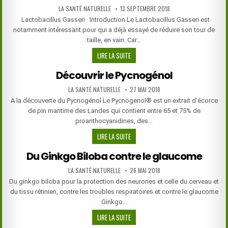
OXYDE
AUTHOR:
PUBLISHED
LA SANTÉ NATURELLE
13 SEPTEMBRE 2018
DISMUTASE
DATE:
Lactobacillus Gasseri Introduction Le Lactobacillus Gasseri est
notamment intéressant pour qui a déjà essayé de réduire son tour de
taille, en vain. Car…
LACTOBACILLUS
LIRE LA SUITE
GASSERI
Découvrir le Pycnogénol
SUPERSMART
–
AUTHOR:
PUBLISHED
LA SANTÉ NATURELLE
27 MAI 2018
DATE:
POUR
A la découverte du Pycnogénol Le Pycnogenol® est un extrait d’écorce
LA
de pin maritime des Landes qui contient entre 65 et 75% de
RÉDUCTION
proanthocyanidines, des…
DU
DÉCOUVRIR
LIRE LA SUITE
TOUR
LE
DE
Du Ginkgo Biloba contre le glaucome
PYCNOGÉNOL
TAILLE!
AUTHOR:
PUBLISHED
LA SANTÉ NATURELLE
26 MAI 2018
DATE:
Du ginkgo biloba pour la protection des neurones et celle du cerveau et
du tissu rétinien, contre les troubles respiratoires et contre le glaucome
Ginkgo…
DU
LIRE LA SUITE
GINKGO