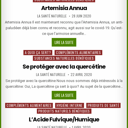
Artemisia Annua
AUTHOR:
PUBLISHED
LA SANTÉ NATURELLE
28 JUIN 2020
DATE:
Artemisia Annua Il est maintenant reconnu que l’Artemisia Annua, un anti-
paludéen déjà bien connu et reconnu, agit aussi sur le covid-19. Qu’est-
ce que l’armoise annuelle…
ARTEMISIA
LIRE LA SUITE
ANNUA
A QUOI ÇA SERT?
COMPLÉMENTS ALIMENTAIRES
Posted
SUBSTANCES NATURELLES BÉNÉFIQUES
in
Se protéger avec la quercétine
AUTHOR:
PUBLISHED
LA SANTÉ NATURELLE
22 AVRIL 2020
DATE:
Se protéger avec la quercétine Nous nous sommes déjà intéressés à la
quercétine: Oui, La quercétine ça sert à quoi? Au sujet de la quercétine…
SE
LIRE LA SUITE
PROTÉGER
COMPLÉMENTS ALIMENTAIRES
HYGIÈNE INTERNE
PRODUITS DE SANTÉ
Posted
AVEC
PRODUITS NATURELS BÉNÉFIQUES
in
LA
QUERCÉTINE
L’Acide Fulvique/Humique
AUTHOR:
PUBLISHED
LA SANTÉ NATURELLE
1 AVRIL 2020