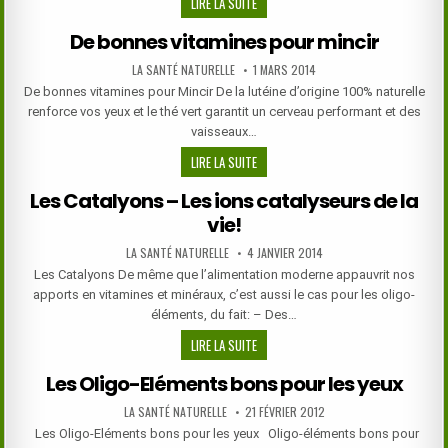
GREEN
LIRE LA SUITE
ANGEL
De bonnes vitamines pour mincir
–
SYNERGIE
AUTHOR:
PUBLISHED
LA SANTÉ NATURELLE
1 MARS 2014
DATE:
DE
De bonnes vitamines pour Mincir De la lutéine d’origine 100% naturelle
SUPER-
renforce vos yeux et le thé vert garantit un cerveau performant et des
ALIMENTS
vaisseaux…
–
DE
LIRE LA SUITE
QUESTIONS
BONNES
&
Les Catalyons – Les ions catalyseurs de la
VITAMINES
RÉPONSES
vie!
POUR
MINCIR
AUTHOR:
PUBLISHED
LA SANTÉ NATURELLE
4 JANVIER 2014
DATE:
Les Catalyons De même que l’alimentation moderne appauvrit nos
apports en vitamines et minéraux, c’est aussi le cas pour les oligo-
éléments, du fait: – Des…
LES
LIRE LA SUITE
CATALYONS
Les Oligo-Eléments bons pour les yeux
–
LES
AUTHOR:
PUBLISHED
LA SANTÉ NATURELLE
21 FÉVRIER 2012
DATE:
IONS
Les Oligo-Eléments bons pour les yeux Oligo-éléments bons pour
CATALYSEURS