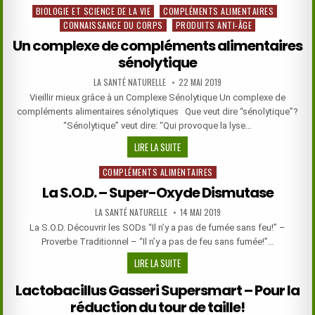
BIOLOGIE ET SCIENCE DE LA VIE
COMPLÉMENTS ALIMENTAIRES
Posted
YEUX
CONNAISSANCE DU CORPS
PRODUITS ANTI-ÂGE
in
ET
SA
Un complexe de compléments alimentaires
SANTÉ
sénolytique
CARDIO-
AUTHOR:
PUBLISHED
LA SANTÉ NATURELLE
22 MAI 2019
VASCULAIRE
DATE:
Vieillir mieux grâce à un Complexe Sénolytique Un complexe de
compléments alimentaires sénolytiques Que veut dire “sénolytique”?
“Sénolytique” veut dire: “Qui provoque la lyse…
UN
LIRE LA SUITE
COMPLEXE
COMPLÉMENTS ALIMENTAIRES
Posted
DE
in
COMPLÉMENTS
La S.O.D. – Super-Oxyde Dismutase
ALIMENTAIRES
AUTHOR:
PUBLISHED
LA SANTÉ NATURELLE
14 MAI 2019
SÉNOLYTIQUE
DATE:
La S.O.D. Découvrir les SODs “Il n’y a pas de fumée sans feu!” –
Proverbe Traditionnel – “Il n’y a pas de feu sans fumée!”…
LA
LIRE LA SUITE
S.O.D.
Lactobacillus Gasseri Supersmart – Pour la
–
réduction du tour de taille!
SUPER-