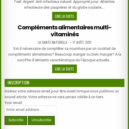
l’œil: Argent: Anti-infectieux naturel. Approprié pour: Atteintes
DE
infectieuse des paupières et du globe oculaire,…
LA
LES
LIRE LA SUITE
VIE!
OLIGO-
Compléments alimentaires multi-
ELÉMENTS
vitaminés
BONS
POUR
AUTHOR:
PUBLISHED
LA SANTÉ NATURELLE
17 AOÛT 2011
LES
DATE:
Est-il nécessaire de compléter sa nourriture par un cocktail de
YEUX
compléments alimentaires? Beaucoup manger ou bien manger? À la
suroffre d’aliments caractéristique de l’époque actuelle…
COMPLÉMENTS
LIRE LA SUITE
ALIMENTAIRES
MULTI-
INSCRIPTION
VITAMINÉS
Insérez votre adresse email pour être averti lorsque nous publions un
nouvel article. Votre adresse ne sera jamais cédée à un tiers.
Your email: