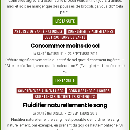
Contre les aigreurs d’estomac: le brocoli Pendant huit jours d’affilée,
midi et soir, ne manger que des pousses de brocoli, ça vous dit? Cela
peut…
CONTRE
LIRE LA SUITE
LES
ASTUCES DE SANTÉ NATURELLE
COMPLÉMENTS ALIMENTAIRES
Posted
AIGREURS
DESTRUCTEURS DE SANTÉ
in
D’ESTOMAC:
LE
Consommer moins de sel
BROCOLI
AUTHOR:
PUBLISHED
LA SANTÉ NATURELLE
23 SEPTEMBRE 2019
DATE:
Réduire significativement la quantité de sel quotidiennement ingérée –
“Si le sel s’affadit, avec quoi le salera-t-on?” (Évangile) – L‘excès de sel
–…
CONSOMMER
LIRE LA SUITE
MOINS
COMPLÉMENTS ALIMENTAIRES
CONNAISSANCE DU CORPS
Posted
DE
SUBSTANCES NATURELLES BÉNÉFIQUES
in
SEL
Fluidifier naturellement le sang
AUTHOR:
PUBLISHED
LA SANTÉ NATURELLE
23 SEPTEMBRE 2019
DATE:
Fluidifier naturellement le sang Il est possible de fluidifier le sang
naturellement, par exemple, en prenant du goji de haute montagne. Si