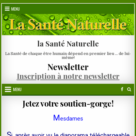
Skip
MENU
to
content
la Santé Naturelle
La Santé de chaque être humain dépend en premier lieu … de lui-
même!
Newsletter
Inscription à notre newsletter
MENU
Jetez votre soutien-gorge!
M
esdames
S
i, après avoir vu le diaporama téléchargeable