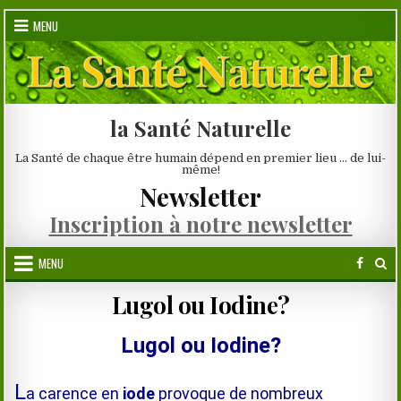
Skip
MENU
to
content
la Santé Naturelle
La Santé de chaque être humain dépend en premier lieu … de lui-
même!
Newsletter
Inscription à notre newsletter
MENU
Lugol ou Iodine?
Lugol ou Iodine?
L
a carence en
iode
provoque de nombreux