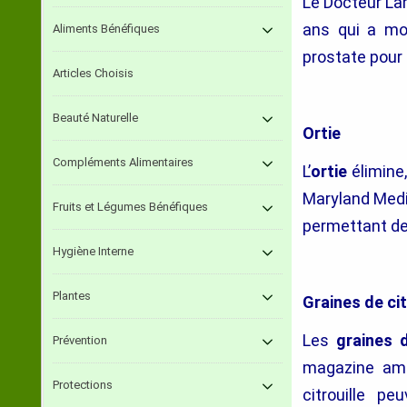
Le Docteur Larr
ans qui a mo
Aliments Bénéfiques
prostate pour
Articles Choisis
Beauté Naturelle
Ortie
Compléments Alimentaires
L’
ortie
élimine,
Maryland Medi
Fruits et Légumes Bénéfiques
permettant de 
Hygiène Interne
Plantes
Graines de cit
Les
graines d
Prévention
magazine am
Protections
citrouille pe