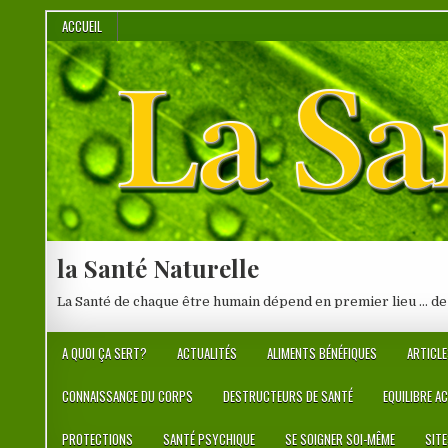
Skip
ACCUEIL
to
content
la Santé Naturelle
La Santé de chaque être humain dépend en premier lieu … de
A QUOI ÇA SERT?
ACTUALITÉS
ALIMENTS BÉNÉFIQUES
ARTICLE
CONNAISSANCE DU CORPS
DESTRUCTEURS DE SANTÉ
EQUILIBRE A
PROTECTIONS
SANTÉ PSYCHIQUE
SE SOIGNER SOI-MÊME
SIT