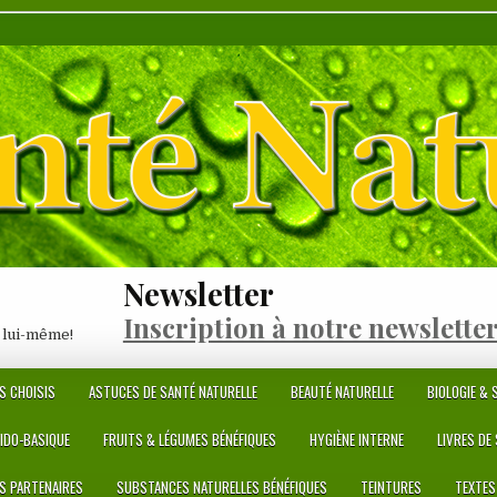
Newsletter
Inscription à notre newslette
 lui-même!
S CHOISIS
ASTUCES DE SANTÉ NATURELLE
BEAUTÉ NATURELLE
BIOLOGIE & S
CIDO-BASIQUE
FRUITS & LÉGUMES BÉNÉFIQUES
HYGIÈNE INTERNE
LIVRES DE
ES PARTENAIRES
SUBSTANCES NATURELLES BÉNÉFIQUES
TEINTURES
TEXTES