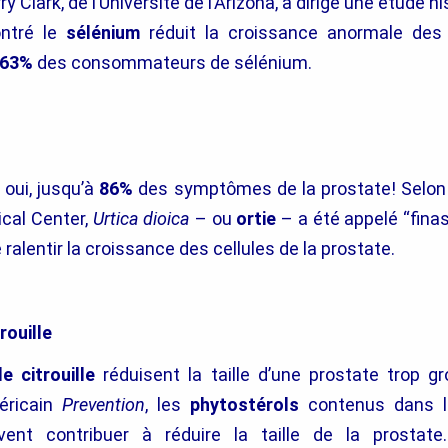
y Clark, de l’Université de l’Arizona, a dirigé une étude h
ntré le
sélénium
réduit la croissance anormale des 
63%
des consommateurs de sélénium.
 oui, jusqu’à
86%
des symptômes de la prostate! Selon l
cal Center,
Urtica dioica
– ou
ortie
– a été appelé “finas
ralentir la croissance des cellules de la prostate.
rouille
e citrouille
réduisent la taille d’une prostate trop gr
éricain
Prevention
, les
phytostérols
contenus dans l
uvent contribuer à réduire la taille de la prostat