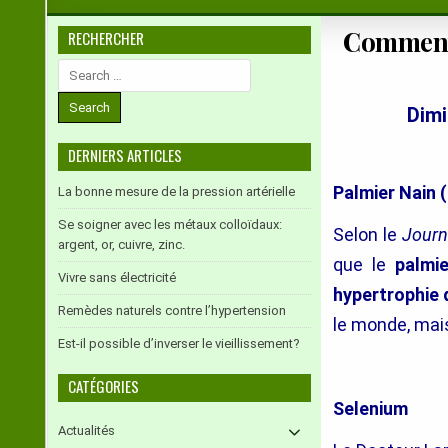
Comment 
RECHERCHER
Search
for:
Dimi
DERNIERS ARTICLES
Palmier Nain 
La bonne mesure de la pression artérielle
Se soigner avec les métaux colloïdaux:
Selon le
Journ
argent, or, cuivre, zinc.
que le
palmie
Vivre sans électricité
hypertrophie 
Remèdes naturels contre l’hypertension
le monde, mai
Est-il possible d’inverser le vieillissement?
CATÉGORIES
Selenium
Actualités