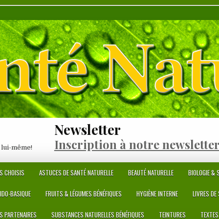
Newsletter
Inscription à notre newslette
 lui-même!
S CHOISIS
ASTUCES DE SANTÉ NATURELLE
BEAUTÉ NATURELLE
BIOLOGIE & S
CIDO-BASIQUE
FRUITS & LÉGUMES BÉNÉFIQUES
HYGIÈNE INTERNE
LIVRES DE
ES PARTENAIRES
SUBSTANCES NATURELLES BÉNÉFIQUES
TEINTURES
TEXTES