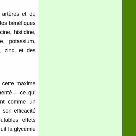
s artères et du
 les bénéfiques
ine, histidine,
ne, potassium,
, zinc, et des
r
cette maxime
menté – ce qui
sant comme un
 son efficacité
utables effets
uit la glycémie