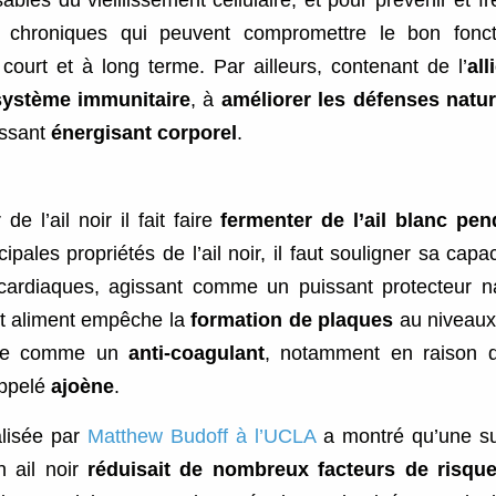
ables du vieillissement cellulaire, et pour prévenir et fr
 chroniques qui peuvent compromettre le bon fonc
court et à long terme. Par ailleurs, contenant de l’
all
 système immunitaire
, à
améliorer les défenses natur
ssant
énergisant corporel
.
de l’ail noir il fait faire
fermenter de l’ail blanc pe
cipales propriétés de l’ail noir, il faut souligner sa capa
cardiaques, agissant comme un puissant protecteur nat
t aliment empêche la
formation de plaques
au niveaux 
onne comme un
anti-coagulant
, notamment en raison d
ppelé
ajoène
.
lisée par
Matthew Budoff à l’UCLA
a montré qu’une su
n ail noir
réduisait de nombreux facteurs de risqu