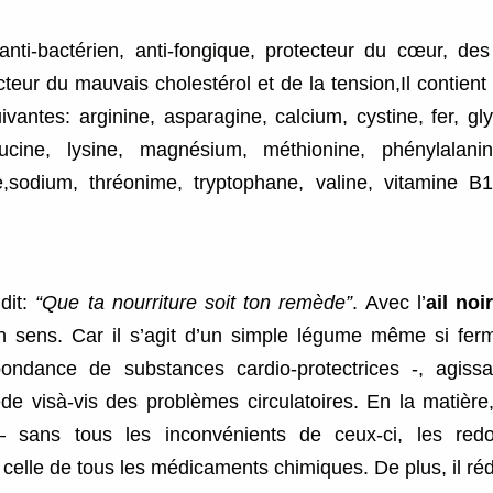
 anti-bactérien, anti-fongique, protecteur du cœur, de
teur du mauvais cholestérol et de la tension,Il contient
vantes: arginine, asparagine, calcium, cystine, fer, glyc
eucine, lysine, magnésium, méthionine, phénylalani
ne,sodium, thréonime, tryptophane, valine, vitamine B1
dit:
“Que ta nourriture soit ton remède”
. Avec l’
ail noi
n sens. Car il s’agit d’un simple légume même si fer
bondance de substances cardio-protectrices -, agis
de visà-vis des problèmes circulatoires. En la matière,
– sans tous les inconvénients de ceux-ci, les redo
 celle de tous les médicaments chimiques. De plus, il réd