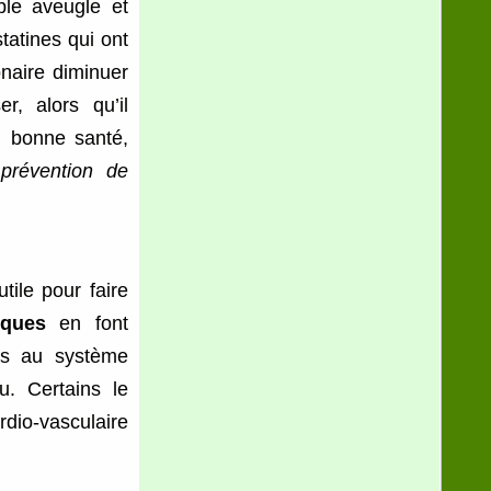
ble aveugle et
tatines qui ont
onaire diminuer
r, alors qu’il
 bonne santé,
 prévention de
 utile pour faire
iques
en font
és au système
u. Certains le
rdio-vasculaire