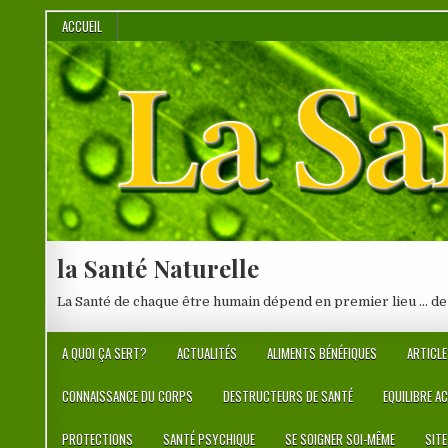
Skip
ACCUEIL
to
content
la Santé Naturelle
La Santé de chaque être humain dépend en premier lieu … de
A QUOI ÇA SERT?
ACTUALITÉS
ALIMENTS BÉNÉFIQUES
ARTICLE
CONNAISSANCE DU CORPS
DESTRUCTEURS DE SANTÉ
EQUILIBRE A
PROTECTIONS
SANTÉ PSYCHIQUE
SE SOIGNER SOI-MÊME
SIT