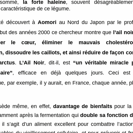
nsommé,
la forte haleine
, souvent désagréableme
i caractéristique de ce légume.
é découvert à
Aomori
au Nord du Japon par le pro
ébut des années 2000 ce chercheur montre que
l’ail no
er le cœur, éliminer le mauvais cholestéro
n, dissoudre les caillots, et ainsi réduire de façon c
arctus
.
L’Ail Noir
, dit-il, est
“un
véritable miracle 
aire”
, efficace en déjà quelques jours. Ceci est 
e, par exemple, il y aurait, en France, chaque année, 
ède même, en effet,
davantage de bienfaits
pour la 
tamment après la fermentation qui
double sa fonction d
il s’agit d’un aliment excellent pour combattre l’acti