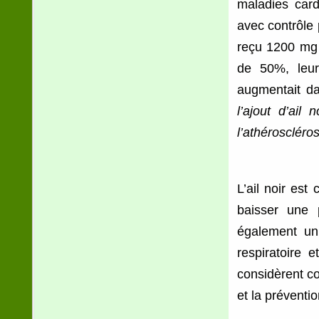
maladies card
avec contrôle 
reçu 1200 mg d
de 50%, leur
augmentait d
l’ajout d’ail
l’athéroscléro
L’ail noir es
baisser une 
également un
respiratoire 
considèrent co
et la préventio