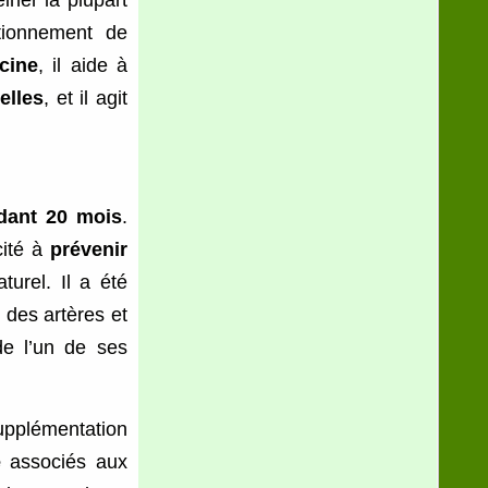
einer la plupart
tionnement de
icine
, il aide à
elles
, et il agit
ndant 20 mois
.
cité à
prévenir
urel. Il a été
des artères et
e l’un de ses
pplémentation
e
associés aux