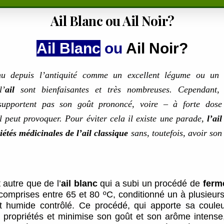
Ail Blanc ou Ail Noir?
Ail Blanc
ou
Ail Noir?
nu depuis l’antiquité comme un excellent légume ou un 
l’
ail
sont bienfaisantes et très nombreuses. Cependant,
supportent pas son goût prononcé, voire – à forte dose
l peut provoquer. Pour éviter cela il existe une parade,
l’ail
riétés médicinales de l’ail classique
sans, toutefois, avoir son 
 autre que de l’
ail blanc
qui a subi un procédé de
ferm
comprises entre 65 et 80 ºC, conditionné un à plusieur
 humide contrôlé. Ce procédé, qui apporte sa couleur 
propriétés et minimise son goût et son arôme intens