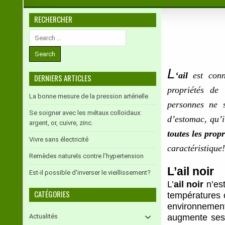
RECHERCHER
Search
for:
L
‘ail
est con
DERNIERS ARTICLES
propriétés de 
La bonne mesure de la pression artérielle
personnes ne 
Se soigner avec les métaux colloïdaux:
d’estomac, qu’i
argent, or, cuivre, zinc.
toutes les prop
Vivre sans électricité
caractéristique!
Remèdes naturels contre l’hypertension
L’ail noir
Est-il possible d’inverser le vieillissement?
L’
ail noir
n’est
CATÉGORIES
températures 
environnement
Actualités
augmente ses 