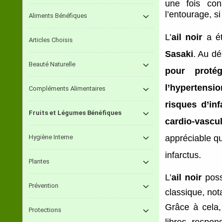
une fois co
l’entourage, s
Aliments Bénéfiques
L’
ail noir
a ét
Articles Choisis
Sasaki
. Au d
Beauté Naturelle
pour protég
l’hypertensio
Compléments Alimentaires
risques d’inf
Fruits et Légumes Bénéfiques
cardio-vascul
Hygiène Interne
appréciable qu
infarctus.
Plantes
L’
ail noir
poss
Prévention
classique, no
Grâce à cela, 
Protections