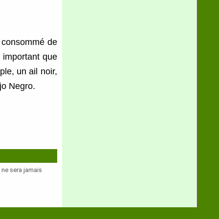
e consommé de
r, important que
le, un ail noir,
jo Negro.
e ne sera jamais