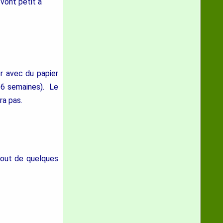
 vont petit à
er avec du papier
à 6 semaines). Le
ra pas.
bout de quelques