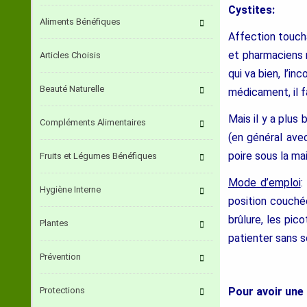
Cystites:
Aliments Bénéfiques
Affection touc
et pharmaciens 
Articles Choisis
qui va bien, l’i
Beauté Naturelle
médicament, il 
Mais il y a plus
Compléments Alimentaires
(en général avec
poire sous la mai
Fruits et Légumes Bénéfiques
Mode d’emploi
:
Hygiène Interne
position couchée
brûlure, les pic
Plantes
patienter sans s
Prévention
Protections
Pour avoir une