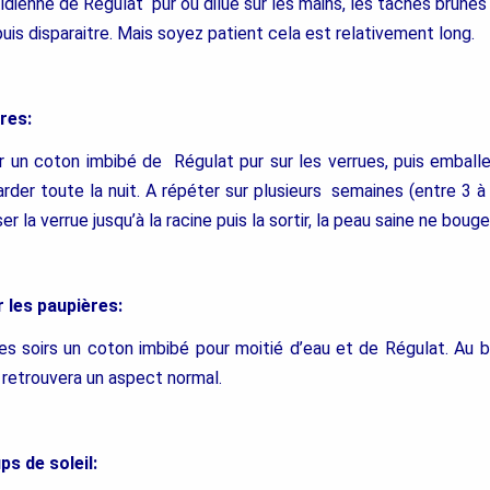
idienne de Régulat pur ou dilué sur les mains, les taches brunes
 puis disparaitre. Mais soyez patient cela est relativement long.
res:
er un coton imbibé de Régulat pur sur les verrues, puis emball
rder toute la nuit. A répéter sur plusieurs semaines (entre 3 
r la verrue jusqu’à la racine puis la sortir, la peau saine ne bouge
 les paupières:
les soirs un coton imbibé pour moitié d’eau et de Régulat. Au 
e retrouvera un aspect normal.
ps de soleil: