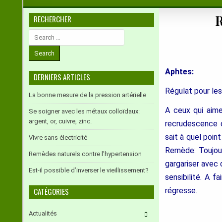
R
RECHERCHER
Search
for:
Aphtes:
DERNIERS ARTICLES
Régulat pour le
La bonne mesure de la pression artérielle
A ceux qui aime
Se soigner avec les métaux colloïdaux:
argent, or, cuivre, zinc.
recrudescence d
sait à quel poin
Vivre sans électricité
Remède: Toujou
Remèdes naturels contre l’hypertension
gargariser avec
Est-il possible d’inverser le vieillissement?
sensibilité. A f
CATÉGORIES
régresse.
Actualités