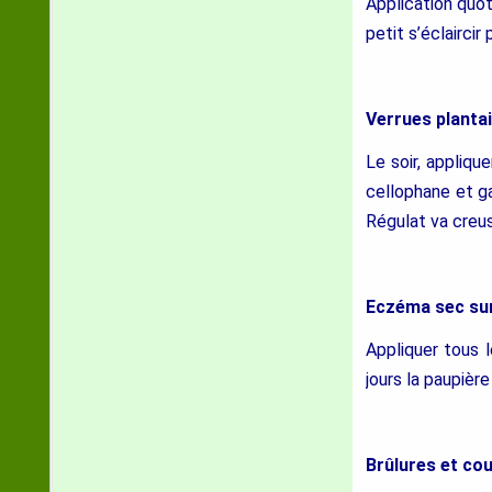
Application quot
petit s’éclaircir
Verrues plantai
Le soir, appliqu
cellophane et ga
Régulat va creuse
Eczéma sec sur
Appliquer tous 
jours la paupièr
Brûlures et cou