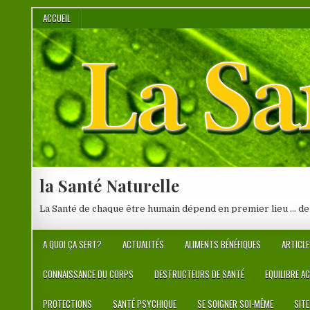
Skip
ACCUEIL
to
content
la Santé Naturelle
La Santé de chaque être humain dépend en premier lieu … de
A QUOI ÇA SERT?
ACTUALITÉS
ALIMENTS BÉNÉFIQUES
ARTICLE
CONNAISSANCE DU CORPS
DESTRUCTEURS DE SANTÉ
EQUILIBRE A
PROTECTIONS
SANTÉ PSYCHIQUE
SE SOIGNER SOI-MÊME
SIT