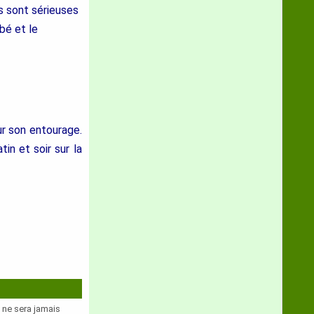
es sont sérieuses
bé et le
r son entourage.
in et soir sur la
e ne sera jamais