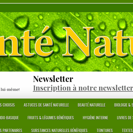
Newsletter
Inscription à notre newslette
 lui-même!
S CHOISIS
ASTUCES DE SANTÉ NATURELLE
BEAUTÉ NATURELLE
BIOLOGIE & S
CIDO-BASIQUE
FRUITS & LÉGUMES BÉNÉFIQUES
HYGIÈNE INTERNE
LIVRES DE
ES PARTENAIRES
SUBSTANCES NATURELLES BÉNÉFIQUES
TEINTURES
TEXTES