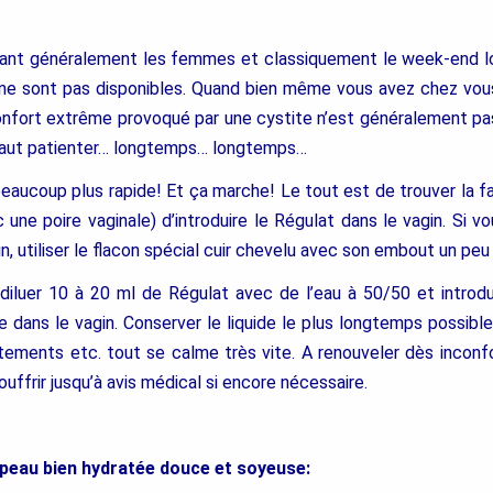
hant généralement les femmes et classiquement le week-end 
ne sont pas disponibles. Quand bien même vous avez chez vo
nconfort extrême provoqué par une cystite n’est généralement pa
faut patienter… longtemps… longtemps…
 beaucoup plus rapide! Et ça marche! Le tout est de trouver la 
 une poire vaginale) d’introduire le Régulat dans le vagin. Si v
n, utiliser le flacon spécial cuir chevelu avec son embout un peu 
 diluer 10 à 20 ml de Régulat avec de l’eau à 50/50 et introdu
 dans le vagin. Conserver le liquide le plus longtemps possible
otements etc. tout se calme très vite. A renouveler dès inconfo
ouffrir jusqu’à avis médical si encore nécessaire.
 peau bien hydratée douce et soyeuse: