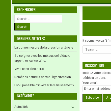
RECHERCHER
Search
for:
DERNIERS ARTICLES
It seems we can’t fi
La bonne mesure de la pression artérielle
Search
for:
Se soigner avec les métaux colloïdaux:
argent, or, cuivre, zinc.
INSCRIPTION
Vivre sans électricité
Insérez votre adress
Remèdes naturels contre l’hypertension
cédée à un tiers.
Your email:
Est-il possible d’inverser le vieillissement?
CATÉGORIES
Actualités