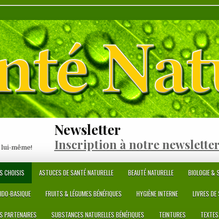
Newsletter
Inscription à notre newslette
 lui-même!
S CHOISIS
ASTUCES DE SANTÉ NATURELLE
BEAUTÉ NATURELLE
BIOLOGIE & S
CIDO-BASIQUE
FRUITS & LÉGUMES BÉNÉFIQUES
HYGIÈNE INTERNE
LIVRES DE
ES PARTENAIRES
SUBSTANCES NATURELLES BÉNÉFIQUES
TEINTURES
TEXTES