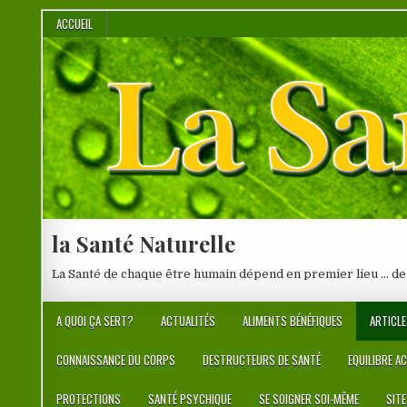
Skip
ACCUEIL
to
content
la Santé Naturelle
La Santé de chaque être humain dépend en premier lieu … de
A QUOI ÇA SERT?
ACTUALITÉS
ALIMENTS BÉNÉFIQUES
ARTICLE
CONNAISSANCE DU CORPS
DESTRUCTEURS DE SANTÉ
EQUILIBRE A
PROTECTIONS
SANTÉ PSYCHIQUE
SE SOIGNER SOI-MÊME
SIT