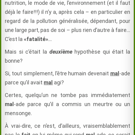
nutrition, le mode de vie, l’environnement (et il faut
déjà le faire!!!) il n’y a, après cela – en particulier en
regard de la pollution généralisée, dépendant, pour
une large part, pas de soi – plus rien d’autre à faire…
C’est la
«fatalité»
…
Mais si c’était la
deuxième
hypothèse qui était la
bonne?
Si, tout simplement, l’être humain devenait
mal
-ade
parce qu’il avait
mal
agi?
Certes, quelqu’un ne tombe pas immédiatement
mal
-ade parce qu’il a commis un meurtre ou un
mensonge.
À vrai-dire, ce n’est, d’ailleurs, vraisemblablement
pas le
fait
en lui-même qui rend
mal
-ade, ce serait