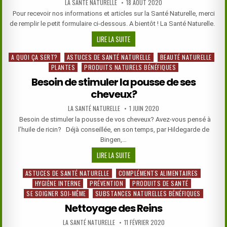
AUTHOR:
PUBLISHED
LA SANTÉ NATURELLE
18 AOÛT 2020
DATE:
Pour recevoir nos informations et articles sur la Santé Naturelle, merci
de remplir le petit formulaire ci-dessous. A bientôt ! La Santé Naturelle.
INSCRIPTION
LIRE LA SUITE
À
A QUOI ÇA SERT?
ASTUCES DE SANTÉ NATURELLE
BEAUTÉ NATURELLE
Posted
L’INFOLETTRE
PLANTES
PRODUITS NATURELS BÉNÉFIQUES
in
LA
SANTÉ
Besoin de stimuler la pousse de ses
NATURELLE
cheveux?
AUTHOR:
PUBLISHED
LA SANTÉ NATURELLE
1 JUIN 2020
DATE:
Besoin de stimuler la pousse de vos cheveux? Avez-vous pensé à
l’huile de ricin? Déjà conseillée, en son temps, par Hildegarde de
Bingen,…
BESOIN
LIRE LA SUITE
DE
ASTUCES DE SANTÉ NATURELLE
COMPLÉMENTS ALIMENTAIRES
Posted
STIMULER
HYGIÈNE INTERNE
PRÉVENTION
PRODUITS DE SANTÉ
in
LA
SE SOIGNER SOI-MÊME
SUBSTANCES NATURELLES BÉNÉFIQUES
POUSSE
DE
Nettoyage des Reins
SES
AUTHOR:
PUBLISHED
LA SANTÉ NATURELLE
11 FÉVRIER 2020
CHEVEUX?