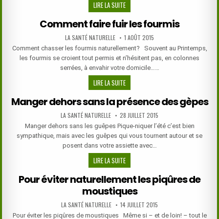
LE
LIRE LA SUITE
TEST
Comment faire fuir les fourmis
DU
POULS
AUTHOR:
PUBLISHED
LA SANTÉ NATURELLE
1 AOÛT 2015
DATE:
DU
Comment chasser les fourmis naturellement? Souvent au Printemps,
DR
les fourmis se croient tout permis et n’hésitent pas, en colonnes
ARTHUR
serrées, à envahir votre domicile……
COCA
COMMENT
LIRE LA SUITE
POUR
FAIRE
DÉTECTER
Manger dehors sans la présence des gèpes
FUIR
INTOLÉRANCES
LES
ET
AUTHOR:
PUBLISHED
LA SANTÉ NATURELLE
28 JUILLET 2015
DATE:
FOURMIS
ALLERGIES
Manger dehors sans les guêpes Pique-niquer l’été c’est bien
ALIMENTAIRES
sympathique, mais avec les guêpes qui vous tournent autour et se
posent dans votre assiette avec…
MANGER
LIRE LA SUITE
DEHORS
Pour éviter naturellement les piqûres de
SANS
moustiques
LA
PRÉSENCE
AUTHOR:
PUBLISHED
LA SANTÉ NATURELLE
14 JUILLET 2015
DES
DATE:
Pour éviter les piqûres de moustiques Même si – et de loin! – tout le
GÈPES