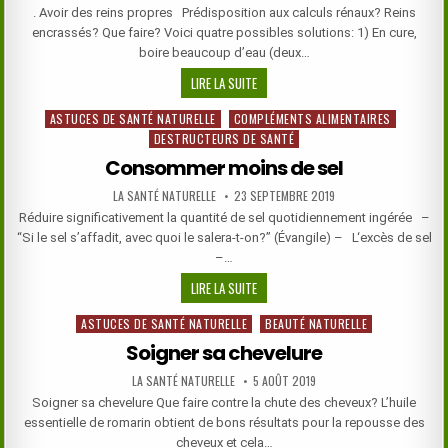
DATE:
. Avoir des reins propres Prédisposition aux calculs rénaux? Reins
encrassés? Que faire? Voici quatre possibles solutions: 1) En cure,
boire beaucoup d’eau (deux…
NETTOYAGE
LIRE LA SUITE
DES
ASTUCES DE SANTÉ NATURELLE
COMPLÉMENTS ALIMENTAIRES
Posted
REINS
DESTRUCTEURS DE SANTÉ
in
Consommer moins de sel
AUTHOR:
PUBLISHED
LA SANTÉ NATURELLE
23 SEPTEMBRE 2019
DATE:
Réduire significativement la quantité de sel quotidiennement ingérée –
“Si le sel s’affadit, avec quoi le salera-t-on?” (Évangile) – L‘excès de sel
–…
CONSOMMER
LIRE LA SUITE
MOINS
ASTUCES DE SANTÉ NATURELLE
BEAUTÉ NATURELLE
Posted
DE
in
SEL
Soigner sa chevelure
AUTHOR:
PUBLISHED
LA SANTÉ NATURELLE
5 AOÛT 2019
DATE:
Soigner sa chevelure Que faire contre la chute des cheveux? L’huile
essentielle de romarin obtient de bons résultats pour la repousse des
cheveux et cela…