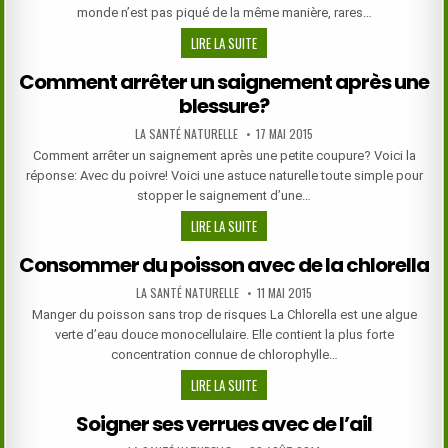
monde n’est pas piqué de la même manière, rares…
POUR
LIRE LA SUITE
ÉVITER
Comment arrêter un saignement après une
NATURELLEMENT
blessure?
LES
PIQÛRES
AUTHOR:
PUBLISHED
LA SANTÉ NATURELLE
17 MAI 2015
DE
DATE:
Comment arrêter un saignement après une petite coupure? Voici la
MOUSTIQUES
réponse: Avec du poivre! Voici une astuce naturelle toute simple pour
stopper le saignement d’une…
COMMENT
LIRE LA SUITE
ARRÊTER
Consommer du poisson avec de la chlorella
UN
SAIGNEMENT
AUTHOR:
PUBLISHED
LA SANTÉ NATURELLE
11 MAI 2015
APRÈS
DATE:
Manger du poisson sans trop de risques La Chlorella est une algue
UNE
verte d’eau douce monocellulaire. Elle contient la plus forte
BLESSURE?
concentration connue de chlorophylle…
CONSOMMER
LIRE LA SUITE
DU
Soigner ses verrues avec de l’ail
POISSON
AVEC