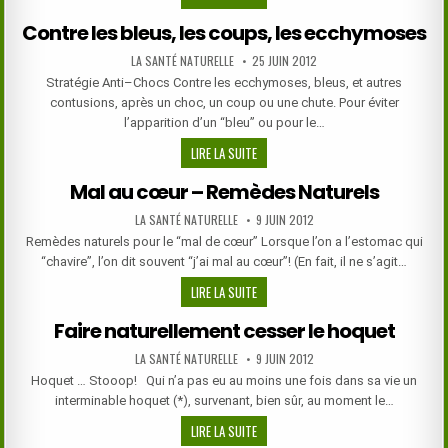
SE
Contre les bleus, les coups, les ecchymoses
DÉBARRASSER
NATURELLEMENT
AUTHOR:
PUBLISHED
LA SANTÉ NATURELLE
25 JUIN 2012
DATE:
DU
Stratégie Anti–Chocs Contre les ecchymoses, bleus, et autres
HOQUET?
contusions, après un choc, un coup ou une chute. Pour éviter
l’apparition d’un “bleu” ou pour le…
CONTRE
LIRE LA SUITE
LES
Mal au cœur – Remèdes Naturels
BLEUS,
LES
AUTHOR:
PUBLISHED
LA SANTÉ NATURELLE
9 JUIN 2012
DATE:
COUPS,
Remèdes naturels pour le “mal de cœur” Lorsque l’on a l’estomac qui
LES
“chavire”, l’on dit souvent “j’ai mal au cœur”! (En fait, il ne s’agit…
ECCHYMOSES
MAL
LIRE LA SUITE
AU
Faire naturellement cesser le hoquet
CŒUR
–
AUTHOR:
PUBLISHED
LA SANTÉ NATURELLE
9 JUIN 2012
DATE:
REMÈDES
Hoquet … Stooop! Qui n’a pas eu au moins une fois dans sa vie un
NATURELS
interminable hoquet (*), survenant, bien sûr, au moment le…
FAIRE
LIRE LA SUITE