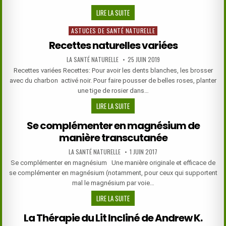
SOIGNER
LIRE LA SUITE
SA
ASTUCES DE SANTÉ NATURELLE
Posted
CHEVELURE
in
Recettes naturelles variées
AUTHOR:
PUBLISHED
LA SANTÉ NATURELLE
25 JUIN 2019
DATE:
Recettes variées Recettes: Pour avoir les dents blanches, les brosser
avec du charbon activé noir. Pour faire pousser de belles roses, planter
une tige de rosier dans…
RECETTES
LIRE LA SUITE
NATURELLES
Se complémenter en magnésium de
VARIÉES
manière transcutanée
AUTHOR:
PUBLISHED
LA SANTÉ NATURELLE
1 JUIN 2017
DATE:
Se complémenter en magnésium Une manière originale et efficace de
se complémenter en magnésium (notamment, pour ceux qui supportent
mal le magnésium par voie…
SE
LIRE LA SUITE
COMPLÉMENTER
La Thérapie du Lit Incliné de Andrew K.
EN