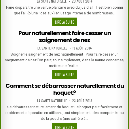
AUTHOR:
PUBLISHED
LA SANTÉ NATURELLE
20 AOÛT 2014
DATE:
DE
Faire disparaître une verrue plantaire avec du jus d’ail Il est bien connu
LA
que l’ail (pluriel: des aux) en usage interne a de nombreuses…
CHLORELLA
SOIGNER
LIRE LA SUITE
SES
Pour naturellement faire cesser un
VERRUES
saignement de nez
AVEC
DE
AUTHOR:
PUBLISHED
LA SANTÉ NATURELLE
13 AOÛT 2014
L’AIL
DATE:
Soigner le saignement de nez naturellement Pour faire cesser un
saignement de nez l’on peut, tout simplement, dans la narine concernée,
mettre une feuille…
POUR
LIRE LA SUITE
NATURELLEMENT
Comment se débarrasser naturellement du
FAIRE
hoquet?
CESSER
UN
AUTHOR:
PUBLISHED
LA SANTÉ NATURELLE
23 AOÛT 2013
SAIGNEMENT
DATE:
Se débarrasser naturellement du hoquet Le hoquet peut facilement et
DE
rapidement disparaître en utilisant, tout simplement, des comprimés ou
NEZ
de la poudre (une cuillère à…
COMMENT
LIRE LA SUITE