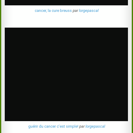
cancer, la cure breuss
par
lorgepascal
guérir du cancer c’est simple!
par
lorgepascal