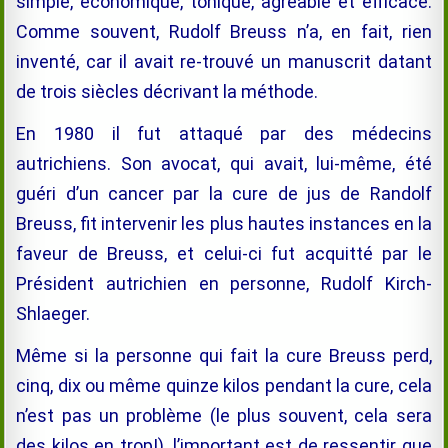
simple,
économique
,
tonique, agréable et efficace.
Comme souvent, Rudolf Breuss n’a, en fait, rien
inventé, car il avait re-trouvé un manuscrit datant
de trois siècles décrivant la méthode.
En 1980 i
l fut attaqué par des médecins
autrichiens. Son avocat, qui avait,
lui-même
, été
guéri d’un cancer par la cure de jus de Randolf
Breuss, fit intervenir les plus hautes instances en la
faveur de Breuss, et celui-ci fut acquitté par le
Président autrichien en personne, Rudolf Kirch-
Shlaeger.
Même si la personne qui fait la cure Breuss perd,
cinq, dix ou même quinze kilos pendant la cure, cela
n’est pas un problème (le plus souvent, cela sera
des kilos en trop!), l’important est de ressentir que