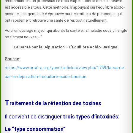
recommandent un processus en trois étapes, dont la mise en oeuvre
est accessible à tous. Cette méthode, s’appuyant sur l’équilibre acido-
basique, a largement été éprouvée par des milliers de personnes qui
ont rapidement retrouvé une santé de fer, tout naturellement.
Voici un ouvrage majeur qui aborde la santé et la maladie sous un angle
totalement nouveau!
“
La Santé par la Dépuration – L’Equilibre Acido-Basique
Source
:
https://www.arsitra.org/yacs/articles/view.php/1759/la-sante-
par-la-depuration-l-equilibre-acido-basique
.
T
raitement de la rétention des toxines
Il convient de distinguer
trois types d’intoxinés
:
Le “type consommation”