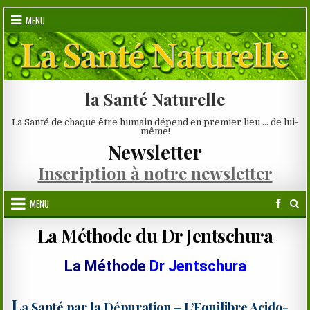
Skip
MENU
to
content
la Santé Naturelle
La Santé de chaque être humain dépend en premier lieu … de lui-
même!
Newsletter
Inscription à notre newsletter
MENU
La Méthode du Dr Jentschura
La Méthode
Dr Jentschura
L
a Santé par la Dépuration – L’Equilibre Acido-