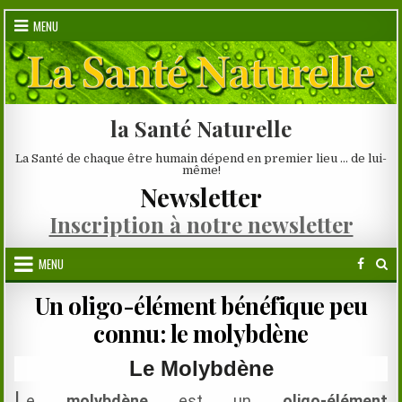
Skip
MENU
to
content
la Santé Naturelle
La Santé de chaque être humain dépend en premier lieu … de lui-
même!
Newsletter
Inscription à notre newsletter
MENU
Un oligo-élément bénéfique peu
connu: le molybdène
Le Molybdène
L
e
molybdène
est un
oligo-élément