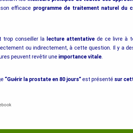
 son efficace
programme de traitement naturel du c
t trop conseiller la
lecture attentative
de ce livre à 
irectement ou indirectement, à cette question. Il y a 
ures peuvent revêtir une
importance vitale
.
ge
“Guérir la prostate en 80 jours”
est présenté
sur cet
cebook