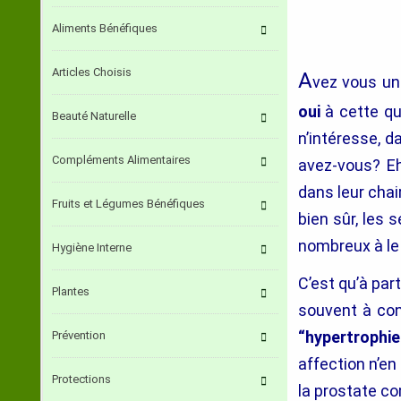
Aliments Bénéfiques
Articles Choisis
A
vez vous u
oui
à cette qu
Beauté Naturelle
n’intéresse, d
Compléments Alimentaires
avez-vous? Eh
dans leur chai
Fruits et Légumes Bénéfiques
bien sûr, les 
nombreux à le
Hygiène Interne
C’est qu’à par
Plantes
souvent à co
“hypertrophi
Prévention
affection n’e
Protections
la prostate co