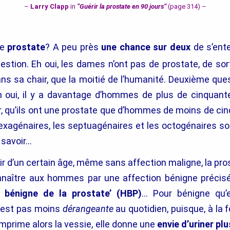
–
Larry Clapp
in
“Guérir la prostate en 90 jours”
(page 314) –
ne
prostate
? A peu près
une chance sur deux
de s’ent
estion.
Eh oui, les dames n’ont pas de prostate, de sor
ans sa chair, que la moitié de l’humanité. Deuxième que
 oui, il y a davantage d’hommes de plus de cinquante
r, qu’ils ont une prostate que d’hommes de moins de cin
sexagénaires, les septuagénaires et les octogénaires s
 savoir…
tir d’un certain âge, même sans affection maligne, la pr
nnaître aux hommes par une affection bénigne préci
e bénigne de la prostate’
(HBP)
… Pour bénigne qu’e
n est pas moins
dérangeante
au quotidien, puisque, à la f
mprime alors la vessie, elle donne une
envie d’uriner pl