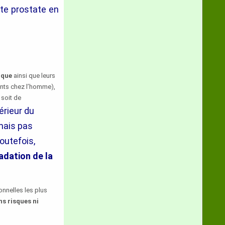
nte prostate en
ique
ainsi que leurs
ents chez l’homme),
 soit de
térieur du
mais pas
outefois,
adation de la
nnelles les plus
s risques ni