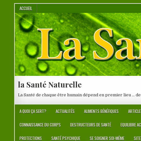
Skip
ACCUEIL
to
content
la Santé Naturelle
La Santé de chaque être humain dépend en premier lieu … de
A QUOI ÇA SERT?
ACTUALITÉS
ALIMENTS BÉNÉFIQUES
ARTICLE
CONNAISSANCE DU CORPS
DESTRUCTEURS DE SANTÉ
EQUILIBRE A
PROTECTIONS
SANTÉ PSYCHIQUE
SE SOIGNER SOI-MÊME
SIT