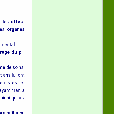
r les
effets
les
organes
 mental.
brage du pH
e de soins.
ans lui ont
entistes et
yant trait à
 ainsi qu’aux
hes
qu’il a pu