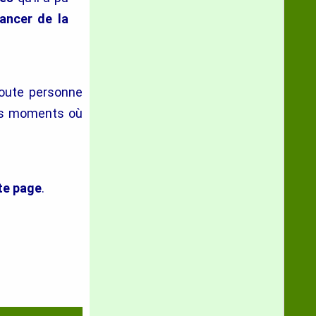
ancer de la
toute personne
des moments où
te page
.