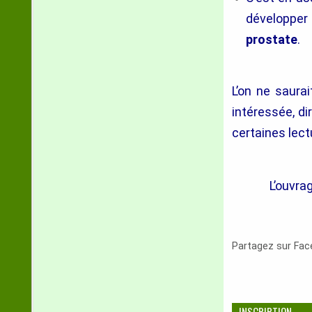
développer
prostate
.
L’on ne saurai
intéressée, d
certaines lect
L’ouvra
Partagez sur Fa
INSCRIPTION