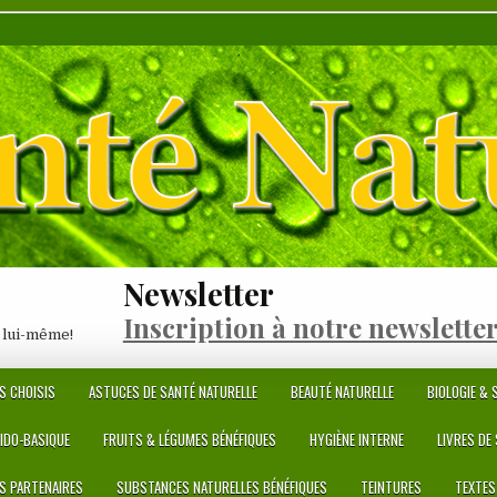
Newsletter
Inscription à notre newslette
 lui-même!
S CHOISIS
ASTUCES DE SANTÉ NATURELLE
BEAUTÉ NATURELLE
BIOLOGIE & S
CIDO-BASIQUE
FRUITS & LÉGUMES BÉNÉFIQUES
HYGIÈNE INTERNE
LIVRES DE
ES PARTENAIRES
SUBSTANCES NATURELLES BÉNÉFIQUES
TEINTURES
TEXTES