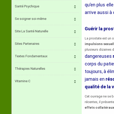
qu’en plus ell
Santé Psychique
arrive aussi à
Se soigner soi-même
Guérir la pro
Site La Santé Naturelle
La prostate est un 
Sites Partenaires
impulsions sexuel
plusieurs dizaines 
dangereuses
Textes Fondamentaux
corps du patie
Thérapies Naturelles
toujours, à él
jamais en
rés
Vitamine C
qualité de la v
Cet ouvrage ne se b
récentes, il présent
effets collatérau