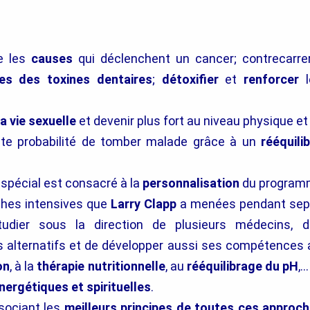
e les
causes
qui déclenchent un cancer; contrecarre
es des toxines dentaires
;
détoxifier
et
renforcer
a vie sexuelle
et devenir plus fort au niveau physique et
ute probabilité de tomber malade grâce à un
rééquili
 spécial est consacré à la
personnalisation
du programm
ches intensives que
Larry Clapp
a menées pendant sept 
tudier sous la direction de plusieurs médecins, d
 alternatifs et de développer aussi ses compétences a
on
, à la
thérapie nutritionnelle
, au
rééquilibrage du pH
,…
nergétiques et spirituelles
.
sociant les
meilleurs principes de toutes ces approc