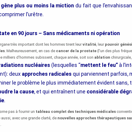
e
gêne plus ou moins la miction
du fait que l’envahissa
 comprimer l’urêtre.
state en 90 jours – Sans médicaments ni opération
organe très important dont les hommes tirent leur
vitalité
, leur
pouvoir génés
les
. Malheureusement, en cas de
cancer de la prostate
(l’un des plus fréqu
de milliers d’hommes subissent, chaque année, soit son
ablation
chirurgicale,
radiations nucléaires
(lesquelles “
mettent le feu”
à l’in
nt): deux
approches radicales
qui parviennent parfois, 
iminer le problème le plus immédiatement évident sans, t
oudre la cause
, et qui entraînent une
considérable
dégr
ie
.
orne pas à fournir un
tableau complet des techniques médicales
conventio
e aussi, avec une grande clarté, de
nouvelles approches thérapeutiques san
x
.