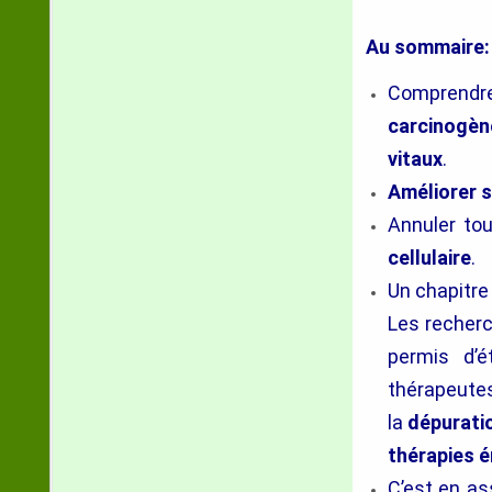
Au sommaire:
Comprendr
carcinogèn
vitaux
.
Améliorer s
Annuler to
cellulaire
.
Un chapitre
Les recher
permis d’é
thérapeutes
la
dépurati
thérapies é
C’est en as