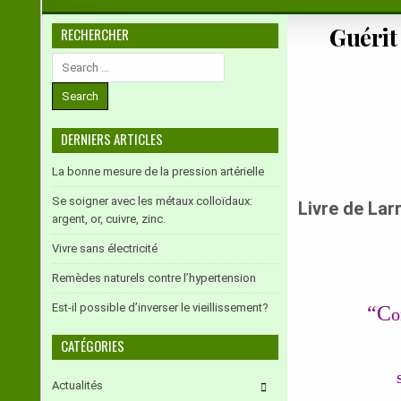
Guérit
RECHERCHER
Search
for:
DERNIERS ARTICLES
La bonne mesure de la pression artérielle
Se soigner avec les métaux colloïdaux:
Livre de Lar
argent, or, cuivre, zinc.
Vivre sans électricité
Remèdes naturels contre l’hypertension
Est-il possible d’inverser le vieillissement?
“C
o
CATÉGORIES
Actualités