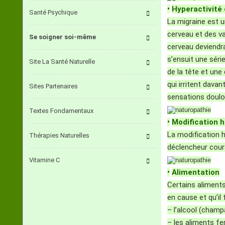
•
Hyperactivité
Santé Psychique
La migraine est u
cerveau et des va
Se soigner soi-même
cerveau deviendra
s’ensuit une séri
Site La Santé Naturelle
de la tête et une
qui irritent dava
Sites Partenaires
sensations doulo
Textes Fondamentaux
•
Modification 
La modification 
Thérapies Naturelles
déclencheur cour
Vitamine C
•
Alimentation
Certains aliments
en cause et qu’il 
– l’alcool (champa
– les aliments f