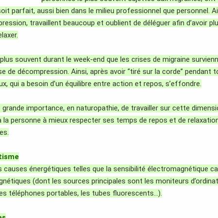
oit parfait, aussi bien dans le milieu professionnel que personnel. Ain
ression, travaillent beaucoup et oublient de déléguer afin d’avoir p
elaxer.
le plus souvent durant le week-end que les crises de migraine survien
e de décompression. Ainsi, après avoir “tiré sur la corde” pendant t
x, qui a besoin d’un équilibre entre action et repos, s’effondre.
e grande importance, en naturopathie, de travailler sur cette dimens
à la personne à mieux respecter ses temps de repos et de relaxation
es.
tisme
s causes énergétiques telles que la sensibilité électromagnétique c
étiques (dont les sources principales sont les moniteurs d’ordinate
les téléphones portables, les tubes fluorescents…).
es