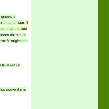
ignore, le
vironnementaux. Il
leur situés autour
stances chimiques
me à l’origine des
struel est un
 plus souvent mis