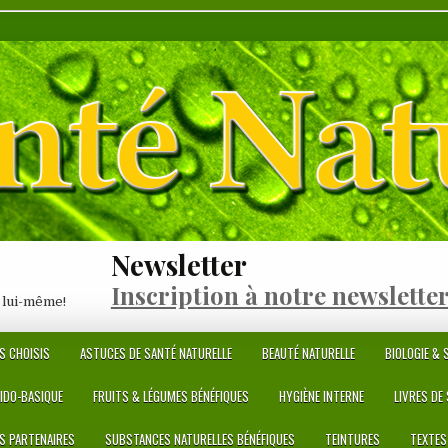
Newsletter
Inscription à notre newslette
 lui-même!
S CHOISIS
ASTUCES DE SANTÉ NATURELLE
BEAUTÉ NATURELLE
BIOLOGIE & S
CIDO-BASIQUE
FRUITS & LÉGUMES BÉNÉFIQUES
HYGIÈNE INTERNE
LIVRES DE
ES PARTENAIRES
SUBSTANCES NATURELLES BÉNÉFIQUES
TEINTURES
TEXTES