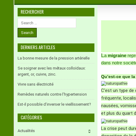
RECHERCHER
Search
for:
DERNIERS ARTICLES
L
a
migraine
repr
La bonne mesure de la pression artérielle
dans notre société
Se soigner avec les métaux colloïdaux:
argent, or, cuivre, zinc.
Qu’est-ce que la
Vivre sans électricité
C’est un type de 
Remèdes naturels contre l’hypertension
fréquente, local
Est-il possible d’inverser le vieillissement?
nausées, vomissem
et plus du quart
CATÉGORIES
La crise peut dur
Actualités