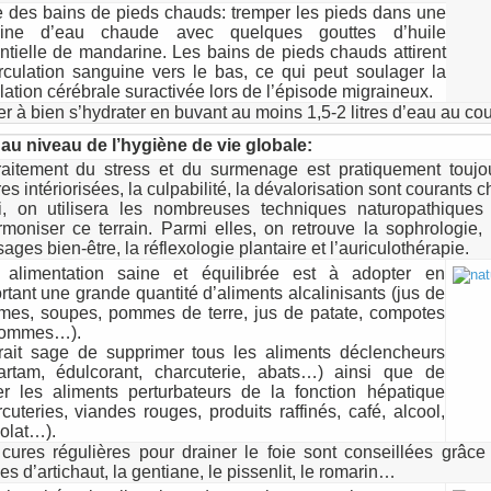
e des bains de pieds chauds: tremper les pieds dans une
sine d’eau chaude avec quelques gouttes d’huile
ntielle de mandarine. Les bains de pieds chauds attirent
irculation sanguine vers le bas, ce qui peut soulager la
ulation cérébrale suractivée lors de l’épisode migraineux.
er à bien s’hydrater en buvant au moins 1,5-2 litres d’eau au cou
au niveau de l’hygiène de vie globale:
raitement du stress et du surmenage est pratiquement toujou
es intériorisées, la culpabilité, la dévalorisation sont courants 
i, on utilisera les nombreuses techniques naturopathiques 
rmoniser ce terrain. Parmi elles, on retrouve la sophrologie, 
ges bien-être, la réflexologie plantaire et l’auriculothérapie.
alimentation saine et équilibrée est à adopter en
rtant une grande quantité d’aliments alcalinisants (jus de
mes, soupes, pommes de terre, jus de patate, compotes
pommes…).
erait sage de supprimer tous les aliments déclencheurs
artam, édulcorant, charcuterie, abats…) ainsi que de
ter les aliments perturbateurs de la fonction hépatique
rcuteries, viandes rouges, produits raffinés, café, alcool,
olat…).
cures régulières pour drainer le foie sont conseillées grâ
les d’artichaut, la gentiane, le pissenlit, le romarin…