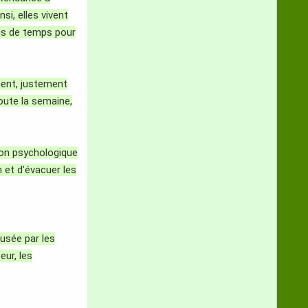
si, elles vivent
lus de temps pour
nent, justement
oute la semaine,
ion psychologique
 et d’évacuer les
ausée par les
ur, les