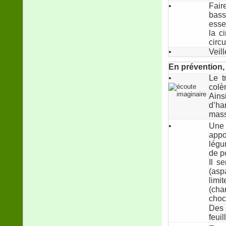
•
Fair
bas
esse
la c
circ
•
Veill
En prévention, 
•
Le t
colèr
Ains
d’ha
massa
•
Une 
appo
légu
de 
Il s
(asp
limi
(cha
choc
Des 
feuil