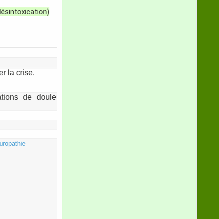
ésintoxication)
r la crise.
ations de douleurs: imaginer la