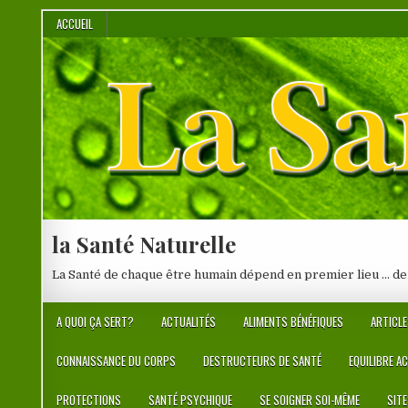
Skip
ACCUEIL
to
content
la Santé Naturelle
La Santé de chaque être humain dépend en premier lieu … de
A QUOI ÇA SERT?
ACTUALITÉS
ALIMENTS BÉNÉFIQUES
ARTICLE
CONNAISSANCE DU CORPS
DESTRUCTEURS DE SANTÉ
EQUILIBRE A
PROTECTIONS
SANTÉ PSYCHIQUE
SE SOIGNER SOI-MÊME
SIT