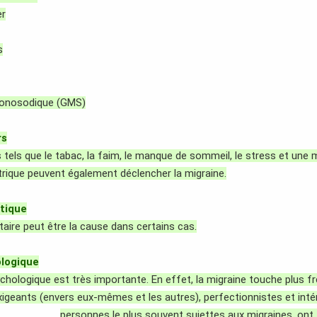
er
s
monosodique (GMS)
rs
 tels que le tabac, la faim, le manque de sommeil, le stress et une m
rique peuvent également déclencher la migraine.
tique
taire peut être la cause dans certains cas.
logique
chologique est très importante. En effet, la migraine touche plus 
geants (envers eux-mêmes et les autres), perfectionnistes et intér
personnes le plus souvent sujettes aux migraines, ont