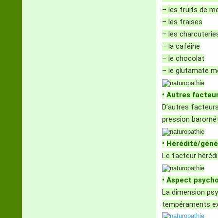
– les fruits de m
– les fraises
– les charcuterie
– la caféine
– le chocolat
– le glutamate 
•
Autres facteu
D’autres facteurs
pression baromét
•
Hérédité/géné
Le facteur hérédi
•
Aspect psycho
La dimension psy
tempéraments exi