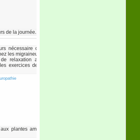
rs de la journée.
rs nécessaire car l’anxiété, les
chez les migraineux.
de relaxation afin d’apaiser et
les exercices de respiration, les
ce aux plantes amères comme les