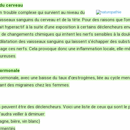
 du cerveau
n trouble complexe qui survient au niveau du
isseaux sanguins du cerveau et de la tête. Pour des raisons que l’on 
it hyperactif à la suite d’une exposition à certains déclencheurs en
e de changements chimiques qui irritent les nerfs sensibles à la dou
 dilatation des vaisseaux sanguins qui laissent s’échapper des sub
ntage ces nerfs. Cela provoque donc une inflammation locale, elle-mê
ureuses.
hormonale
hormonale, avec une baisse du taux d’œstrogènes, liée au cycle men
ant des migraines chez les femmes.
 peuvent être des déclencheurs. Voici une liste de ceux qui sont le
faudra veiller à diminuer:
gne, bière, vin blanc)
ermentés