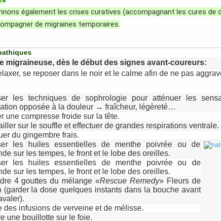
onnons également les crises curatives (accompagnant les cures de d
compagner de migraines temporaires.
pathiques
se migraineuse, dès le début des signes avant-coureurs:
laxer, se reposer dans le noir et le calme afin de ne pas aggrave
iser les techniques de sophrologie pour atténuer les sens
ation opposée à la douleur → fraîcheur, légèreté…
r une compresse froide sur la tête.
iller sur le souffle et effectuer de grandes respirations ventrale.
uer du gingembre frais.
iser les huiles essentielles de menthe poivrée ou de
de sur les tempes, le front et le lobe des oreilles.
iser les huiles essentielles de menthe poivrée ou de
de sur les tempes, le front et le lobe des oreilles.
dre 4 gouttes du mélange «
Rescue
Remedy
» Fleurs de
 (garder la dose quelques instants dans la bouche avant
avaler).
e des infusions de verveine et de mélisse.
e une bouillotte sur le foie.