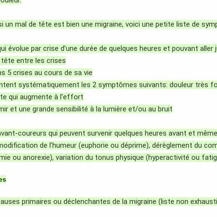
douleur.
i un mal de tête est bien une migraine, voici une petite liste de s
qui évolue par crise d’une durée de quelques heures et pouvant aller 
tête entre les crises
ns 5 crises au cours de sa vie
sentent systématiquement les 2 symptômes suivants: douleur très fo
ête qui augmente à l’effort
ir et une grande sensibilité à la lumière et/ou au bruit
 avant-coureurs qui peuvent survenir quelques heures avant et même p
: modification de l’humeur (euphorie ou déprime), dérèglement du c
imie ou anorexie), variation du tonus physique (hyperactivité ou fatig
es
auses primaires ou déclenchantes de la migraine (liste non exhausti