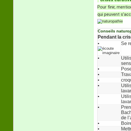
Pour finir, menti
qui peuvent s’ac
Conseils naturo
Pendant la cri
•
Se re
•
Util
sens
•
Pose
•
Trava
•
croq
•
Util
lavan
•
Util
lavan
•
Pren
Bach
de l’
•
Boir
•
Mettr