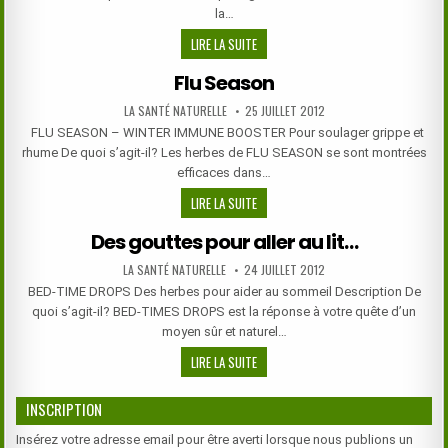
la…
PROSTRACT
LIRE LA SUITE
10
Flu Season
–
POUR
AUTHOR:
PUBLISHED
LA SANTÉ NATURELLE
25 JUILLET 2012
DATE:
LA
FLU SEASON – WINTER IMMUNE BOOSTER Pour soulager grippe et
SANTÉ
rhume De quoi s’agit-il? Les herbes de FLU SEASON se sont montrées
DE
efficaces dans…
LA
FLU
LIRE LA SUITE
PROSTATE
SEASON
Des gouttes pour aller au lit…
AUTHOR:
PUBLISHED
LA SANTÉ NATURELLE
24 JUILLET 2012
DATE:
BED-TIME DROPS Des herbes pour aider au sommeil Description De
quoi s’agit-il? BED-TIMES DROPS est la réponse à votre quête d’un
moyen sûr et naturel…
DES
LIRE LA SUITE
GOUTTES
POUR
INSCRIPTION
ALLER
AU
Insérez votre adresse email pour être averti lorsque nous publions un