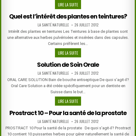
NATURAL
LIRE LA SUITE
ATTENTION
Quel est l’intérêt des plantes en teintures?
AID
–
AUTHOR:
PUBLISHED
LA SANTÉ NATURELLE
26 JUILLET 2012
DATE:
AIDE
Intérêt des plantes en teintures Les Teintures à base de plantes sont
NATURELLE
une alternative aux herbes pulvérisées et insérées dans des capsules.
À
Certains préfèrent les…
L’ATTENTION
QUEL
LIRE LA SUITE
EST
Solution de Soin Orale
L’INTÉRÊT
DES
AUTHOR:
PUBLISHED
LA SANTÉ NATURELLE
26 JUILLET 2012
DATE:
PLANTES
ORAL CARE SOLUTION Bain de bouche antiseptique De quoi s’agit-il?
EN
Oral Care Solution a été créée spécifiquement pour un dentiste en
TEINTURES?
Suisse dans le but…
SOLUTION
LIRE LA SUITE
DE
Prostract 10 – Pour la santé de la prostate
SOIN
ORALE
AUTHOR:
PUBLISHED
LA SANTÉ NATURELLE
26 JUILLET 2012
DATE:
PROSTRACT 10 Pour la santé de la prostate De quoi s’agit-il? Prostract
10 contient 10 puissantes herbes pour gérer naturellement la santé de