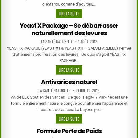
d’enfants, comme d’adultes,…
ANTI-
LIRE LA SUITE
DIARRHEA
Yeast X Package – Se débarrasser
–
naturellement des levures
POUR
METTRE
AUTHOR:
PUBLISHED
LA SANTÉ NATURELLE
1 AOÛT 2012
FIN
DATE:
YEAST X PACKAGE (YEAST X I & YEAST X II – SALSEPAREILLE) Permet
AUX
d’atténuer la prolifération des levures De quoi s’agit-il YEAST X
DIARRHÉES
PACKAGE…
YEAST
LIRE LA SUITE
X
Antivarices naturel
PACKAGE
–
AUTHOR:
PUBLISHED
LA SANTÉ NATURELLE
31 JUILLET 2012
DATE:
SE
VARI-PLEX Soutien des varices De quoi s’agit-il? Vari-Plex est une
DÉBARRASSER
formule entièrement naturelle conçue pour atténuer l’apparence et
NATURELLEMENT
l’inconfort de varices. La bayberry et…
DES
ANTIVARICES
LIRE LA SUITE
LEVURES
NATUREL
Formule Perte de Poids