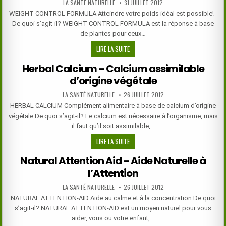
AUTHOR:
PUBLISHED
LA SANTÉ NATURELLE
31 JUILLET 2012
DATE:
WEIGHT CONTROL FORMULA Atteindre votre poids idéal est possible!
De quoi s’agit-il? WEIGHT CONTROL FORMULA est la réponse à base
de plantes pour ceux…
FORMULE
LIRE LA SUITE
PERTE
Herbal Calcium – Calcium assimilable
DE
d’origine végétale
POIDS
AUTHOR:
PUBLISHED
LA SANTÉ NATURELLE
26 JUILLET 2012
DATE:
HERBAL CALCIUM Complément alimentaire à base de calcium d’origine
végétale De quoi s’agit-il? Le calcium est nécessaire à l’organisme, mais
il faut qu’il soit assimilable,…
HERBAL
LIRE LA SUITE
CALCIUM
Natural Attention Aid – Aide Naturelle à
–
l’Attention
CALCIUM
ASSIMILABLE
AUTHOR:
PUBLISHED
LA SANTÉ NATURELLE
26 JUILLET 2012
D’ORIGINE
DATE:
NATURAL ATTENTION-AID Aide au calme et à la concentration De quoi
VÉGÉTALE
s’agit-il? NATURAL ATTENTION-AID est un moyen naturel pour vous
aider, vous ou votre enfant,…