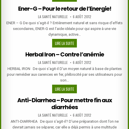
RESPIRATORY
Ener-G – Pour le retour de l’Energie!
–
MOUNTAIN
AUTHOR:
PUBLISHED
LA SANTÉ NATURELLE
6 AOÛT 2012
DATE:
MEADOWS
ENER – G De quoi s’agit-il ? Entièrement naturel et sans risque d’effets
HERBS
secondaires, ENER-G est l’aide idéale pour qui aspire à une vie
dynamique, active…
ENER-
LIRE LA SUITE
G
Herbal Iron – Contre l’anémie
–
POUR
AUTHOR:
PUBLISHED
LA SANTÉ NATURELLE
6 AOÛT 2012
DATE:
LE
HERBAL IRON De quoi s’agit-il D’un moyen naturel à base de plantes
RETOUR
pour remédier aux carences en fer, plébiscité par ses utilisateurs pour
DE
son…
L’ENERGIE!
HERBAL
LIRE LA SUITE
IRON
Anti-Diarrhea – Pour mettre fin aux
–
diarrhées
CONTRE
L’ANÉMIE
AUTHOR:
PUBLISHED
LA SANTÉ NATURELLE
6 AOÛT 2012
DATE:
ANTI-DIARRHEA De quoi s’agit-il? D’une préparation dont l’on ne
devrait jamais se séparer, car elle a déjà permis à une multitude