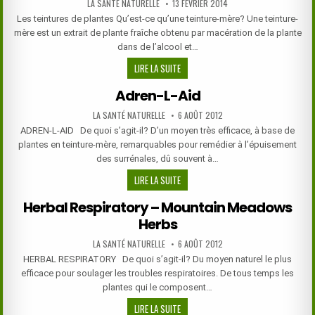
AUTHOR:
PUBLISHED
LA SANTÉ NATURELLE
13 FÉVRIER 2014
DATE:
Les teintures de plantes Qu’est-ce qu’une teinture-mère? Une teinture-
mère est un extrait de plante fraîche obtenu par macération de la plante
dans de l’alcool et…
TEINTURES
LIRE LA SUITE
DE
Adren-L-Aid
PLANTES
MOUNTAIN
AUTHOR:
PUBLISHED
LA SANTÉ NATURELLE
6 AOÛT 2012
DATE:
MEADOW
ADREN-L-AID De quoi s’agit-il? D’un moyen très efficace, à base de
HERBS
plantes en teinture-mère, remarquables pour remédier à l’épuisement
des surrénales, dû souvent à…
ADREN-
LIRE LA SUITE
L-
Herbal Respiratory – Mountain Meadows
AID
Herbs
AUTHOR:
PUBLISHED
LA SANTÉ NATURELLE
6 AOÛT 2012
DATE:
HERBAL RESPIRATORY De quoi s’agit-il? Du moyen naturel le plus
efficace pour soulager les troubles respiratoires. De tous temps les
plantes qui le composent…
HERBAL
LIRE LA SUITE