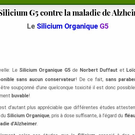
Silicium G5 contre la maladie de Alzhe
Le
Silicium Organique
G5
velle: Le
Silicium Organique G5
de
Norbert Duffaut
et
Loïc
ponible
sans aucun conservateur
!
De ce fait,
sans parabe
être soupçonné d’une quelconque toxicité il est donc possible 
lement
buvable
!
est d’autant plus appréciable que différentes études atteste
f
du
Silicium Organique
, pris à dose suffisante, à l’égard du
fléa
adie d’Alzheimer
.