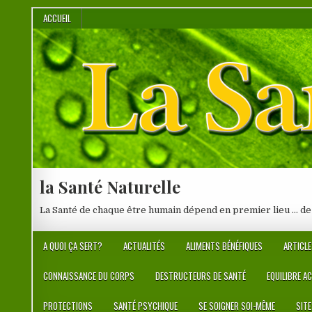
Skip
ACCUEIL
to
content
la Santé Naturelle
La Santé de chaque être humain dépend en premier lieu … de
A QUOI ÇA SERT?
ACTUALITÉS
ALIMENTS BÉNÉFIQUES
ARTICLE
CONNAISSANCE DU CORPS
DESTRUCTEURS DE SANTÉ
EQUILIBRE A
PROTECTIONS
SANTÉ PSYCHIQUE
SE SOIGNER SOI-MÊME
SIT