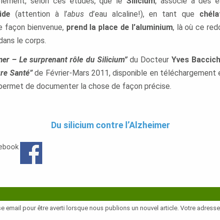
plement, selon ces études, que le
Silicium
, associé à des 
ide
(attention à l’
abus
d’eau alcaline!), en tant que
chél
e façon bienvenue,
prend la place de l’aluminium
, là où ce re
dans le corps.
mer –
Le surprenant rôle du Silicium”
du Docteur
Yves Baccich
ure Santé”
de Février-Mars 2011, disponible en téléchargement e
permet de documenter la chose de façon précise.
0
Du silicium contre l’Alzheimer
cebook
e email pour être averti lorsque nous publions un nouvel article. Votre adress