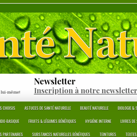
Newsletter
Inscription à notre newslette
 lui-même!
S CHOISIS
ASTUCES DE SANTÉ NATURELLE
BEAUTÉ NATURELLE
BIOLOGIE & S
CIDO-BASIQUE
FRUITS & LÉGUMES BÉNÉFIQUES
HYGIÈNE INTERNE
LIVRES DE
ES PARTENAIRES
SUBSTANCES NATURELLES BÉNÉFIQUES
TEINTURES
TEXTES