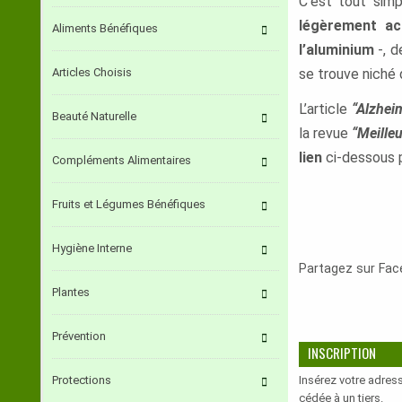
C’est tout sim
légèrement ac
Aliments Bénéfiques
l’aluminium
-, d
Articles Choisis
se trouve niché 
L’article
“
Alzhei
Beauté Naturelle
la revue
“Meille
lien
ci-dessous 
Compléments Alimentaires
Fruits et Légumes Bénéfiques
Hygiène Interne
Partagez sur Fa
Plantes
Prévention
INSCRIPTION
Insérez votre adress
Protections
cédée à un tiers.