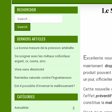
Le 
RECHERCHER
Search
for:
DERNIERS ARTICLES
La bonne mesure de la pression artérielle
E
Se soigner avec les métaux colloïdaux:
xcellente nou
argent, or, cuivre, zinc.
maintenant
dis
Vivre sans électricité
produit pouvant 
Remèdes naturels contre l’hypertension
un jour, officiel
Est-il possible d’inverser le vieillissement?
Cette nouvelle 
l’effet
préventi
CATÉGORIES
constitue la
mal
Actualités