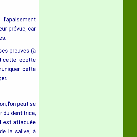
, l’apaisement
ur prévue, car
es.
t ses preuves (à
t cette recette
uniquer cette
er.
n, l’on peut se
r du dentifrice,
il est attaquée
e la salive, à