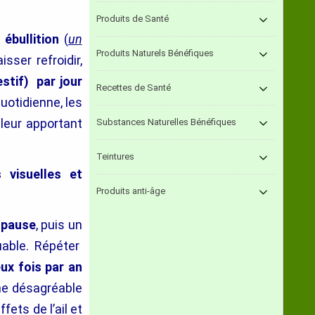
Produits de Santé
à
ébullition
(
un
Produits Naturels Bénéfiques
sser refroidir,
estif) par jour
Recettes de Santé
uotidienne, les
 leur apportant
Substances Naturelles Bénéfiques
Teintures
 visuelles et
Produits anti-âge
 pause
,
puis un
uable. Répéter
ux fois par an
ine désagréable
ffets de l’ail et