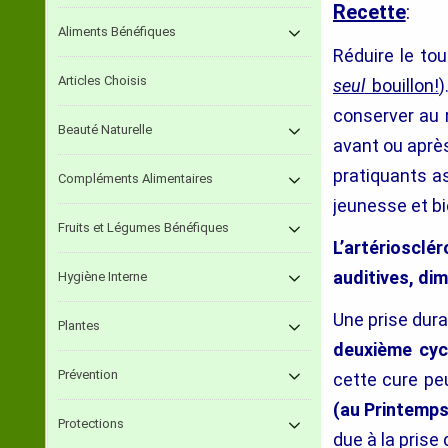
Recette
:
Aliments Bénéfiques
Réduire le to
Articles Choisis
seul
bouillon!
)
conserver au 
Beauté Naturelle
avant ou après
pratiquants a
Compléments Alimentaires
jeunesse et bi
Fruits et Légumes Bénéfiques
L’artérioscl
auditives, dim
Hygiène Interne
Une prise dur
Plantes
deuxième cyc
Prévention
cette cure pe
(au Printemp
Protections
due à la prise d