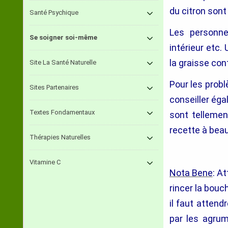
du citron sont
Santé Psychique
Les personnes
Se soigner soi-même
intérieur etc
la graisse con
Site La Santé Naturelle
Pour les pro
Sites Partenaires
conseiller ég
Textes Fondamentaux
sont telleme
recette à bea
Thérapies Naturelles
Vitamine C
Nota Bene
: A
rincer la bouch
il faut attend
par les agrum