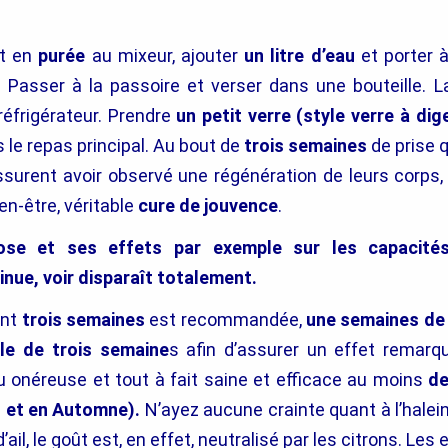
ut en
purée
au mixeur, ajouter
un litre d’eau
et porter 
. Passer à la passoire et verser dans une bouteille. Lai
réfrigérateur. Prendre
un petit verre (style verre à dig
 le repas principal. Au bout de
trois semaines
de prise q
ssurent avoir observé une régénération de leurs corps,
en-être, véritable
cure de jouvence
.
érose et ses effets par exemple sur les capacités
inue, voir disparaît totalement.
ant
trois semaines
est recommandée,
une semaines de
le de trois semaine
s afin d’assurer un effet remarq
u onéreuse et tout à fait saine et efficace au moins
de
s et en Automne).
N’ayez aucune crainte quant à l’hale
’ail, le goût est, en effet, neutralisé par les citrons. Les e