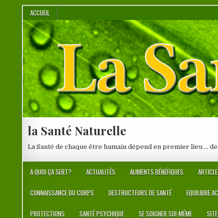
Skip
ACCUEIL
to
content
la Santé Naturelle
La Santé de chaque être humain dépend en premier lieu … de
A QUOI ÇA SERT?
ACTUALITÉS
ALIMENTS BÉNÉFIQUES
ARTICLE
CONNAISSANCE DU CORPS
DESTRUCTEURS DE SANTÉ
EQUILIBRE A
PROTECTIONS
SANTÉ PSYCHIQUE
SE SOIGNER SOI-MÊME
SIT