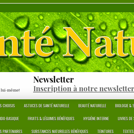
Newsletter
Inscription à notre newslette
 lui-même!
S CHOISIS
ASTUCES DE SANTÉ NATURELLE
BEAUTÉ NATURELLE
BIOLOGIE & S
CIDO-BASIQUE
FRUITS & LÉGUMES BÉNÉFIQUES
HYGIÈNE INTERNE
LIVRES DE
ES PARTENAIRES
SUBSTANCES NATURELLES BÉNÉFIQUES
TEINTURES
TEXTES