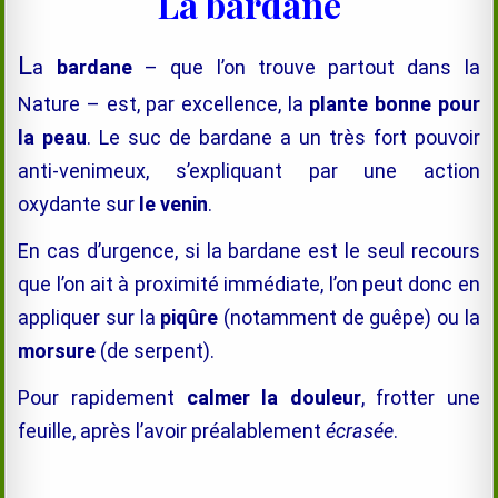
La bardane
L
a
bardane
– que l’on trouve partout dans la
Nature – est, par excellence, la
plante bonne pour
la peau
. Le suc de bardane a un
très for
t
pouvoir
anti-venimeux, s’expliquant par une action
oxydante sur
le venin
.
En cas d’urgence, si la bardane est le seul recours
que l’on ait à proximité immédiate, l’on peut donc en
appliquer sur la
piqûre
(notamment de guêpe) ou la
morsure
(de serpent).
Pour
rapidement
calmer la douleu
r
, f
rotter une
feuille, après l’avoir préalablement
écrasée
.