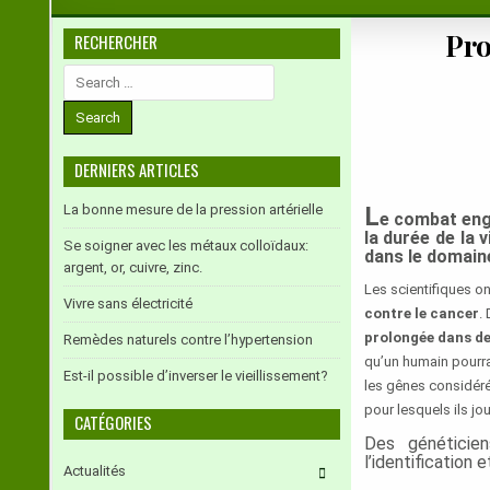
Pro
RECHERCHER
Search
for:
DERNIERS ARTICLES
La bonne mesure de la pression artérielle
L
e combat enga
la durée de la
Se soigner avec les métaux colloïdaux:
dans le domain
argent, or, cuivre, zinc.
Les scientifiques on
Vivre sans électricité
contre le cancer
.
prolongée dans de
Remèdes naturels contre l’hypertension
qu’un humain pourrai
Est-il possible d’inverser le vieillissement?
les gênes considéré
pour lesquels ils jo
CATÉGORIES
Des généticie
l’identification e
Actualités