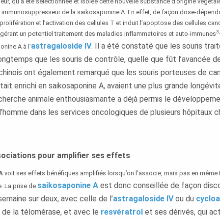
ur, qu’a été sélectionnée et isolée cette nouvelle substance d’origine végétal
t immunosuppresseur de la saikosaponine A. En effet, de façon dose-dépendan
 prolifération et l’activation des cellules T et induit l’apoptose des cellules ca
3,
gérant un potentiel traitement des maladies inflammatoires et auto-immunes
astragaloside IV
. Il a été constaté que les souris trai
nine A à l’
ngtemps que les souris de contrôle, quelle que fût l’avancée de
chinois ont également remarqué que les souris porteuses de can
tait enrichi en saikosaponine A, avaient une plus grande longévit
echerche animale enthousiasmante a déjà permis le développem
l’homme dans les services oncologiques de plusieurs hôpitaux ch
ociations pour amplifier ses effets
A
voit ses effets bénéfiques amplifiés lorsqu’on l’associe, mais pas en même 
saikosaponine A
est donc conseillée de façon disc
. La prise de
semaine sur deux, avec celle de l’
astragaloside IV
ou du
cycloa
 de la télomérase, et avec le
resvératrol
et ses dérivés, qui ac