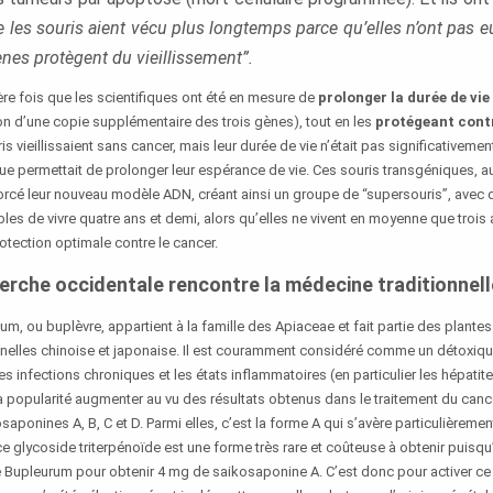
les souris aient vécu plus longtemps parce qu’elles n’ont pas e
nes protègent du vieillissement”.
re fois que les scientifiques ont été en mesure de
prolonger la durée de vie
ion d’une copie supplémentaire des trois gènes), tout en les
protégeant contr
is vieillissaient sans cancer, mais leur durée de vie n’était pas significativemen
ique permettait de prolonger leur espérance de vie. Ces souris transgéniques, a
forcé leur nouveau modèle ADN, créant ainsi un groupe de “supersouris”, avec 
les de vivre quatre ans et demi, alors qu’elles ne vivent en moyenne que trois a
otection optimale contre le cancer.
erche occidentale rencontre la médecine traditionnel
m, ou buplèvre, appartient à la famille des Apiaceae et fait partie des plantes
nelles chinoise et japonaise. Il est couramment considéré comme un détoxiquan
 les infections chroniques et les états inflammatoires (en particulier les hépati
a popularité augmenter au vu des résultats obtenus dans le traitement du canc
osaponines A, B, C et D. Parmi elles, c’est la forme A qui s’avère particulièreme
 ce glycoside triterpénoïde est une forme très rare et coûteuse à obtenir puisqu’
upleurum pour obtenir 4 mg de saikosaponine A. C’est donc pour activer ce 