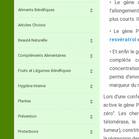
• Le gène d
Aliments Bénéfiques
l’allongemen
plus courts. I
Articles Choisis
• Le gène P
resvératrol
Beauté Naturelle
• Et enfin le 
Compléments Alimentaires
complète ce
concentratio
Fruits et Légumes Bénéfiques
permis d’env
marqueur du ni
Hygiène Interne
Lors d’une confé
Plantes
active le gène P
zéro”. Les che
Prévention
télomérase, le
tumeur), constit
Protections
la régression de