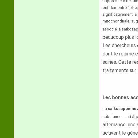
suppresseur de tume
ont démontré l’effe
significativement la
mitochondriale, sug
associé la saikosapo
beaucoup plus lo
Les chercheurs 
dont le régime é
saines. Cette r
traitements sur 
Les bonnes ass
La
saikosaponine 
substances anti-âge
alternance, une 
activent le gène