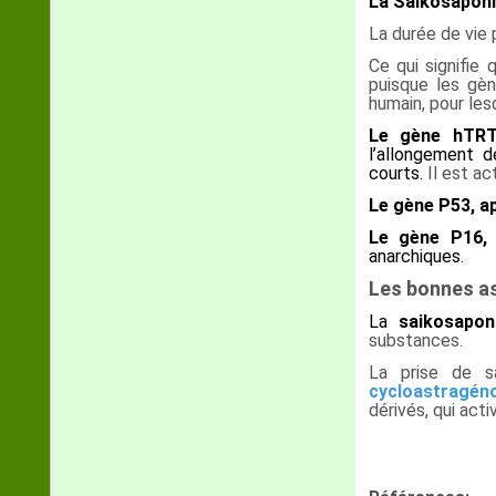
La Saikosaponi
La durée de vie 
Ce qui signifie 
puisque les gè
humain, pour lesq
Le gène hTRT
l’allongement d
courts.
Il est ac
Le gène P53, a
Le gène P16,
l
anarchiques.
Les bonnes as
La
saikosapon
substances.
La prise de s
cycloastragéno
dérivés, qu
i act