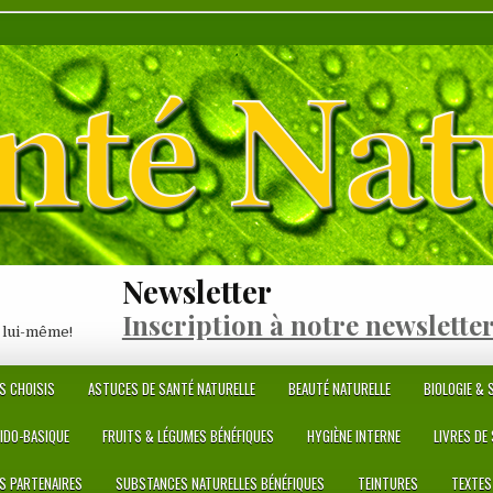
Newsletter
Inscription à notre newslette
 lui-même!
S CHOISIS
ASTUCES DE SANTÉ NATURELLE
BEAUTÉ NATURELLE
BIOLOGIE & S
CIDO-BASIQUE
FRUITS & LÉGUMES BÉNÉFIQUES
HYGIÈNE INTERNE
LIVRES DE
ES PARTENAIRES
SUBSTANCES NATURELLES BÉNÉFIQUES
TEINTURES
TEXTES