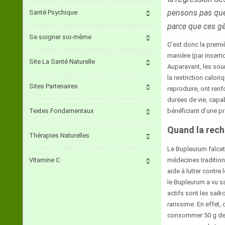
pensons pas que 
Santé Psychique
parce que ces gè
Se soigner soi-même
C’est donc la premiè
manière (par insert
Site La Santé Naturelle
Auparavant, les sour
la restriction calor
Sites Partenaires
reproduire, ont ren
durées de vie, capab
Textes Fondamentaux
bénéficiant d’une pr
Quand la rech
Thérapies Naturelles
Le Bupleurum falcatu
Vitamine C
médecines tradition
aide à lutter contre
le Bupleurum a vu s
actifs sont les saik
rarissime. En effet,
consommer 50 g de B