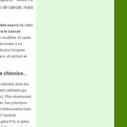
u de cancer, mais
 des souris
de cette
e le cancer
.
t modifiée. Et seule
utorisées à se
de plus longues
ns, et surtout en
le chinoise…
 utilisées dans les
t cellulaire qui
tes). Plus récemment,
er. Ses principes
nt intéressante mais
il faudrait
gène P16, le gène
2