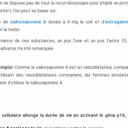
n ne dispose pas de tout le recul nécessaire pour établir un pro
strict, l’on peut se baser sur:
se de
saikosaponine A
dosée à 4 mg le soir et d’
astragalos
l
le matin.
nance de ces substances, un jour l’une et un jour l’autre. Et,
 adverse n’a été remarquée.
emploi
: Comme la saikosaponine A est un vasodilatateur, compara
tilisant des vasodilatateurs coronariens, les femmes enceinte
nir d’utiliser la saikosaponine A.
cellulaire allonge la durée de vie en activant le gène p16