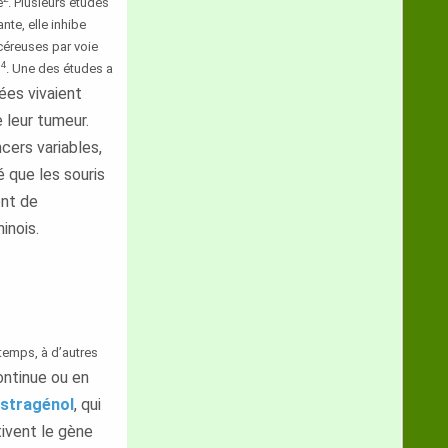
e
. Plusieurs études
te, elle inhibe
ncéreuses par voie
 4
. Une des études a
tées vivaient
 leur tumeur.
cers variables,
é que les souris
ent de
inois.
temps, à d’autres
ontinue ou en
stragénol
, qui
tivent le gène