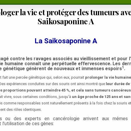
loger la vie et protéger des tumeurs ave
Saikosaponine A
La Saikosaponine A
gé contre les ravages associés au vieillissement et pour 
 vie humaine connaît une perpétuelle effervescence. Les de
1
e génétique génèrent de nouveaux et immenses espoirs
.
t fait une percée génétique qui, selon eux, pourrait
prolonger la vie humaine
 Des expériences conduites sur des souris ont ainsi montré que
leur durée de 
s proportions pouvant atteindre 45 %, et cela sans tumeurs cancéreus
t vivre, sous certaines conditions, jusqu’à
un âge proche de 125 ans et sa
s comme responsables sont naturellement présents à la fois chez la souris et 
uent des rôles identiques.
ns ou des experts en cancérologie arrivent aux mêmes c
t l’utilisation de ces gènes: