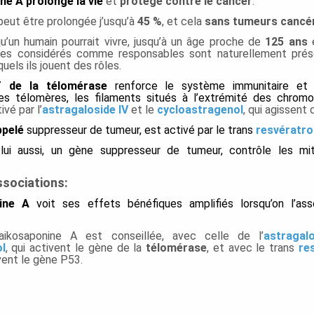
ne A
prolonge la vie
et
protège contre le cancer
.
peut être prolongée j’usqu’à
45 %
, et cela
sans tumeurs cancé
qu’un humain pourrait vivre, jusqu’à un âge proche de
125 ans
nes considérés comme responsables sont naturellement prése
uels ils jouent des rôles.
 de la télomérase
renforce le système immunitaire et 
es télomères, les filaments situés à l’extrémité des chrom
tivé par
l’
astragaloside IV
et le
cycloastragenol
, qui agissent 
ppelé
suppresseur de tumeur, est activé par le trans
resvératro
ui aussi, un gène suppresseur de tumeur, contrôle les mit
sociations:
ine A
voit ses effets bénéfiques amplifiés lorsqu’on l’ass
aikosaponine A est con
seillée, avec celle de l’
astragal
l
, qui activent le gène de la
télomérase
, et avec le trans
re
ivent le gène P53.