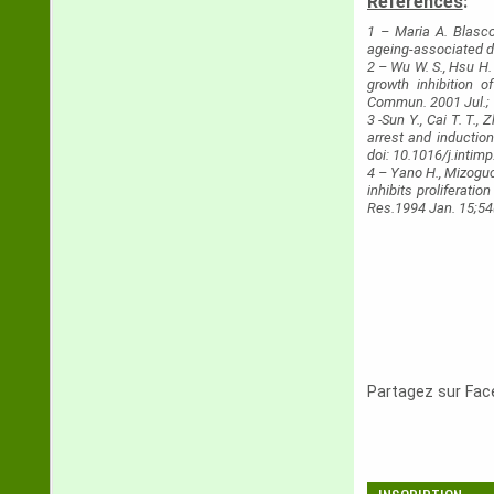
Références
:
1 – Maria A. Blasco
ageing‐associated de
2 – Wu W. S., Hsu H.
growth inhibition 
Commun. 2001 Jul.; 
3 -Sun Y., Cai T. T.,
arrest and inductio
doi: 10.1016/j.intim
4 – Yano H., Mizoguc
inhibits proliferati
Res.1994 Jan. 15;54(
Partagez sur Fa