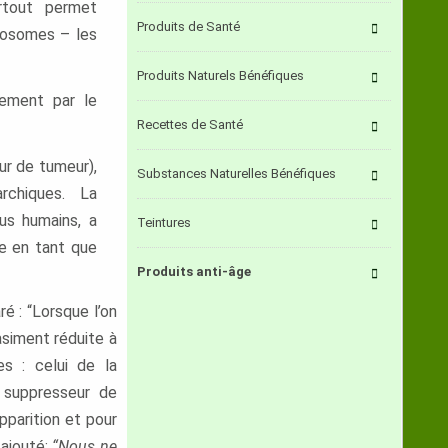
rtout permet
Produits de Santé
mosomes – les
Produits Naturels Bénéfiques
uement par le
Recettes de Santé
r de tumeur),
Substances Naturelles Bénéfiques
rchiques. La
us humains, a
Teintures
e en tant que
Produits anti-âge
é : “Lorsque l’on
asiment réduite à
es : celui de la
 suppresseur de
pparition et pour
 ajouté:
“Nous ne