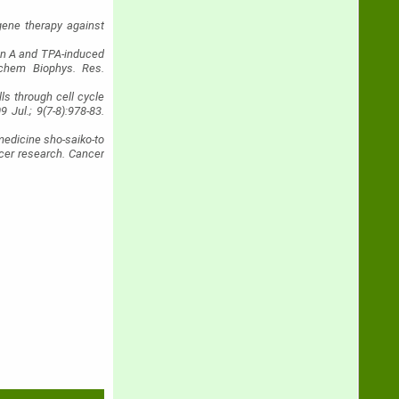
gene therapy against
nin A and TPA-induced
ochem Biophys. Res.
lls through cell cycle
Jul.; 9(7-8):978-83.
medicine sho-saiko-to
ncer research. Cancer