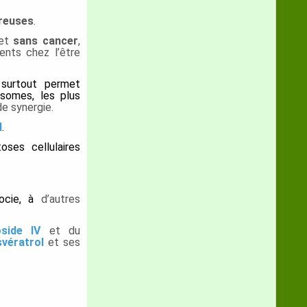
reuses
.
et
sans cancer
,
nts chez l’être
surtout permet
osomes, les plus
de synergie.
l
.
oses cellulaires
ocie, à
d’autres
oside IV
et du
svératrol
et ses