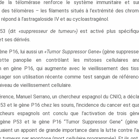
e la télomérase renforce le système immunitaire et su
t des télomères – les filaments situés à l’extrémité des chro
l répond à l’astragaloside IV et au cycloastragénol.
53 (dit
«suppresseur de tumeur»)
est activé plus spécifiq
et ses dérivés.
gène P16, lui aussi un
«Tumor Suppressor Gene»
(gène suppresseu
tte panoplie en contrôlant les mitoses cellulaires ana
n en gène P16, qui augmente avec le vieillissement des tiss
isager son utilisation récente comme test sanguin de référenc
veau de vieillissement cellulaire.
rence, Manuel Serrano, un chercheur espagnol du CNIO, a déclar
53 et le gène P16 chez les souris, l’incidence du cancer est qu
rcheurs espagnols ont conclu que l’activation de trois gèn
 gène P53 et le gène P16 “Tumor Suppressor Gene” (gène
uaient un appoint de grande importance dans la lutte contre l’a
s tumeurs par apoptose (mort cellulaire programmée). Et ils ont