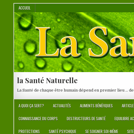
Skip
ACCUEIL
to
content
la Santé Naturelle
La Santé de chaque être humain dépend en premier lieu … de
A QUOI ÇA SERT?
ACTUALITÉS
ALIMENTS BÉNÉFIQUES
ARTICLE
CONNAISSANCE DU CORPS
DESTRUCTEURS DE SANTÉ
EQUILIBRE A
PROTECTIONS
SANTÉ PSYCHIQUE
SE SOIGNER SOI-MÊME
SIT