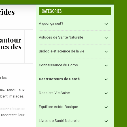
cides
CATÉGORIES
A quoi ça sert?
Astuces de Santé Naturelle
(autour
mes des
Biologie et science de la vie
Connaissance du Corps
 les
Destructeurs de Santé
ue»
tendu aux
Dossiers Vie Saine
ombent malades,
Equilibre Acido-Basique
 Reconnaissance
 racontent leur
Livres de Santé Naturelle