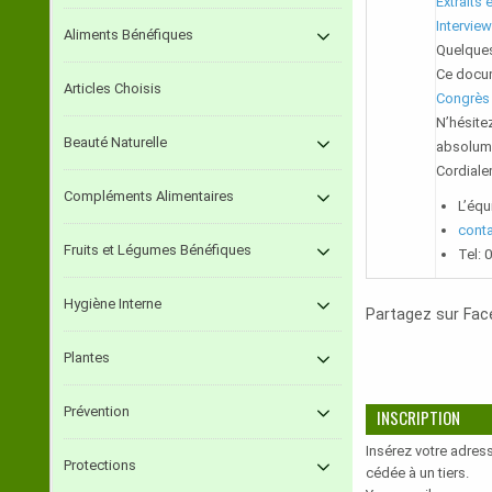
Extraits 
Interview
Aliments Bénéfiques
Quelques
Ce docume
Articles Choisis
Congrès 
N’hésitez
Beauté Naturelle
absolume
Cordiale
Compléments Alimentaires
L’équ
cont
Fruits et Légumes Bénéfiques
Tel: 
Hygiène Interne
Partagez sur Fa
Plantes
Prévention
INSCRIPTION
Insérez votre adress
Protections
cédée à un tiers.