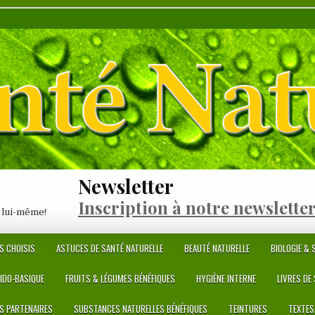
Newsletter
Inscription à notre newslette
 lui-même!
S CHOISIS
ASTUCES DE SANTÉ NATURELLE
BEAUTÉ NATURELLE
BIOLOGIE & S
CIDO-BASIQUE
FRUITS & LÉGUMES BÉNÉFIQUES
HYGIÈNE INTERNE
LIVRES DE
ES PARTENAIRES
SUBSTANCES NATURELLES BÉNÉFIQUES
TEINTURES
TEXTES