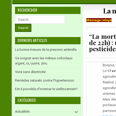
La m
RECHERCHER
Search
Message relayé
for:
“La mort 
DERNIERS ARTICLES
de 22h) :
pesticide
La bonne mesure de la pression artérielle
Se soigner avec les métaux colloïdaux:
argent, or, cuivre, zinc.
Bonjour,
Le
17 av
Vivre sans électricité
agricult
Remèdes naturels contre l’hypertension
Réalisé
agricult
Est-il possible d’inverser le vieillissement?
victimes 
CATÉGORIES
Mais des
professi
parcours
Actualités