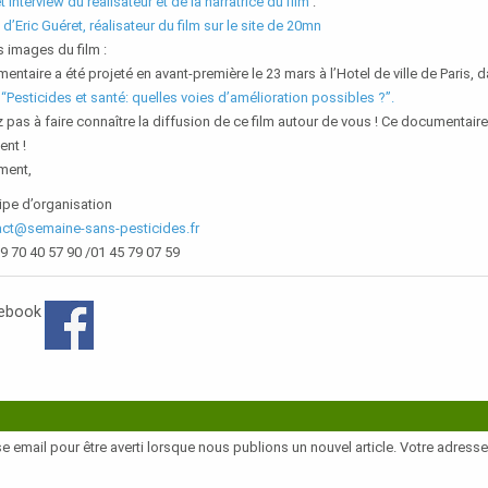
et interview du réalisateur et de la narratrice du film
:
 d’Eric Guéret, réalisateur du film sur le site de 20mn
 images du film :
ntaire a été projeté en avant-première le 23 mars à l’Hotel de ville de Paris, 
“Pesticides et santé: quelles voies d’amélioration possibles ?”.
 pas à faire connaître la diffusion de ce film autour de vous ! Ce documentaire 
nt !
ment,
ipe d’organisation
act@semaine-sans-pesticides.fr
09 70 40 57 90 /01 45 79 07 59
cebook
e email pour être averti lorsque nous publions un nouvel article. Votre adress