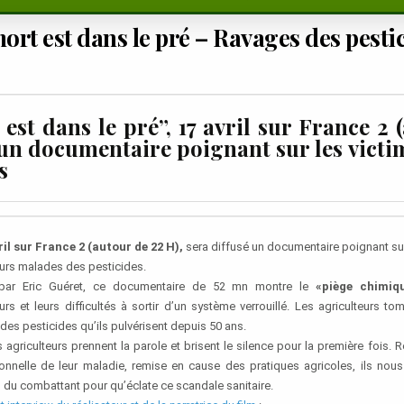
ort est dans le pré – Ravages des pesti
est dans le pré”, 17 avril sur France 2 
 un documentaire poignant sur les victi
s
ril sur France 2 (autour de 22 H),
sera diffusé un documentaire poignant sur
eurs malades des pesticides.
 par Eric Guéret, ce documentaire de 52 mn montre le
«piège chimiq
eurs et leurs difficultés à sortir d’un système verrouillé. Les agriculteurs t
des pesticides qu’ils pulvérisent depuis 50 ans.
 agriculteurs prennent la parole et brisent le silence pour la première fois.
onnelle de leur maladie, remise en cause des pratiques agricoles, ils nous
 du combattant pour qu’éclate ce scandale sanitaire.