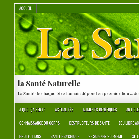
Skip
ACCUEIL
to
content
la Santé Naturelle
La Santé de chaque être humain dépend en premier lieu … de
A QUOI ÇA SERT?
ACTUALITÉS
ALIMENTS BÉNÉFIQUES
ARTICLE
CONNAISSANCE DU CORPS
DESTRUCTEURS DE SANTÉ
EQUILIBRE A
PROTECTIONS
SANTÉ PSYCHIQUE
SE SOIGNER SOI-MÊME
SIT