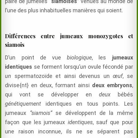
paire de jumelles
“siamoises”
venues au monde
de
l’une des plus inhabituelles manières qui soient.
Différences entre jumeaux monozygotes et
siamois
D’un point de vue
biologique
, les
jumeaux
identiques
se forment lorsqu’
un
ovule fécondé par
un
spermatozoïde et ainsi devenus un
œuf
, se
divise{nt} en deux, formant ainsi
deux embryons
,
qui vont se développer en
deux
bébés
génétiquement
identiques en tous points. Les
jumeaux
“siamois”
se développent de la même
façon que les jumeaux
identiques
, sauf que pour
une raison inconnue, ils ne se séparent pas