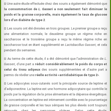
¤ Une autre étude effectuée chez des souris a également démontré que
la consommation de
L. Gasseri
a non seulement fait diminuer le
poids et la graisse corporelle, mais également le taux de glucose
lors d’un diabète de type 2
.
¤ Les souris ont été divisées en trois groupes. Le premier groupe a reçu
une alimentation normale, le deuxième groupe un régime riche en
saccharose et le troisième groupe a reçu le même régime riche en
saccharose tout en étant supplémenté en
Lactobacillus Gasseri
, et cela
pendant dix semaines.
¤ Au terme de cette étude, il a été démontré que l’administration de
L.
Gasseri
, d’une part a
réduit considérablement le poids du corps et
celui du tissu adipeux
des souris supplémentées et d’autre part a
permis de révéler une
réelle activité «antidiabétique de type 2
».
¤ Les adipocytes sous-cutanés sont la principale source de leptine et
d’adiponectine. La leptine est une hormone adipocytaire qui contrôle le
poids par la régulation de la prise alimentaire et la dépense énergétique.
La concentration en leptine est intimement corrélée avec le pourcentage
de graisse corporelle et les taux sériques les plus élevés sont toujours
retrouvés chez les personnes obèses. Selon cette étude,