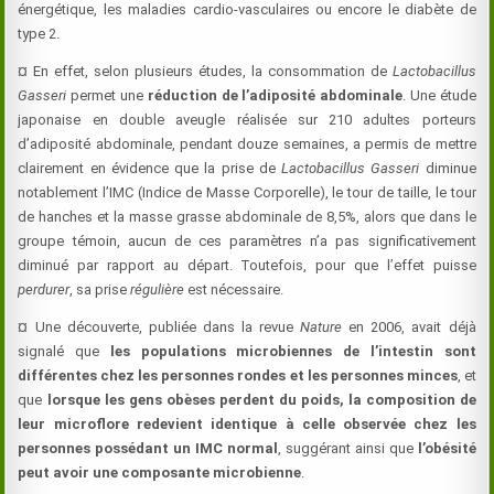
énergétique, les maladies cardio-vasculaires ou encore le diabète de
type 2.
¤ En effet, selon plusieurs études, la consommation de
Lactobacillus
Gasseri
permet une
réduction de l’adiposité abdominale
. Une étude
japonaise en double aveugle réalisée sur 210 adultes porteurs
d’adiposité abdominale, pendant douze semaines, a permis de mettre
clairement en évidence que la prise de
Lactobacillus Gasseri
diminue
notablement l’IMC (Indice de Masse Corporelle), le tour de taille, le tour
de hanches et la masse grasse abdominale de 8,5%, alors que dans le
groupe témoin, aucun de ces paramètres n’a pas significativement
diminué par rapport au départ. Toutefois, pour que l’effet puisse
perdurer
, sa prise
régulière
est nécessaire.
¤ Une découverte, publiée dans la revue
Nature
en 2006, avait déjà
signalé que
les populations microbiennes de l’intestin sont
différentes chez les personnes rondes et les personnes minces
, et
que
lorsque les gens obèses perdent du poids, la composition de
leur microflore redevient identique à celle observée chez les
personnes possédant un IMC normal
, suggérant ainsi que
l’obésité
peut avoir une composante microbienne
.