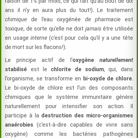
raison de 1% par mois, ce qui fait qu’au bout de dix
ans il n’y en aura plus du tout!). Le traitement
chimique
de l’eau oxygénée
de pharmacie
est
toxique, de sorte qu’elle ne doit
jamais
être utilisée
en usage
interne
(c’est pour cela qu’il y a une tête
de mort sur les flacons!).
Le principe actif de l’
oxygène
naturellement
stabilisé
est le
chlorite de sodium
, qui, dans
l’organisme, se transforme en
bi-oxyde de chlore
.
Le bi-oxyde de chlore est l’un des composants
chimiques que le système immunitaire génère
naturellement pour intensifier son action. Il
participe à la
destruction des micro-organismes
anaérobies
(c’est-à-dire capables de vivre sans
oxygène) comme les bactéries pathogènes