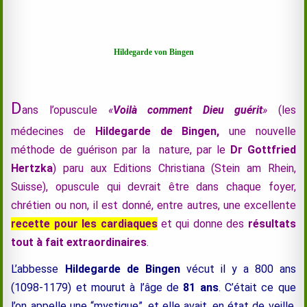
Hildegarde von Bingen
D
ans l’opuscule
«
Voilà comment Dieu guérit
»
(les
médecines de
Hildegarde de Bingen,
une nouvelle
méthode de guérison par la nature, par le
Dr Gottfried
Hertzka
) paru aux Editions Christiana (Stein am Rhein,
Suisse), opuscule qui devrait être dans chaque foyer,
chrétien ou non, il est donné, entre autres, une
excellente
recette pour les cardiaques
et qui donne des
résultats
tout à fait extraordinaires
.
L’abbesse
Hildegarde de Bingen
vécut il y a 800 ans
(1098-1179) et mourut à l’âge de
81 ans
. C’était ce que
l’on appelle une “mystique”, et elle avait, en état de veille,