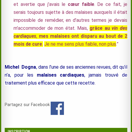
et avertie que j’avais le
cœur faible
. De ce fait, je
serais toujours sujette à des malaises auxquels il était
impossible de remédier, en d’autres termes je devais
m’accommoder de mon état. Mais,
grâce au
vin des
cardiaques
,
m
es malaises ont disparu au bout de 2
mois de cur
e
.
Je
ne me sens plus faible, non plus
.”
Michel Dogna
, dans l’une de ses anciennes revues, dit qu’il
n’a, pour les
malaises cardiaques
, jamais trouvé de
traitement plus efficace que cette recette.
Partagez sur Facebook
INSCRIPTION