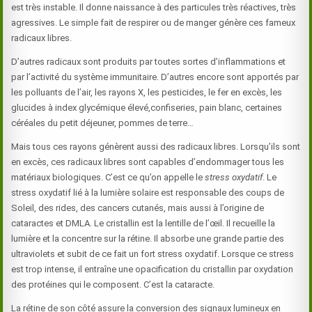
est très instable. Il donne naissance à des particules très réactives, très
agressives. Le simple fait de respirer ou de manger génère ces fameux
radicaux libres.
D’autres radicaux sont produits par toutes sortes d’inflammations et
par l’activité du système immunitaire. D’autres encore sont apportés par
les polluants de l’air, les rayons X, les pesticides, le fer en excès, les
glucides à index glycémique élevé,confiseries, pain blanc, certaines
céréales du petit déjeuner, pommes de terre…
Mais tous ces rayons génèrent aussi des radicaux libres. Lorsqu’ils sont
en excès, ces radicaux libres sont capables d’endommager tous les
matériaux biologiques. C’est ce qu’on appelle le
stress oxydatif
. Le
stress oxydatif lié à la lumière solaire est responsable des coups de
Soleil, des rides, des cancers cutanés, mais aussi à l’origine de
cataractes et DMLA. Le cristallin est la lentille de l’œil. Il recueille la
lumière et la concentre sur la rétine. Il absorbe une grande partie des
ultraviolets et subit de ce fait un fort stress oxydatif. Lorsque ce stress
est trop intense, il entraîne une opacification du cristallin par oxydation
des protéines qui le composent. C’est la cataracte.
La rétine de son côté assure la conversion des signaux lumineux en