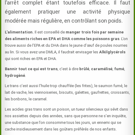
l’arrêt complet étant toutefois efficace. Il faut
également pratiquer une activité physique
modérée mais régulière, en contrôlant son poids.
L’alimentation.
Il est conseillé de
manger trois fois par semaine
des aliments riches en EPA et DHA comme les poissons gras
. L’on
trouve aussi de l’EPA et du DHA dans le jaune d’œuf de poules nourries
au lin. Si vous avez une DMLA, il faudrait envisager les
Alkilglycérols
qui sont riches en EPA et DHA.
Bannir tout ce qui est trans
, c’est à dire
brûlé
,
caramélisé
,
fumé
,
hydrogèné
.
Le trans c’est aussi l’huile trop chauffée (les frites), le saumon fumé, le
lait de vache, les viennoiseries, biscuits, galettes, gaufrettes, croissants,
les bonbons, le caramel.
Les acides gras trans sont un poison, un tueur silencieux qui sévit dans
nos assiettes depuis des années, sans que personne ne s’en inquiète,
une substance que l’on consomme tous les jours, un ennemi qui se
cache insidieusement dans les goûters préférés de nos enfants.