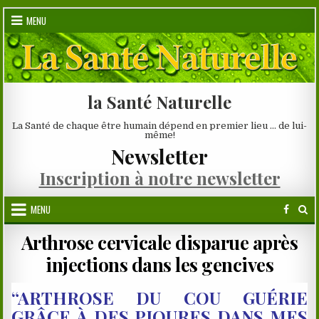
Skip
MENU
to
content
la Santé Naturelle
La Santé de chaque être humain dépend en premier lieu … de lui-
même!
Newsletter
Inscription à notre newsletter
MENU
Arthrose cervicale disparue après
injections dans les gencives
“ARTHROSE DU COU GUÉRIE
GRÂCE À DES PIQURES DANS MES