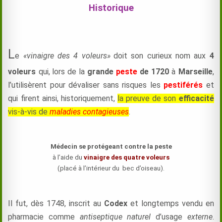
Historique
L
e
«vinaigre des 4 voleurs»
doit son curieux nom aux
4
voleurs
qui,
lors de la
grande
peste
de 1720
à
Marseille
,
l’utilisèrent pour dévaliser sans risques les
pestiférés
et
qui firent ainsi, historiquement,
la preuve de son
efficacité
vis-à-vis de
maladies contagieuses
.
Médecin se protégeant contre la peste
à l’aide du
vinaigre des quatre voleurs
(placé à l’intérieur du bec d’oiseau).
Il fut, dès 1748, inscrit au
Codex
et longtemps vendu en
pharmacie comme
antiseptique naturel
d’usage
externe
.