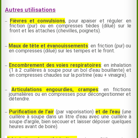
Autres utilisations
Fièvres et convulsions
, pour apaiser et réguler: en
–
friction (pur) ou en compresses tièdes (dilué) sur le
front et les attaches (chevilles, poignets).
Maux de tête et évanouissements
: en friction (pur) ou
–
en compresses (dilué) sur les tempes et le front.
Encombrement des voies respiratoires
: en inhalation
–
(1 à 2 cuillères à soupe pour un bol d’eau bouillante) et
en compresses chaudes sur la poitrine (eau + vinaigre).
Articulations engourdies, crampes
: en frictions
–
journalières ou en compresses pour décongestionner et
détendre.
Purification de l’air
(par vaporisation)
et de l’eau
(une
–
cuillère à soupe dans un litre d’eau avec une cuillère à
soupe d’argile, bien secouer et laisser déposer quelques
heures avant de boire).