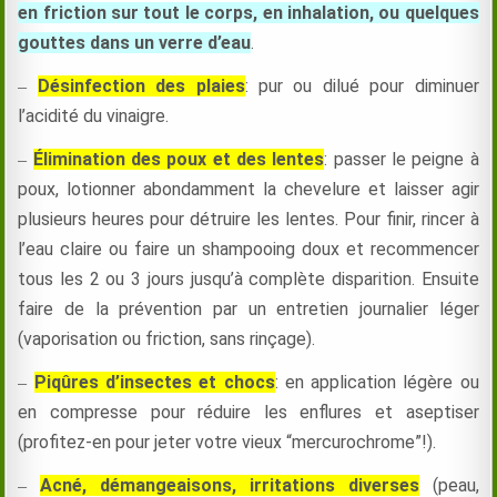
en friction sur tout le corps, en inhalation, ou quelques
gouttes dans un verre d’eau
.
Désinfection des plaies
: pur ou dilué pour diminuer
–
l’acidité du vinaigre.
É
limination des poux et des lentes
: passer le peigne à
–
poux, lotionner abondamment la chevelure et laisser agir
plusieurs heures pour détruire les lentes. Pour finir, rincer à
l’eau claire ou faire un shampooing doux et recommencer
tous les 2 ou 3 jours jusqu’à complète disparition. Ensuite
faire de la prévention par un entretien journalier léger
(vaporisation ou friction, sans rinçage).
Piqûres d’insectes et chocs
: en application légère ou
–
en compresse pour réduire les enflures et aseptiser
(profitez-en pour jeter votre vieux “mercurochrome”!).
Acné, démangeaisons, irritations diverses
(peau,
–