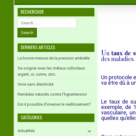
RECHERCHER
Search
for:
DERNIERS ARTICLES
U
n
taux de s
des maladies.
La bonne mesure de la pression artérielle
Se soigner avec les métaux colloïdaux:
argent, or, cuivre, zinc.
Un protocole e
va être dû à u
Vivre sans électricité
Remèdes naturels contre l’hypertension
Le taux
de su
Est-il possible d’inverser le vieillissement?
exemple, de 
vasculaire, u
CATÉGORIES
quelles qu’elle
Actualités