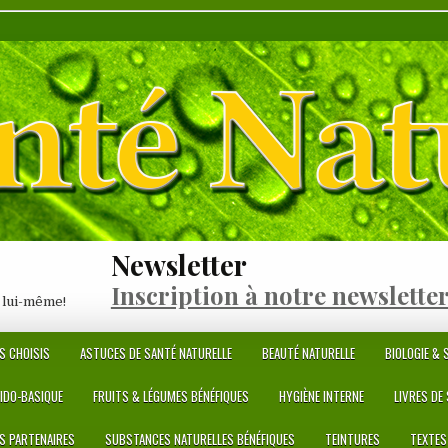
Newsletter
Inscription à notre newslette
 lui-même!
S CHOISIS
ASTUCES DE SANTÉ NATURELLE
BEAUTÉ NATURELLE
BIOLOGIE & S
CIDO-BASIQUE
FRUITS & LÉGUMES BÉNÉFIQUES
HYGIÈNE INTERNE
LIVRES DE
ES PARTENAIRES
SUBSTANCES NATURELLES BÉNÉFIQUES
TEINTURES
TEXTES