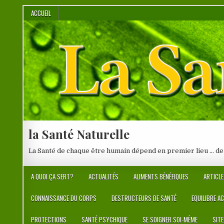
Skip
ACCUEIL
to
content
la Santé Naturelle
La Santé de chaque être humain dépend en premier lieu … de
A QUOI ÇA SERT?
ACTUALITÉS
ALIMENTS BÉNÉFIQUES
ARTICLE
CONNAISSANCE DU CORPS
DESTRUCTEURS DE SANTÉ
EQUILIBRE A
PROTECTIONS
SANTÉ PSYCHIQUE
SE SOIGNER SOI-MÊME
SIT