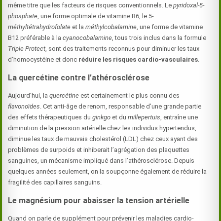
même titre que les facteurs de risques conventionnels. Le
pyridoxal-5-
phosphate
, une forme optimale de vitamine B6, le
5-
méthyltétrahydrofolate
et la
méthylcobalamine
, une forme de vitamine
B12 préférable à la
cyanocobalamine
, tous trois inclus dans la formule
Triple Protect
, sont des traitements reconnus pour diminuer les taux
d’homocystéine et donc
réduire les risques cardio-vasculaires
.
La quercétine contre l’athérosclérose
Aujourd’hui, la
quercétine
est certainement le plus connu des
flavonoïdes
. Cet anti-âge de renom, responsable d’une grande partie
des effets thérapeutiques du
ginkgo
et du
millepertuis
, entraîne une
diminution de la pression artérielle chez les individus hypertendus,
diminue les taux de mauvais cholestérol (LDL) chez ceux ayant des
problèmes de surpoids et inhiberait l’agrégation des plaquettes
sanguines, un mécanisme impliqué dans l’athérosclérose. Depuis
quelques années seulement, on la soupçonne également de réduire la
fragilité des capillaires sanguins.
Le magnésium pour abaisser la tension artérielle
Quand on parle de supplément pour prévenir les maladies cardio-