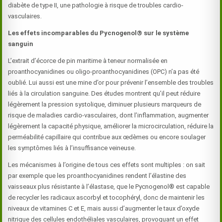
diabète de type II, une pathologie à risque de troubles cardio-
vasculaires.
Les effets incomparables du Pycnogenol® sur le système
sanguin
L’extrait d’écorce de pin maritime à teneur normalisée en
proanthocyanidines ou oligo-proanthocyanidines (OPC) n’a pas été
oublié. Lui aussi est une mine d’or pour prévenir l’ensemble des troubles
liés à la circulation sanguine. Des études montrent qu’il peut réduire
légèrement la pression systolique, diminuer plusieurs marqueurs de
risque de maladies cardio-vasculaires, dont l’inflammation, augmenter
légèrement la capacité physique, améliorer la microcirculation, réduire la
perméabilité capillaire qui contribue aux œdèmes ou encore soulager
les symptômes liés à l’insuffisance veineuse.
Les mécanismes à l’origine de tous ces effets sont multiples : on sait
par exemple que les proanthocyanidines rendent l’élastine des
vaisseaux plus résistante à l’élastase, que le Pycnogenol® est capable
de recycler les radicaux ascorbyl et tocophéryl, donc de maintenir les
niveaux de vitamines C et E, mais aussi d’augmenter le taux d’oxyde
nitrique des cellules endothéliales vasculaires, provoquant un effet