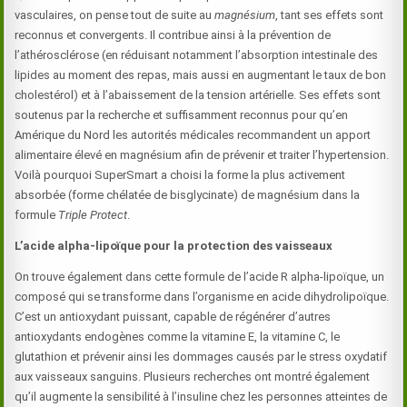
vasculaires, on pense tout de suite au
magnésium
, tant ses effets sont
reconnus et convergents. Il contribue ainsi à la prévention de
l’athérosclérose (en réduisant notamment l’absorption intestinale des
lipides au moment des repas, mais aussi en augmentant le taux de bon
cholestérol) et à l’abaissement de la tension artérielle. Ses effets sont
soutenus par la recherche et suffisamment reconnus pour qu’en
Amérique du Nord les autorités médicales recommandent un apport
alimentaire élevé en magnésium afin de prévenir et traiter l’hypertension.
Voilà pourquoi SuperSmart a choisi la forme la plus activement
absorbée (forme chélatée de bisglycinate) de magnésium dans la
formule
Triple Protect
.
L’acide alpha-lipoïque pour la protection des vaisseaux
On trouve également dans cette formule de l’acide R alpha-lipoïque, un
composé qui se transforme dans l’organisme en acide dihydrolipoïque.
C’est un antioxydant puissant, capable de régénérer d’autres
antioxydants endogènes comme la
vitamine E
, la vitamine C, le
glutathion et prévenir ainsi les dommages causés par le stress oxydatif
aux vaisseaux sanguins. Plusieurs recherches ont montré également
qu’il augmente la sensibilité à l’insuline chez les personnes atteintes de