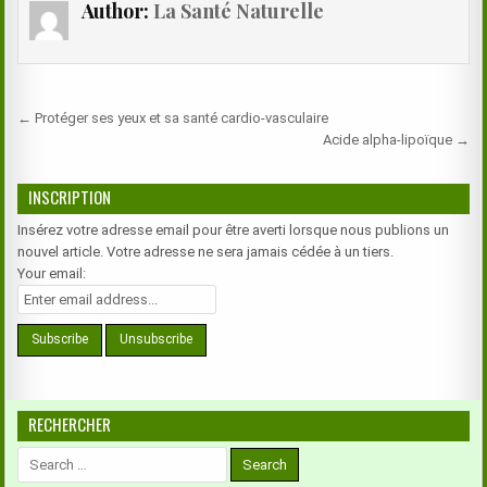
Author:
La Santé Naturelle
Navigation
← Protéger ses yeux et sa santé cardio-vasculaire
de
Acide alpha-lipoïque →
l’article
INSCRIPTION
Insérez votre adresse email pour être averti lorsque nous publions un
nouvel article. Votre adresse ne sera jamais cédée à un tiers.
Your email:
RECHERCHER
Search
for: