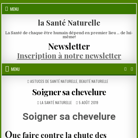
Skip
MENU
to
content
la Santé Naturelle
La Santé de chaque être humain dépend en premier lieu … de lui-
même!
Newsletter
Inscription à notre newsletter
MENU
POSTED
ASTUCES DE SANTÉ NATURELLE
,
BEAUTÉ NATURELLE
IN
Soigner sa chevelure
AUTHOR:
PUBLISHED
LA SANTÉ NATURELLE
5 AOÛT 2019
DATE:
Soigner sa chevelure
Q
ue faire contre la chute des