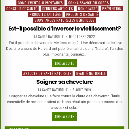
COMPLÉMENTS ALIMENTAIRES
CONNAISSANCE DU CORPS
Posted
CONSEILS DE SANTÉ
DERNIERS ARTICLES
NON CLASSÉ
PRÉVENTION
in
PRODUITS ANTI-ÂGE
PRODUITS DE SANTÉ
SUBSTANCES NATURELLES BÉNÉFIQUES
Est-il possible d’inverser le vieillissement?
AUTHOR:
PUBLISHED
LA SANTÉ NATURELLE
16 OCTOBRE 2022
DATE:
. Est-il possible d’inverser le vieillissement? Une découverte décisive
Des chercheurs de Harvard ont publié un article dans “Nature”, l’un des
plus importants journaux…
EST-
LIRE LA SUITE
IL
ASTUCES DE SANTÉ NATURELLE
BEAUTÉ NATURELLE
Posted
POSSIBLE
in
D’INVERSER
Soigner sa chevelure
LE
AUTHOR:
PUBLISHED
LA SANTÉ NATURELLE
5 AOÛT 2019
VIEILLISSEMENT?
DATE:
Soigner sa chevelure Que faire contre la chute des cheveux? L’huile
essentielle de romarin obtient de bons résultats pour la repousse des
cheveux et cela…
SOIGNER
LIRE LA SUITE
SA
CHEVELURE