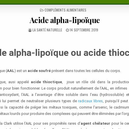
POSTED
COMPLÉMENTS ALIMENTAIRES
IN
Acide alpha-lipoïque
AUTHOR:
PUBLISHED
LA SANTÉ NATURELLE
14 SEPTEMBRE 2019
DATE:
de alpha-lipoïque ou acide thio
que (
AAL
) est un
acide soufré
présent dans toutes les cellules du corps.
ïque, ausi appelé
acide thioctique
, joue un rôle clé dans la productio
n pour bien fonctionner. Le corps produit naturellement de l’AAL, en infimes 
antioxydant, l’AAL a l’avantage d’être soluble dans l’eau (hydrosoluble) 
ui lui permet de neutraliser plusieurs types de
radicaux libres
, puisqu’il peu
ssi la capacité de piéger les métaux toxiques, comme l’arsenic, le cadmium 
taux lourds pour produire des complexes qui peuvent être éliminées par l’or
 Clark utilise l’AAL pour ses propriétés rares d’
agent chélateur
pour le cer