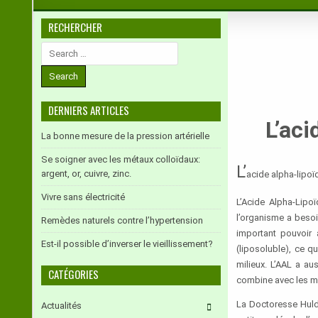
RECHERCHER
Search
for:
DERNIERS ARTICLES
L’aci
La bonne mesure de la pression artérielle
Se soigner avec les métaux colloïdaux:
L’
argent, or, cuivre, zinc.
acide alpha-lipoï
Vivre sans électricité
L’Acide Alpha-Lipo
l’organisme a besoi
Remèdes naturels contre l’hypertension
important pouvoir 
Est-il possible d’inverser le vieillissement?
(liposoluble), ce q
milieux. L’AAL a au
CATÉGORIES
combine avec les mé
La Doctoresse Hulda
Actualités