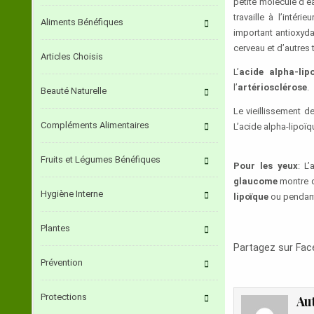
petite molécule d’e
travaille à l’intéri
Aliments Bénéfiques
important antioxyda
cerveau et d’autres 
Articles Choisis
L’
acide alpha-lip
l’
artériosclérose
.
Beauté Naturelle
Le vieillissement 
Compléments Alimentaires
L’acide alpha-lipoïq
Fruits et Légumes Bénéfiques
Pour les yeux
: L
glaucome
montre q
Hygiène Interne
lipoïque
ou pendan
Plantes
Partagez sur Fa
Prévention
Protections
Au