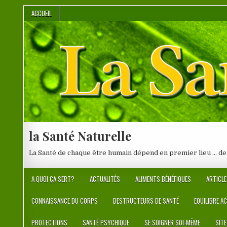
Skip
ACCUEIL
to
content
la Santé Naturelle
La Santé de chaque être humain dépend en premier lieu … de
A QUOI ÇA SERT?
ACTUALITÉS
ALIMENTS BÉNÉFIQUES
ARTICLE
CONNAISSANCE DU CORPS
DESTRUCTEURS DE SANTÉ
EQUILIBRE A
PROTECTIONS
SANTÉ PSYCHIQUE
SE SOIGNER SOI-MÊME
SIT