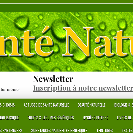
Newsletter
Inscription à notre newslette
 lui-même!
S CHOISIS
ASTUCES DE SANTÉ NATURELLE
BEAUTÉ NATURELLE
BIOLOGIE & S
CIDO-BASIQUE
FRUITS & LÉGUMES BÉNÉFIQUES
HYGIÈNE INTERNE
LIVRES DE
ES PARTENAIRES
SUBSTANCES NATURELLES BÉNÉFIQUES
TEINTURES
TEXTES