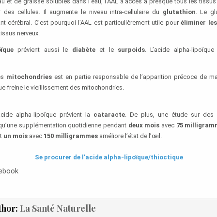
au et de graisse solubles dans l’eau, l’AAL a accès à presque tous les tissus
eur des cellules. Il augmente le niveau intra-cellulaire du
glutathion
. Le gl
nt cérébral. C’est pourquoi l’AAL est particulièrement utile pour
éliminer le
tissus nerveux.
oïque
prévient aussi le
diabète
et le
surpoids
. L’acide alpha-lipoïq
des
mitochondries
est en partie responsable de l’apparition précoce de mal
ue freine le vieillissement des mitochondries.
’acide alpha-lipoïque prévient la
cataracte
. De plus, une étude sur des
u’une supplémentation quotidienne pendant
deux mois
avec
75 milligra
t
un mois
avec
150 milligrammes
améliore l’état de l’œil.
.
Se procurer de l’acide alpha-lipoïque/thioctique
cebook
thor:
La Santé Naturelle