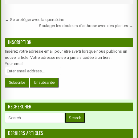
Navigation
← Se protéger avec la quercétine
de
Soulager les douleurs d’arthrose avec des plantes →
l’article
INSCRIPTION
Insérez votre adresse email pour être averti lorsque nous publions un
nouvel article. Votre adresse ne sera jamais cédée à un tiers.
Your email:
RECHERCHER
Search
for:
DERNIERS ARTICLES