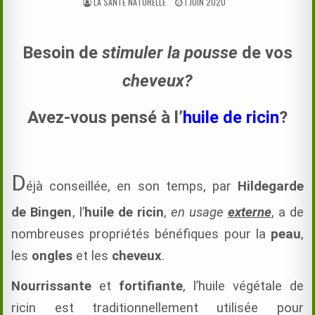
AUTHOR:
PUBLISHED
LA SANTÉ NATURELLE
1 JUIN 2020
DATE:
Besoin de
stimuler la pousse
de vos
cheveux?
Avez-vous pensé à l’
huile de ricin
?
D
éjà conseillée, en son temps, par
Hildegarde
de Bingen
, l’
huile de ricin
,
en usage
externe
, a de
nombreuses propriétés bénéfiques pour la
peau
,
les
ongles
et les
cheveux
.
Nourrissante
et
fortifiante
, l’huile végétale de
ricin est traditionnellement utilisée pour