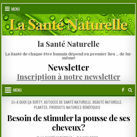
Skip
MENU
to
content
la Santé Naturelle
La Santé de chaque être humain dépend en premier lieu … de lui-
même!
Newsletter
Inscription à notre newsletter
MENU
POSTED
A QUOI ÇA SERT?
,
ASTUCES DE SANTÉ NATURELLE
,
BEAUTÉ NATURELLE
,
IN
PLANTES
,
PRODUITS NATURELS BÉNÉFIQUES
Besoin de stimuler la pousse de ses
cheveux?