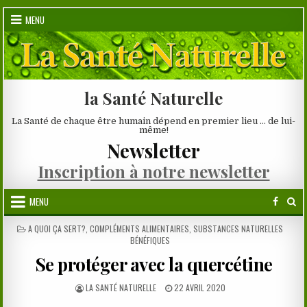
Skip
MENU
to
content
la Santé Naturelle
La Santé de chaque être humain dépend en premier lieu … de lui-
même!
Newsletter
Inscription à notre newsletter
MENU
POSTED
A QUOI ÇA SERT?
,
COMPLÉMENTS ALIMENTAIRES
,
SUBSTANCES NATURELLES
IN
BÉNÉFIQUES
Se protéger avec la quercétine
AUTHOR:
PUBLISHED
LA SANTÉ NATURELLE
22 AVRIL 2020
DATE: