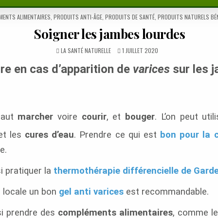
MENTS ALIMENTAIRES
,
PRODUITS ANTI-ÂGE
,
PRODUITS DE SANTÉ
,
PRODUITS NATURELS BÉ
Soigner les jambes lourdes
AUTHOR:
PUBLISHED
LA SANTÉ NATURELLE
1 JUILLET 2020
DATE:
ire en cas d’apparition de
varices
sur les 
 faut
marcher
voire
courir
, et
bouger
. L’on peut util
t les
cures d’eau
. Prendre ce qui est
bon pour la
e.
i pratiquer la
thermothérapie différencielle de Garde
n locale un bon
gel anti varices
est recommandable.
si prendre des
compléments alimentaires
, comme l