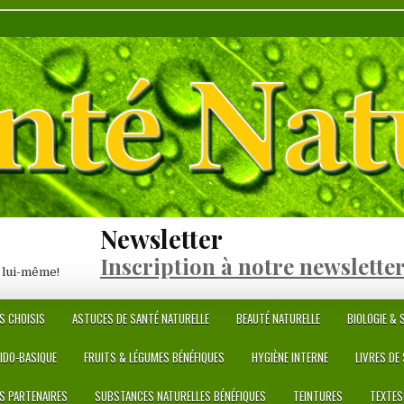
Newsletter
Inscription à notre newslette
 lui-même!
S CHOISIS
ASTUCES DE SANTÉ NATURELLE
BEAUTÉ NATURELLE
BIOLOGIE & S
CIDO-BASIQUE
FRUITS & LÉGUMES BÉNÉFIQUES
HYGIÈNE INTERNE
LIVRES DE
ES PARTENAIRES
SUBSTANCES NATURELLES BÉNÉFIQUES
TEINTURES
TEXTES