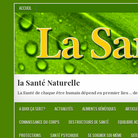
Skip
ACCUEIL
to
content
la Santé Naturelle
La Santé de chaque être humain dépend en premier lieu … de
A QUOI ÇA SERT?
ACTUALITÉS
ALIMENTS BÉNÉFIQUES
ARTICLE
CONNAISSANCE DU CORPS
DESTRUCTEURS DE SANTÉ
EQUILIBRE A
PROTECTIONS
SANTÉ PSYCHIQUE
SE SOIGNER SOI-MÊME
SIT