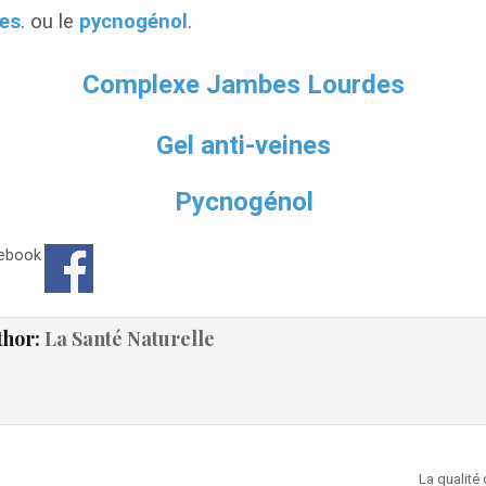
es
. ou le
pycnogénol
.
Complexe Jambes Lourdes
Gel anti-veines
Pycnogénol
cebook
thor:
La Santé Naturelle
on
La qualité