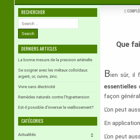
POSTED
COMPLÉ
RECHERCHER
IN
Search
for:
Que fa
DERNIERS ARTICLES
La bonne mesure de la pression artérielle
B
Se soigner avec les métaux colloïdaux:
ien sûr, il
argent, or, cuivre, zinc.
essentielles
e
Vivre sans électricité
façon général
Remèdes naturels contre l’hypertension
Est-il possible d’inverser le vieillissement?
L’on peut auss
CATÉGORIES
En applicatio
Actualités
L’on peut aus