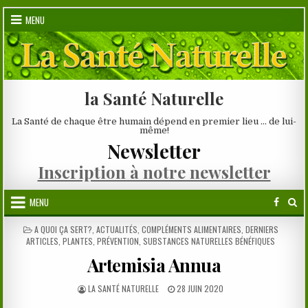
Skip
MENU
to
content
la Santé Naturelle
La Santé de chaque être humain dépend en premier lieu … de lui-
même!
Newsletter
Inscription à notre newsletter
MENU
POSTED
A QUOI ÇA SERT?
,
ACTUALITÉS
,
COMPLÉMENTS ALIMENTAIRES
,
DERNIERS
IN
ARTICLES
,
PLANTES
,
PRÉVENTION
,
SUBSTANCES NATURELLES BÉNÉFIQUES
Artemisia Annua
AUTHOR:
PUBLISHED
LA SANTÉ NATURELLE
28 JUIN 2020
DATE: